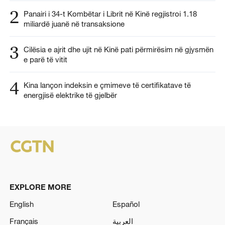
2
Panairi i 34-t Kombëtar i Librit në Kinë regjistroi 1.18
miliardë juanë në transaksione
3
Cilësia e ajrit dhe ujit në Kinë pati përmirësim në gjysmën
e parë të vitit
4
Kina lançon indeksin e çmimeve të certifikatave të
energjisë elektrike të gjelbër
EXPLORE MORE
English
Español
Français
العربية