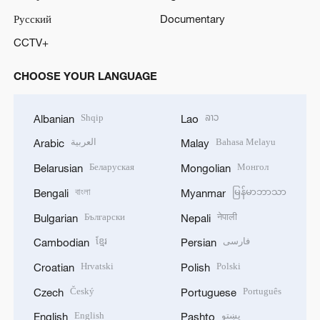
Русский
Documentary
CCTV+
CHOOSE YOUR LANGUAGE
Shqip
ລາວ
Albanian
Lao
العربية
Bahasa Melayu
Arabic
Malay
Беларуская
Монгол
Belarusian
Mongolian
বাংলা
မြန်မာဘာသာ
Bengali
Myanmar
Български
नेपाली
Bulgarian
Nepali
ខ្មែរ
فارسی
Cambodian
Persian
Hrvatski
Polski
Croatian
Polish
Český
Português
Czech
Portuguese
English
پښتو
English
Pashto