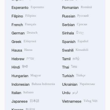
Esperanto
Română
Esperanto
Romanian
Filipino
Русский
Filipino
Russian
Français
Српски
French
Serbian
Deutsch
සිංහල
German
Sinhala
Ελληνικά
Español
Greek
Spanish
Hausa
Kiswahili
Hausa
Swahili
עברית
தமிழ்
Hebrew
Tamil
हिन्दी
ไทย
Hindi
Thai
Magyar
Türkçe
Hungarian
Turkish
Bahasa Indonesia
Українська
Indonesian
Ukrainian
Italiano
اردو
Italian
Urdu
日本語
Tiếng Việt
Japanese
Vietnamese
한국어
Korean