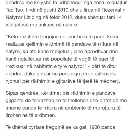
qendrës me këlyshë të udhëhequr nga nëna, e quajtur
Tao Tao, lindi në gusht 2010 dhe u lirua në Rezervatin
Natyror Liziping në tetor 2012, duke shënuar tani 14
vjet jetesë me sukses në natyrë.
“Këto rezultate tregojnë se, për herë të parë, kemi
realizuar qëllimin e kthimit të pandave të rritura në
natyrë, ku ato kanë mbijetuar, janë riprodhuar dhe
kanë rigjallëruar një popullatë të vogël të egër të
rrezikuar në habitatin e tyre natyror”,- bëri të ditur
qendra, duke shtuar se përpjekja ofron gjithashtu
njohuri për rikthimin e gjitarëve të tjerë të mëdhenj.
Sipas qendrës, kërkimet për rikthimin e pandave
gjigante do të vazhdojnë të thellohen dhe pritet që më
shumë panda të rritura në ambiente të mbrojtura të
lirohen në të ardhmen.
Të dhënat zyrtare tregojnë se ka gati 1900 panda