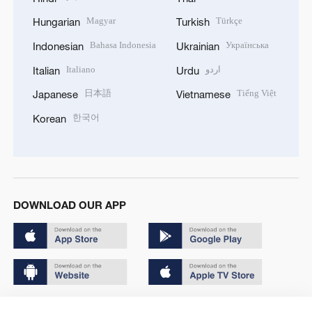
Magyar
Türkçe
Hungarian
Turkish
Bahasa Indonesia
Українська
Indonesian
Ukrainian
Italiano
اردو
Italian
Urdu
日本語
Tiếng Việt
Japanese
Vietnamese
한국어
Korean
DOWNLOAD OUR APP
Copyright © 2024 CGTN.