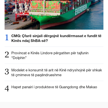
1
CMG: Çfarë sinjali dërgojnë kundërmasat e fundit të
Kinës ndaj ShBA-së?
2
Provincat e Kinës Lindore përgatiten për tajfunin
“Dolphin”
3
Modelet e konsumit të arit në Kinë ndryshojnë për shkak
të çmimeve të paqëndrueshme
4
Hapet panairi i produkteve të Guangdong dhe Makao