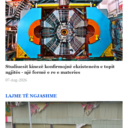
Studiuesit kinezë konfirmojnë ekzistencën e topit
ngjitës - një formë e re e materies
07-Aug-2026
LAJME TË NGJASHME