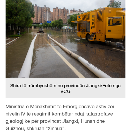
Shira të rrëmbyeshëm në provincën Jiangxi/Foto nga
VCG
Ministria e Menaxhimit të Emergjencave aktivizoi
nivelin IV të reagimit kombëtar ndaj katastrofave
gjeologjike për provincat Jiangxi, Hunan dhe
Guizhou, shkruan “Xinhua”.