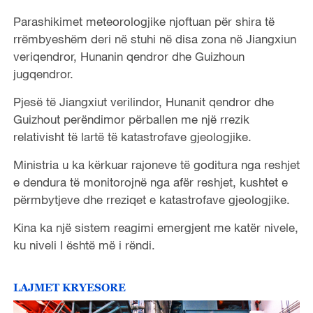
Parashikimet meteorologjike njoftuan për shira të
rrëmbyeshëm deri në stuhi në disa zona në Jiangxiun
veriqendror, Hunanin qendror dhe Guizhoun
jugqendror.
Pjesë të Jiangxiut verilindor, Hunanit qendror dhe
Guizhout perëndimor përballen me një rrezik
relativisht të lartë të katastrofave gjeologjike.
Ministria u ka kërkuar rajoneve të goditura nga reshjet
e dendura të monitorojnë nga afër reshjet, kushtet e
përmbytjeve dhe rreziqet e katastrofave gjeologjike.
Kina ka një sistem reagimi emergjent me katër nivele,
ku niveli I është më i rëndi.
LAJMET KRYESORE