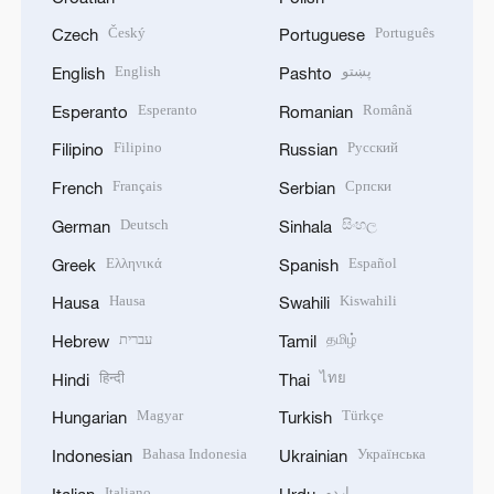
Český
Português
Czech
Portuguese
English
پښتو
English
Pashto
Esperanto
Română
Esperanto
Romanian
Filipino
Русский
Filipino
Russian
Français
Српски
French
Serbian
Deutsch
සිංහල
German
Sinhala
Ελληνικά
Español
Greek
Spanish
Hausa
Kiswahili
Hausa
Swahili
עברית
தமிழ்
Hebrew
Tamil
हिन्दी
ไทย
Hindi
Thai
Magyar
Türkçe
Hungarian
Turkish
Bahasa Indonesia
Українська
Indonesian
Ukrainian
Italiano
اردو
Italian
Urdu