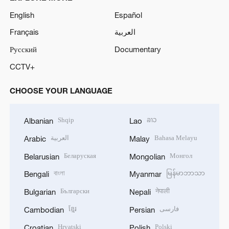
English
Español
Français
العربية
Русский
Documentary
CCTV+
CHOOSE YOUR LANGUAGE
Shqip
ລາວ
Albanian
Lao
العربية
Bahasa Melayu
Arabic
Malay
Беларуская
Монгол
Belarusian
Mongolian
বাংলা
မြန်မာဘာသာ
Bengali
Myanmar
Български
नेपाली
Bulgarian
Nepali
ខ្មែរ
فارسی
Cambodian
Persian
Hrvatski
Polski
Croatian
Polish