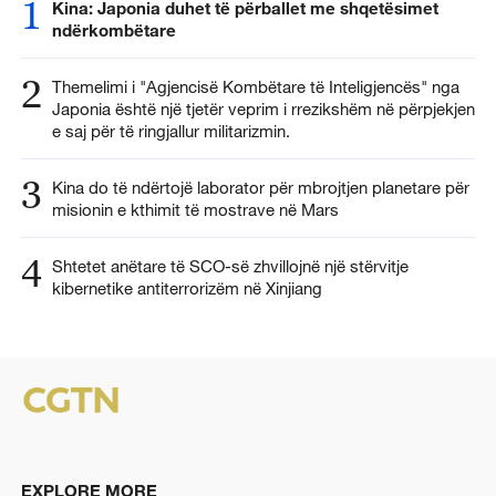
1
Kina: Japonia duhet të përballet me shqetësimet
ndërkombëtare
2
Themelimi i "Agjencisë Kombëtare të Inteligjencës" nga
Japonia është një tjetër veprim i rrezikshëm në përpjekjen
e saj për të ringjallur militarizmin.
3
Kina do të ndërtojë laborator për mbrojtjen planetare për
misionin e kthimit të mostrave në Mars
4
Shtetet anëtare të SCO-së zhvillojnë një stërvitje
kibernetike antiterrorizëm në Xinjiang
EXPLORE MORE