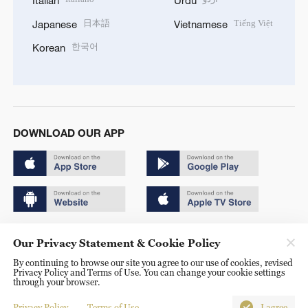
日本語
Tiếng Việt
Japanese
Vietnamese
한국어
Korean
DOWNLOAD OUR APP
Copyright © 2024 CGTN.
Our Privacy Statement & Cookie Policy
京ICP备20000184号
By continuing to browse our site you agree to our use of cookies, revised
Privacy Policy and Terms of Use. You can change your cookie settings
京公网安备 11010502050052号
through your browser.
Disinformation report hotline: 010-85061466
Privacy Policy
Terms of Use
I agree