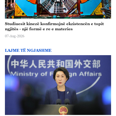
Studiuesit kinezë konfirmojnë ekzistencën e topit
ngjitës - një formë e re e materies
07-Aug-2026
LAJME TË NGJASHME