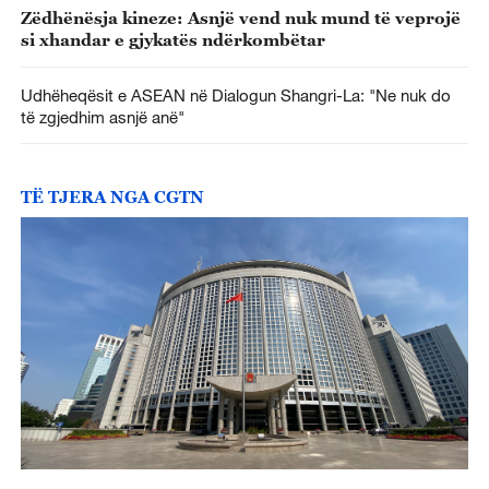
Zëdhënësja kineze: Asnjë vend nuk mund të veprojë
si xhandar e gjykatës ndërkombëtar
Udhëheqësit e ASEAN në Dialogun Shangri-La: "Ne nuk do
të zgjedhim asnjë anë"
TË TJERA NGA CGTN