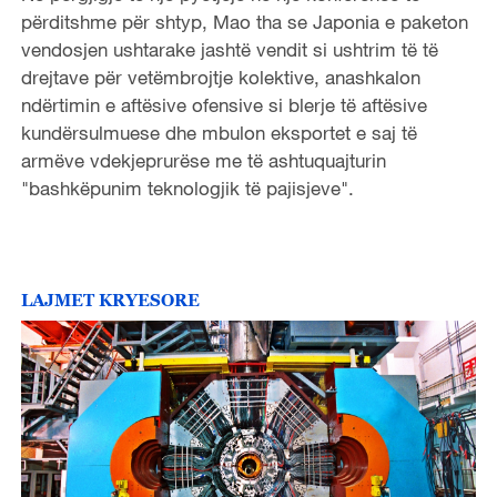
përditshme për shtyp, Mao tha se Japonia e paketon
vendosjen ushtarake jashtë vendit si ushtrim të të
drejtave për vetëmbrojtje kolektive, anashkalon
ndërtimin e aftësive ofensive si blerje të aftësive
kundërsulmuese dhe mbulon eksportet e saj të
armëve vdekjeprurëse me të ashtuquajturin
"bashkëpunim teknologjik të pajisjeve".
LAJMET KRYESORE