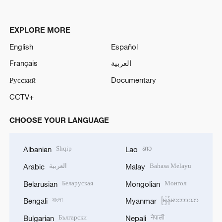
EXPLORE MORE
English
Español
Français
العربية
Русский
Documentary
CCTV+
CHOOSE YOUR LANGUAGE
Shqip
ລາວ
Albanian
Lao
العربية
Bahasa Melayu
Arabic
Malay
Беларуская
Монгол
Belarusian
Mongolian
বাংলা
မြန်မာဘာသာ
Bengali
Myanmar
Български
नेपाली
Bulgarian
Nepali