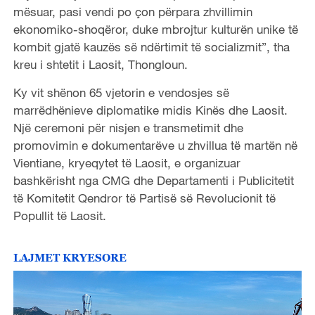
mësuar, pasi vendi po çon përpara zhvillimin
ekonomiko-shoqëror, duke mbrojtur kulturën unike të
kombit gjatë kauzës së ndërtimit të socializmit”, tha
kreu i shtetit i Laosit, Thongloun.
Ky vit shënon 65 vjetorin e vendosjes së
marrëdhënieve diplomatike midis Kinës dhe Laosit.
Një ceremoni për nisjen e transmetimit dhe
promovimin e dokumentarëve u zhvillua të martën në
Vientiane, kryeqytet të Laosit, e organizuar
bashkërisht nga CMG dhe Departamenti i Publicitetit
të Komitetit Qendror të Partisë së Revolucionit të
Popullit të Laosit.
LAJMET KRYESORE