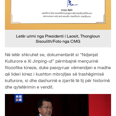
Letër urimi nga Presidenti i Laosit, Thongloun
Sisoulith/Foto nga CMG
Në letër shkruhet se, dokumentarët si “Ndjenjat
Kulturore e Xi Jinping-ut” përmbajnë mençurinë
filozofike kineze, duke pasqyruar vëmendjen e madhe
që lideri kinez i kushton mbrojtjes së trashëgimisë
kulturore, si dhe dashurinë e zjarrtë të tij për historinë
dhe qytetërimin e vendit.