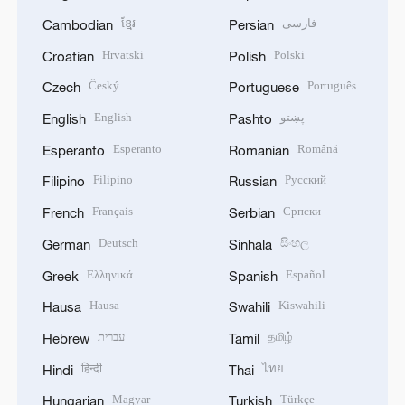
ខ្មែរ
فارسی
Cambodian
Persian
Hrvatski
Polski
Croatian
Polish
Český
Português
Czech
Portuguese
English
پښتو
English
Pashto
Esperanto
Română
Esperanto
Romanian
Filipino
Русский
Filipino
Russian
Français
Српски
French
Serbian
Deutsch
සිංහල
German
Sinhala
Ελληνικά
Español
Greek
Spanish
Hausa
Kiswahili
Hausa
Swahili
עברית
தமிழ்
Hebrew
Tamil
हिन्दी
ไทย
Hindi
Thai
Magyar
Türkçe
Hungarian
Turkish