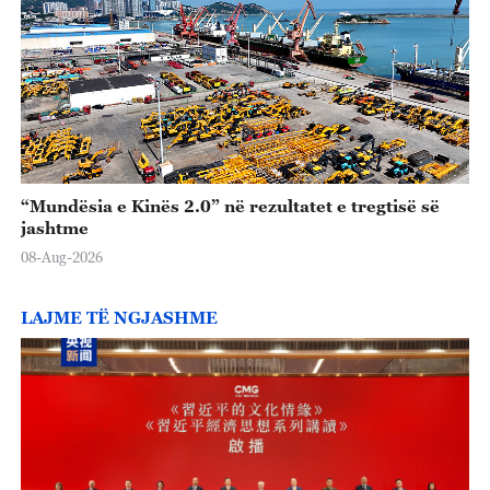
“Mundësia e Kinës 2.0” në rezultatet e tregtisë së
jashtme
08-Aug-2026
LAJME TË NGJASHME