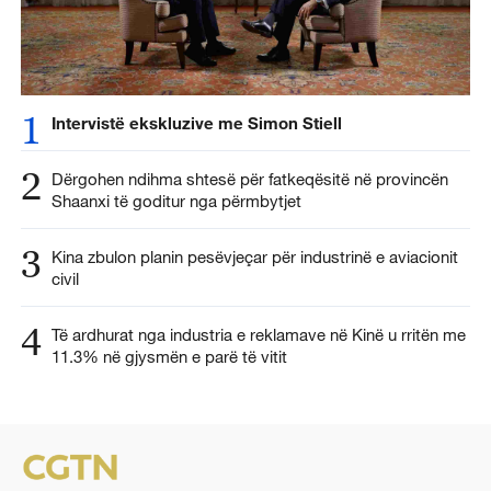
1
Intervistë ekskluzive me Simon Stiell
2
Dërgohen ndihma shtesë për fatkeqësitë në provincën
Shaanxi të goditur nga përmbytjet
3
Kina zbulon planin pesëvjeçar për industrinë e aviacionit
civil
4
Të ardhurat nga industria e reklamave në Kinë u rritën me
11.3% në gjysmën e parë të vitit