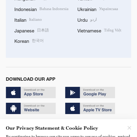
Bahasa Indonesia
Українська
Indonesian
Ukrainian
Italiano
اردو
Italian
Urdu
日本語
Tiếng Việt
Japanese
Vietnamese
한국어
Korean
DOWNLOAD OUR APP
Copyright © 2024 CGTN.
Our Privacy Statement & Cookie Policy
京ICP备20000184号
By continuing to browse our site you agree to our use of cookies, revised