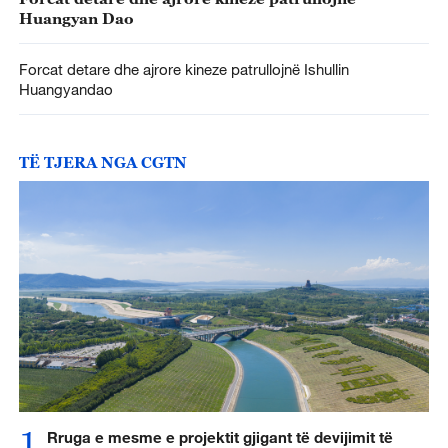
Huangyan Dao
Forcat detare dhe ajrore kineze patrullojnë Ishullin
Huangyandao
TË TJERA NGA CGTN
1
Rruga e mesme e projektit gjigant të devijimit të