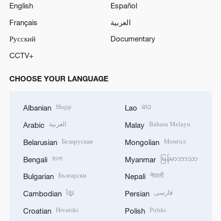
English
Español
Français
العربية
Русский
Documentary
CCTV+
CHOOSE YOUR LANGUAGE
Shqip
ລາວ
Albanian
Lao
العربية
Bahasa Melayu
Arabic
Malay
Беларуская
Монгол
Belarusian
Mongolian
বাংলা
မြန်မာဘာသာ
Bengali
Myanmar
Български
नेपाली
Bulgarian
Nepali
ខ្មែរ
فارسی
Cambodian
Persian
Hrvatski
Polski
Croatian
Polish