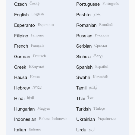
Český
Português
Czech
Portuguese
English
پښتو
English
Pashto
Esperanto
Română
Esperanto
Romanian
Filipino
Русский
Filipino
Russian
Français
Српски
French
Serbian
Deutsch
සිංහල
German
Sinhala
Ελληνικά
Español
Greek
Spanish
Hausa
Kiswahili
Hausa
Swahili
עברית
தமிழ்
Hebrew
Tamil
हिन्दी
ไทย
Hindi
Thai
Magyar
Türkçe
Hungarian
Turkish
Bahasa Indonesia
Українська
Indonesian
Ukrainian
Italiano
اردو
Italian
Urdu