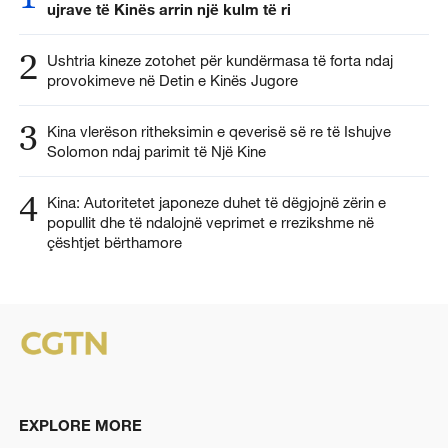
ujrave të Kinës arrin një kulm të ri
2
Ushtria kineze zotohet për kundërmasa të forta ndaj
provokimeve në Detin e Kinës Jugore
3
Kina vlerëson ritheksimin e qeverisë së re të Ishujve
Solomon ndaj parimit të Një Kine
4
Kina: Autoritetet japoneze duhet të dëgjojnë zërin e
popullit dhe të ndalojnë veprimet e rrezikshme në
çështjet bërthamore
EXPLORE MORE