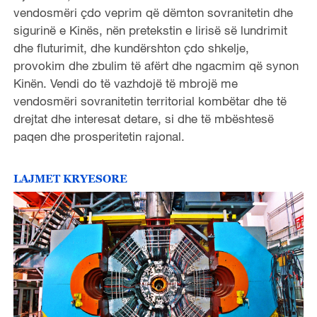
vendosmëri çdo veprim që dëmton sovranitetin dhe
sigurinë e Kinës, nën pretekstin e lirisë së lundrimit
dhe fluturimit, dhe kundërshton çdo shkelje,
provokim dhe zbulim të afërt dhe ngacmim që synon
Kinën. Vendi do të vazhdojë të mbrojë me
vendosmëri sovranitetin territorial kombëtar dhe të
drejtat dhe interesat detare, si dhe të mbështesë
paqen dhe prosperitetin rajonal.
LAJMET KRYESORE