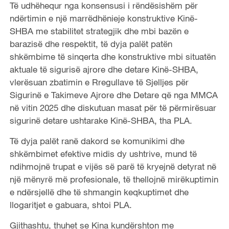
Të udhëhequr nga konsensusi i rëndësishëm për
ndërtimin e një marrëdhënieje konstruktive Kinë-
SHBA me stabilitet strategjik dhe mbi bazën e
barazisë dhe respektit, të dyja palët patën
shkëmbime të sinqerta dhe konstruktive mbi situatën
aktuale të sigurisë ajrore dhe detare Kinë-SHBA,
vlerësuan zbatimin e Rregullave të Sjelljes për
Sigurinë e Takimeve Ajrore dhe Detare që nga MMCA
në vitin 2025 dhe diskutuan masat për të përmirësuar
sigurinë detare ushtarake Kinë-SHBA, tha PLA.
Të dyja palët ranë dakord se komunikimi dhe
shkëmbimet efektive midis dy ushtrive, mund të
ndihmojnë trupat e vijës së parë të kryejnë detyrat në
një mënyrë më profesionale, të thellojnë mirëkuptimin
e ndërsjellë dhe të shmangin keqkuptimet dhe
llogaritjet e gabuara, shtoi PLA.
Gjithashtu, thuhet se Kina kundërshton me