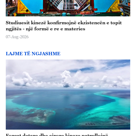
Studiuesit kinezë konfirmojnë ekzistencën e topit
ngjitës - një formë e re e materies
07-Aug-2026
LAJME TË NGJASHME
Forcat detare dhe ajrore kineze patrullojnë