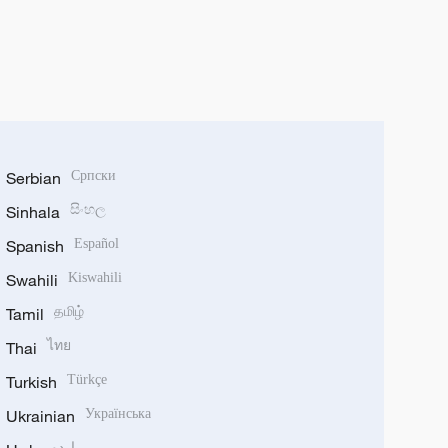
Serbian
Српски
Sinhala
සිංහල
Spanish
Español
Swahili
Kiswahili
Tamil
தமிழ்
Thai
ไทย
Turkish
Türkçe
Ukrainian
Українська
اردو