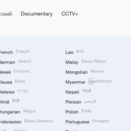
сский
Documentary
CCTV+
French
Français
Lao
ລາວ
German
Deutsch
Malay
Bahasa Melayu
Greek
Ελληνικά
Mongolian
Монгол
Hausa
Hausa
Myanmar
မြန်မာဘာသာ
Hebrew
עברית
Nepali
नेपाली
Hindi
हिन्दी
Persian
فارسی
Hungarian
Magyar
Polish
Polski
Indonesian
Bahasa Indonesia
Portuguese
Português
Italiano
پښتو