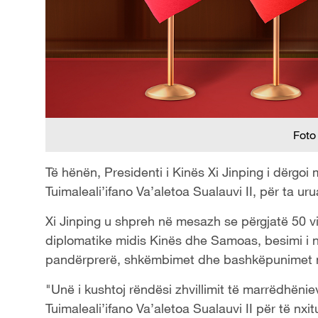
Foto
Të hënën, Presidenti i Kinës Xi Jinping i dërgoi
Tuimaleali’ifano Va’aletoa Sualauvi II, për ta ur
Xi Jinping u shpreh në mesazh se përgjatë 50 
diplomatike midis Kinës dhe Samoas, besimi i nd
pandërprerë, shkëmbimet dhe bashkëpunimet në 
"Unë i kushtoj rëndësi zhvillimit të marrëdhën
Tuimaleali’ifano Va’aletoa Sualauvi II për të nx