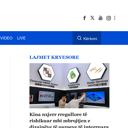
VIDEO
LIVE
Kërkoni
LAJMET KRYESORE
Kina nxjerr rregullore të
rishikuar mbi mbrojtjen e
dizajnëve të qarqeve të integruara