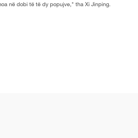
moa në dobi të të dy popujve," tha Xi Jinping.