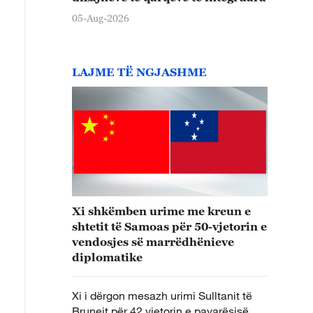
05-Aug-2026
LAJME TË NGJASHME
Xi shkëmben urime me kreun e
shtetit të Samoas për 50-vjetorin e
vendosjes së marrëdhënieve
diplomatike
Xi i dërgon mesazh urimi Sulltanit të
Bruneit për 42 vjetorin e pavarësisë