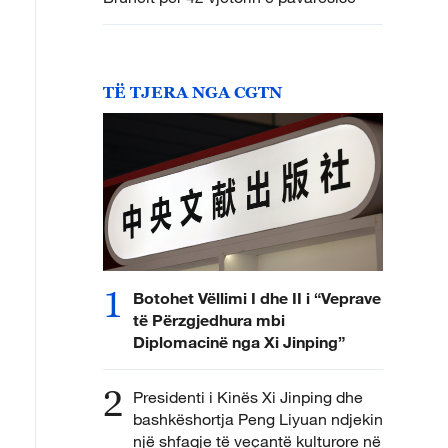
TË TJERA NGA CGTN
1
Botohet Vëllimi I dhe II i “Veprave
të Përzgjedhura mbi
Diplomacinë nga Xi Jinping”
2
Presidenti i Kinës Xi Jinping dhe
bashkëshortja Peng Liyuan ndjekin
një shfaqje të veçantë kulturore në