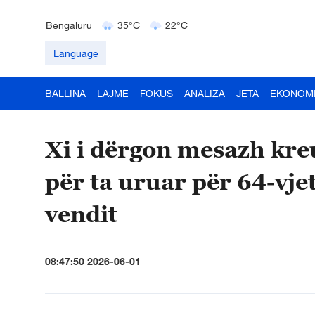
Delhi
36°C
23°C
Bengaluru
35°C
22°C
Hyderabad
42°C
28°C
Language
BALLINA
LAJME
FOKUS
ANALIZA
JETA
EKONOM
Xi i dërgon mesazh kreu
për ta uruar për 64-vje
vendit
08:47:50 2026-06-01