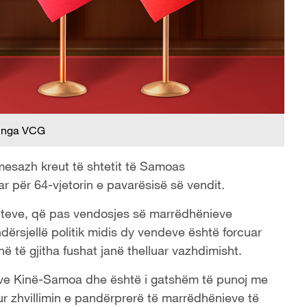
 nga VCG
 mesazh kreut të shtetit të Samoas
uar për 64-vjetorin e pavarësisë së vendit.
viteve, që pas vendosjes së marrëdhënieve
ërsjellë politik midis dy vendeve është forcuar
të gjitha fushat janë thelluar vazhdimisht.
ieve Kinë-Samoa dhe është i gatshëm të punoj me
itur zhvillimin e pandërprerë të marrëdhënieve të