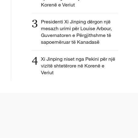
Korenë e Veriut
3
Presidenti Xi Jinping dërgon një
mesazh urimi për Louise Arbour,
Guvernatoren e Përgjithshme të
sapoemëruar të Kanadasë
4
Xi Jinping niset nga Pekini për një
vizitë shtetërore në Korenë e
Veriut