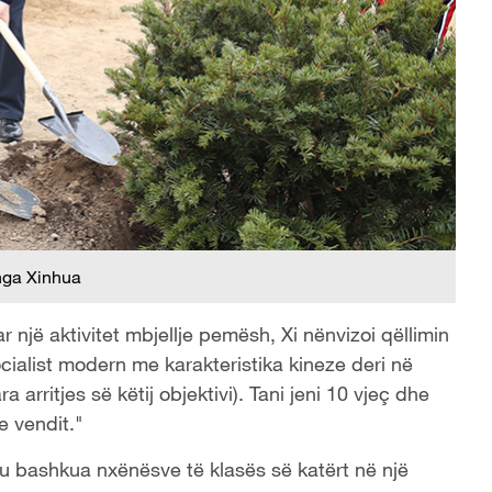
nga Xinhua
r një aktivitet mbjellje pemësh, Xi nënvizoi qëllimin
cialist modern me karakteristika kineze deri në
arritjes së këtij objektivi). Tani jeni 10 vjeç dhe
e vendit."
 iu bashkua nxënësve të klasës së katërt në një