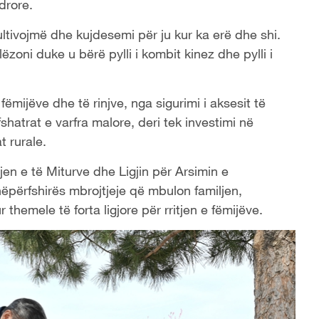
drore.
u kultivojmë dhe kujdesemi për ju kur ka erë dhe shi.
ëzoni duke u bërë pylli i kombit kinez dhe pylli i
mijëve dhe të rinjve, nga sigurimi i aksesit të
hatrat e varfra malore, deri tek investimi në
 rurale.
jen e të Miturve dhe Ligjin për Arsimin e
ëpërfshirës mbrojtjeje që mbulon familjen,
themele të forta ligjore për rritjen e fëmijëve.