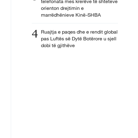
telefonata mes krerëve të shteteve
orienton drejtimin e
marrëdhënieve Kinë-SHBA
4
Ruajtja e paqes dhe e rendit global
pas Luftës së Dytë Botërore u sjell
dobi të gjithëve