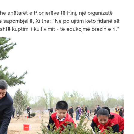
dhe anëtarët e Pionierëve të Rinj, një organizatë
e sapombjellë, Xi tha: "Ne po ujitim këto fidanë së
shtë kuptimi i kultivimit - të edukojmë brezin e ri."