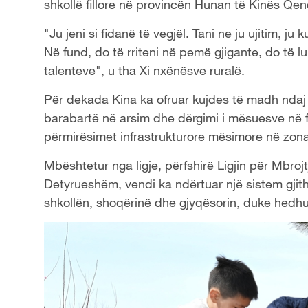
shkollë fillore në provincën Hunan të Kinës Qen
"Ju jeni si fidanë të vegjël. Tani ne ju ujitim, j
Në fund, do të rriteni në pemë gjigante, do të lul
talenteve", u tha Xi nxënësve ruralë.
Për dekada Kina ka ofruar kujdes të madh ndaj fë
barabartë në arsim dhe dërgimi i mësuesve në fs
përmirësimet infrastrukturore mësimore në zonat
Mbështetur nga ligje, përfshirë Ligjin për Mbrojt
Detyrueshëm, vendi ka ndërtuar një sistem gjith
shkollën, shoqërinë dhe gjyqësorin, duke hedhur 