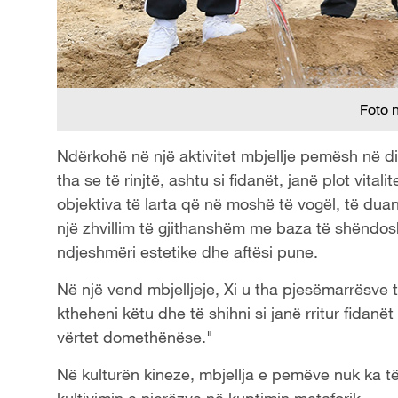
Foto 
Ndërkohë në një aktivitet mbjellje pemësh në dist
tha se të rinjtë, ashtu si fidanët, janë plot vital
objektiva të larta që në moshë të vogël, të dua
një zhvillim të gjithanshëm me baza të shëndosha 
ndjeshmëri estetike dhe aftësi pune.
Në një vend mbjelljeje, Xi u tha pjesëmarrësve t
ktheheni këtu dhe të shihni si janë rritur fidanë
vërtet domethënëse."
Në kulturën kineze, mbjellja e pemëve nuk ka t
kultivimin e njerëzve në kuptimin metaforik.