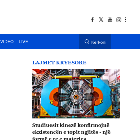
VIDEO
LIVE
Kërkoni
LAJMET KRYESORE
Studiuesit kinezë konfirmojnë
ekzistencën e topit ngjitës - një
formë e re e materies