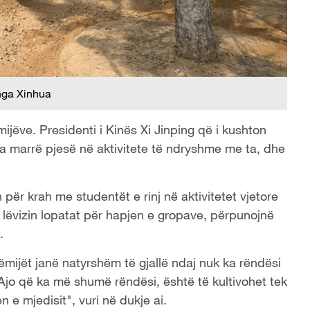
nga Xinhua
jëve. Presidenti i Kinës Xi Jinping që i kushton
 ka marrë pjesë në aktivitete të ndryshme me ta, dhe
ër krah me studentët e rinj në aktivitetet vjetore
 lëvizin lopatat për hapjen e gropave, përpunojnë
.
 fëmijët janë natyrshëm të gjallë ndaj nuk ka rëndësi
Ajo që ka më shumë rëndësi, është të kultivohet tek
 e mjedisit", vuri në dukje ai.