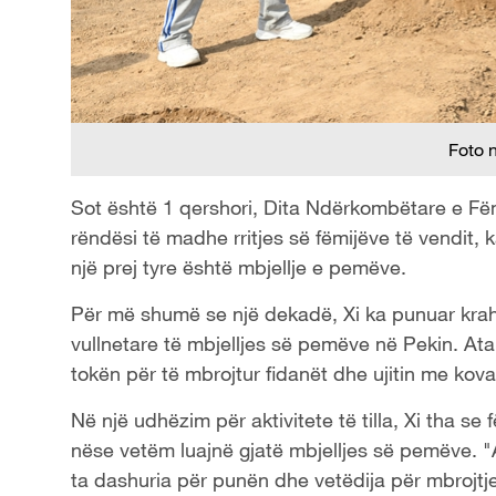
Foto 
Sot është 1 qershori, Dita Ndërkombëtare e Fëmi
rëndësi të madhe rritjes së fëmijëve të vendit,
një prej tyre është mbjellje e pemëve.
Për më shumë se një dekadë, Xi ka punuar krah p
vullnetare të mbjelljes së pemëve në Pekin. Ata
tokën për të mbrojtur fidanët dhe ujitin me kova
Në një udhëzim për aktivitete të tilla, Xi tha se
nëse vetëm luajnë gjatë mbjelljes së pemëve. "
ta dashuria për punën dhe vetëdija për mbrojtjen