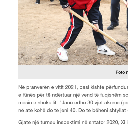
Foto 
Në pranverën e vitit 2021, pasi kishte përfundua
e Kinës për të ndërtuar një vend të fuqishëm so
mesin e shekullit. "Janë edhe 30 vjet akoma (para 
në atë kohë do të jeni 40. Do të bëheni shtyllat 
Gjatë një turneu inspektimi në shtator 2020, Xi