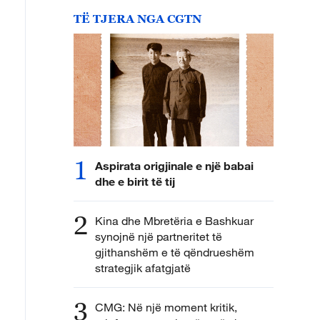
TË TJERA NGA CGTN
1
Aspirata origjinale e një babai
dhe e birit të tij
2
Kina dhe Mbretëria e Bashkuar
synojnë një partneritet të
gjithanshëm e të qëndrueshëm
strategjik afatgjatë
3
CMG: Në një moment kritik,