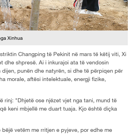
nga Xinhua
riktin Changping të Pekinit në mars të këtij viti, Xi
itet dhe shpresë. Ai i inkurajoi ata të vendosin
n dijen, punën dhe natyrën, si dhe të përpiqen për
morale, aftësi intelektuale, energji fizike,
ë rinj: "Dhjetë ose njëzet vjet nga tani, mund të
t që keni mbjellë me duart tuaja. Kjo është diçka
ë bëjë vetëm me rritjen e pyjeve, por edhe me