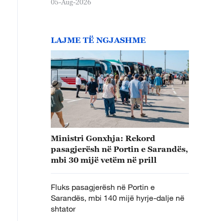
05-Aug-2026
LAJME TË NGJASHME
Ministri Gonxhja: Rekord
pasagjerësh në Portin e Sarandës,
mbi 30 mijë vetëm në prill
Fluks pasagjerësh në Portin e
Sarandës, mbi 140 mijë hyrje-dalje në
shtator