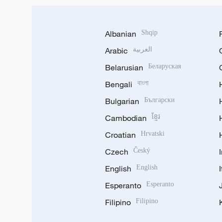
Albanian
Shqip
Arabic
العربية
Belarusian
Беларуская
Bengali
বাংলা
Bulgarian
Български
Cambodian
ខ្មែរ
Croatian
Hrvatski
Czech
Český
English
English
Esperanto
Esperanto
Filipino
Filipino