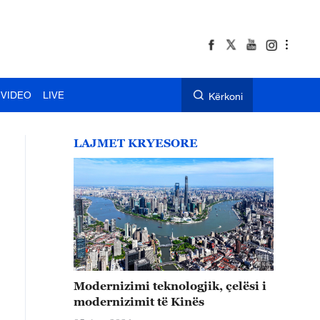
VIDEO
LIVE
Kërkoni
LAJMET KRYESORE
Modernizimi teknologjik, çelësi i
modernizimit të Kinës