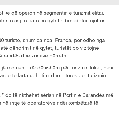
stike që operon në segmentin e turizmit elitar,
tën e saj të parë në qytetin bregdetar, njofton
200 turistë, shumica nga Franca, por edhe nga
të qëndrimit në qytet, turistët po vizitojnë
ë Sarandës dhe zonave përreth.
një moment i rëndësishëm për turizmin lokal, pasi
darde të larta udhëtimi dhe interes për turizmin
al” do të rikthehet sërish në Portin e Sarandës më
in në rritje të operatorëve ndërkombëtarë të