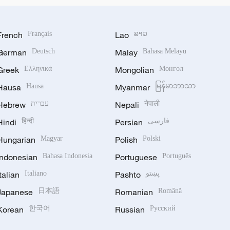
French
Français
Lao
ລາວ
German
Deutsch
Malay
Bahasa Melayu
Greek
Ελληνικά
Mongolian
Монгол
Hausa
Hausa
Myanmar
မြန်မာဘာသာ
Hebrew
עברית
Nepali
नेपाली
Hindi
हिन्दी
Persian
فارسی
Hungarian
Magyar
Polish
Polski
Indonesian
Bahasa Indonesia
Portuguese
Português
Italian
Italiano
Pashto
پښتو
Japanese
日本語
Romanian
Română
Korean
한국어
Russian
Русский