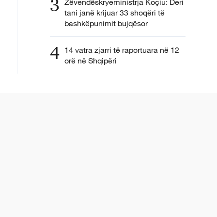
3
Zëvendëskryeministrja Koçiu: Deri
tani janë krijuar 33 shoqëri të
bashkëpunimit bujqësor
4
14 vatra zjarri të raportuara në 12
orë në Shqipëri