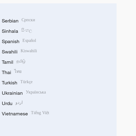
Serbian
Српски
Sinhala
සිංහල
Spanish
Español
Swahili
Kiswahili
Tamil
தமிழ்
Thai
ไทย
Turkish
Türkçe
Ukrainian
Українська
Urdu
اردو
Vietnamese
Tiếng Việt