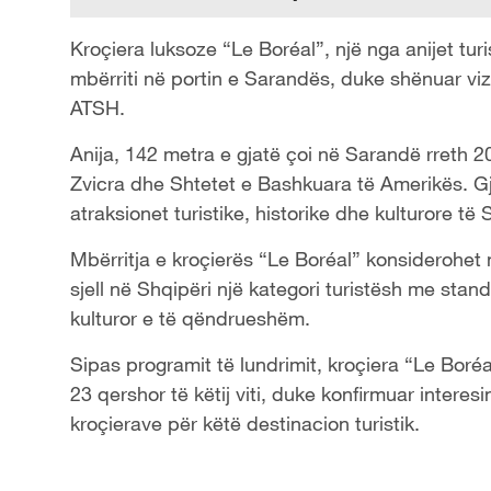
Kroçiera luksoze “Le Boréal”, një nga anijet turi
mbërriti në portin e Sarandës, duke shënuar vizi
ATSH.
Anija, 142 metra e gjatë çoi në Sarandë rreth 
Zvicra dhe Shtetet e Bashkuara të Amerikës. Gja
atraksionet turistike, historike dhe kulturore t
Mbërritja e kroçierës “Le Boréal” konsiderohet 
sjell në Shqipëri një kategori turistësh me stan
kulturor e të qëndrueshëm.
Sipas programit të lundrimit, kroçiera “Le Boré
23 qershor të këtij viti, duke konfirmuar interes
kroçierave për këtë destinacion turistik.