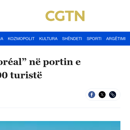
IA
KOZMOPOLIT
KULTURA
SHËNDETI
SPORTI
ARGËTIMI
réal” në portin e
0 turistë