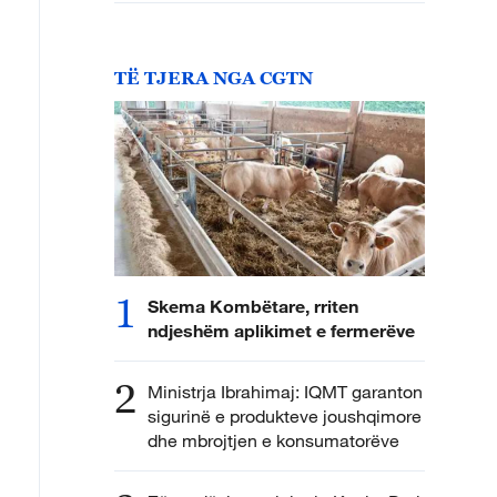
TË TJERA NGA CGTN
1
Skema Kombëtare, rriten
ndjeshëm aplikimet e fermerëve
2
Ministrja Ibrahimaj: IQMT garanton
sigurinë e produkteve joushqimore
dhe mbrojtjen e konsumatorëve