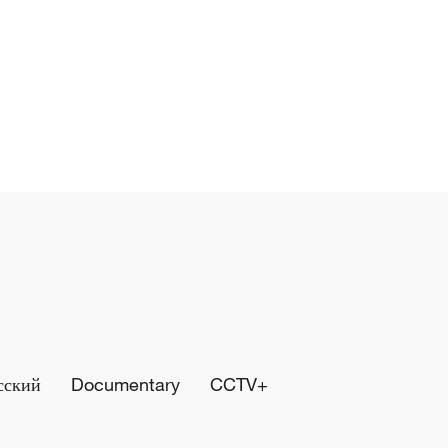
сский
Documentary
CCTV+