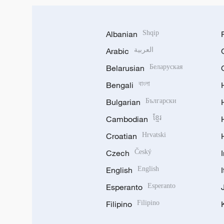
Albanian
Shqip
Arabic
العربية
Belarusian
Беларуская
Bengali
বাংলা
Bulgarian
Български
Cambodian
ខ្មែរ
Croatian
Hrvatski
Czech
Český
English
English
Esperanto
Esperanto
Filipino
Filipino