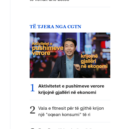
TË TJERA NGA CGTN
1
Aktivitetet e pushimeve verore
krijojnë gjallëri në ekonomi
2
Vala e fitnesit për të gjithë krijon
një "oqean konsumi" të ri