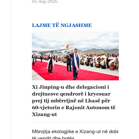
05-Aug-2026
LAJME TË NGJASHME
Xi Jinping-u dhe delegacioni i
drejtuesve qendrorë i kryesuar
prej tij mbërrijnë në Lhasë për
60-vjetorin e Rajonit Autonom të
Xizang-ut
Mbrojtja ekologjike e Xizang-ut në dobi
të vendit dhe botës