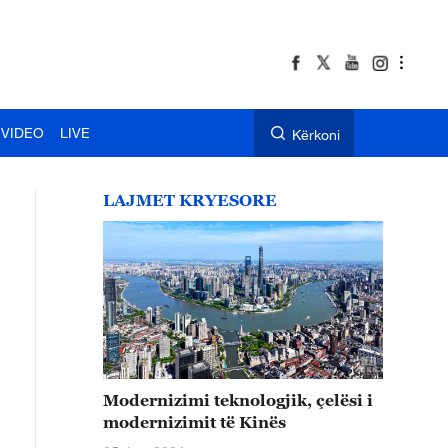
VIDEO
LIVE
Kërkoni
LAJMET KRYESORE
Modernizimi teknologjik, çelësi i
modernizimit të Kinës