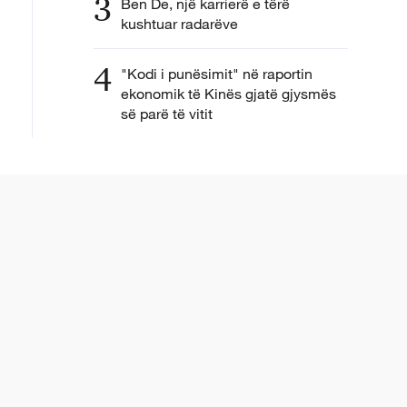
3
Ben De, një karrierë e tërë
kushtuar radarëve
4
"Kodi i punësimit" në raportin
ekonomik të Kinës gjatë gjysmës
së parë të vitit