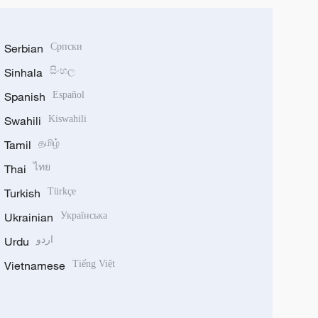
Serbian
Српски
Sinhala
සිංහල
Spanish
Español
Swahili
Kiswahili
Tamil
தமிழ்
Thai
ไทย
Turkish
Türkçe
Ukrainian
Українська
Urdu
اردو
Vietnamese
Tiếng Việt