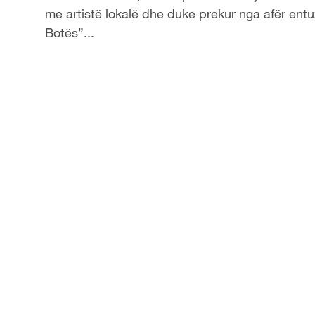
me artistë lokalë dhe duke prekur nga afër entuz
y
Botës”...
V
i
d
e
o