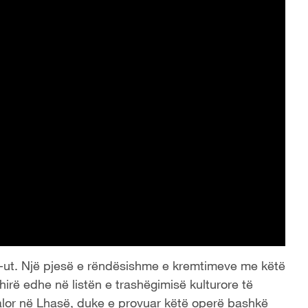
ng-ut. Një pjesë e rëndësishme e kremtimeve me këtë
hirë edhe në listën e trashëgimisë kulturore të
alor në Lhasë, duke e provuar këtë operë bashkë