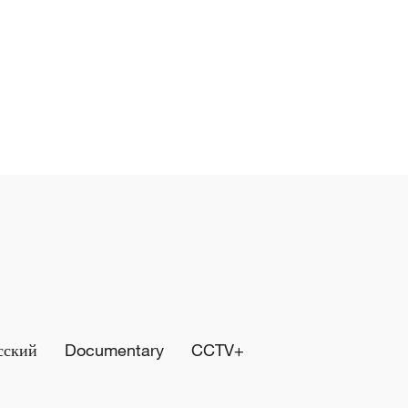
сский
Documentary
CCTV+