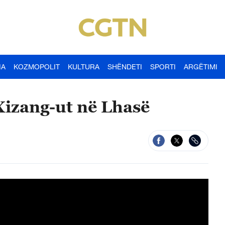
IA
KOZMOPOLIT
KULTURA
SHËNDETI
SPORTI
ARGËTIMI
Xizang-ut në Lhasë