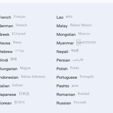
French
Français
Lao
ລາວ
German
Deutsch
Malay
Bahasa Melayu
Greek
Ελληνικά
Mongolian
Монгол
Hausa
Hausa
Myanmar
မြန်မာဘာသာ
Hebrew
עברית
Nepali
नेपाली
Hindi
हिन्दी
Persian
فارسی
Hungarian
Magyar
Polish
Polski
Indonesian
Bahasa Indonesia
Portuguese
Português
Italian
Italiano
Pashto
پښتو
Japanese
日本語
Romanian
Română
Korean
한국어
Russian
Русский