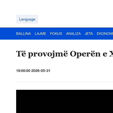
Language
BALLINA
LAJME
FOKUS
ANALIZA
JETA
EKONOM
Të provojmë Operën e 
19:00:00 2026-05-31