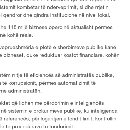
stemit kombëtar të ndërveprimit, si dhe rrjetin
el qendror dhe qindra institucione në nivel lokal.
 dhe 118 mijë biznese operojnë aktualisht përmes
 në kohë reale.
ërveprueshmëria e plotë e shërbimeve publike kanë
he bizneset, duke reduktuar kostot financiare, kohën
vetëm rritje të eficiencës së administratës publike,
ë korrupsionit, përmes automatizimit të
 me administratën.
jektet që lidhen me përdorimin e inteligjencës
t në sistemin e prokurimeve publike, ku inteligjenca
referencës, përllogaritjen e fondit limit, kontrollin
e të procedurave të tenderimit.