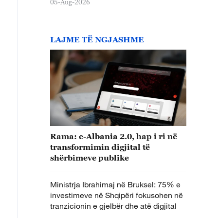
05-Aug-2026
LAJME TË NGJASHME
Rama: e-Albania 2.0, hap i ri në
transformimin digjital të
shërbimeve publike
Ministrja Ibrahimaj në Bruksel: 75% e
investimeve në Shqipëri fokusohen në
tranzicionin e gjelbër dhe atë digjital