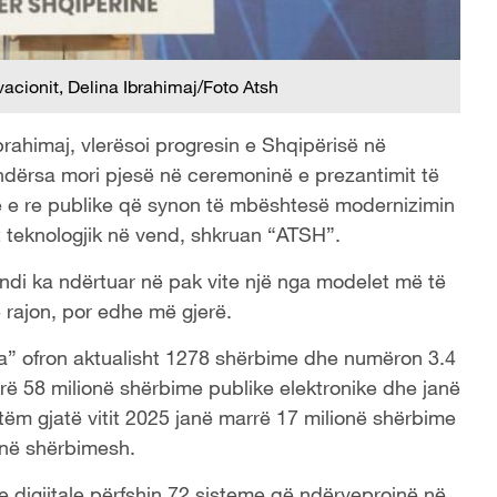
acionit, Delina Ibrahimaj/Foto Atsh
brahimaj, vlerësoi progresin e Shqipërisë në
, ndërsa mori pjesë në ceremoninë e prezantimit të
urë e re publike që synon të mbështesë modernizimin
t teknologjik në vend, shkruan “ATSH”.
vendi ka ndërtuar në pak vite një nga modelet më të
 rajon, por edhe më gjerë.
nia” ofron aktualisht 1278 shërbime dhe numëron 3.4
rë 58 milionë shërbime publike elektronike dhe janë
tëm gjatë vitit 2025 janë marrë 17 milionë shërbime
onë shërbimesh.
ore digjitale përfshin 72 sisteme që ndërveprojnë në