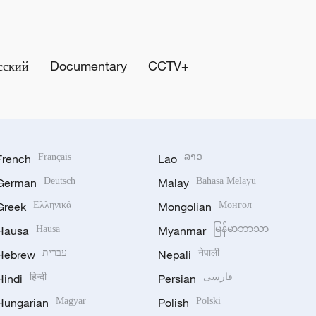
сский
Documentary
CCTV+
French
Français
Lao
ລາວ
German
Deutsch
Malay
Bahasa Melayu
Greek
Ελληνικά
Mongolian
Монгол
Hausa
Hausa
Myanmar
မြန်မာဘာသာ
Hebrew
עברית
Nepali
नेपाली
Hindi
हिन्दी
Persian
فارسی
Hungarian
Magyar
Polish
Polski