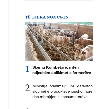
TË TJERA NGA CGTN
1
Skema Kombëtare, rriten
ndjeshëm aplikimet e fermerëve
2
Ministrja Ibrahimaj: IQMT garanton
sigurinë e produkteve joushqimore
dhe mbrojtjen e konsumatorëve