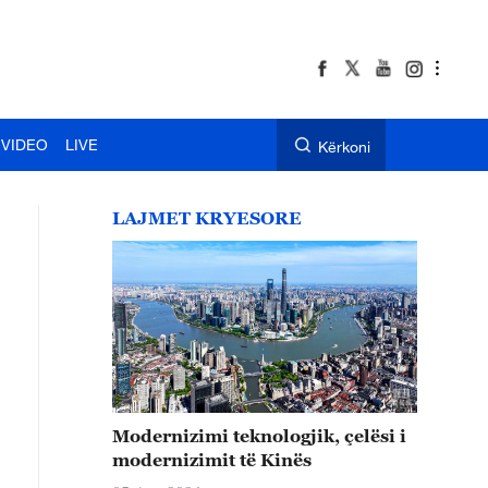
VIDEO
LIVE
Kërkoni
LAJMET KRYESORE
Modernizimi teknologjik, çelësi i
modernizimit të Kinës