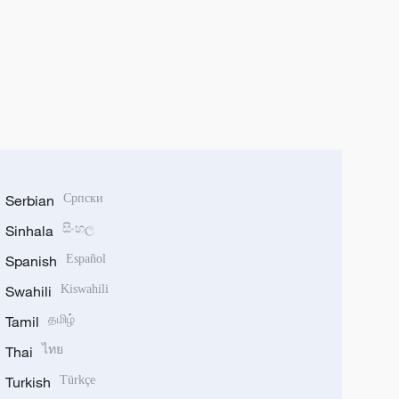
Serbian
Српски
Sinhala
සිංහල
Spanish
Español
Swahili
Kiswahili
Tamil
தமிழ்
Thai
ไทย
Turkish
Türkçe