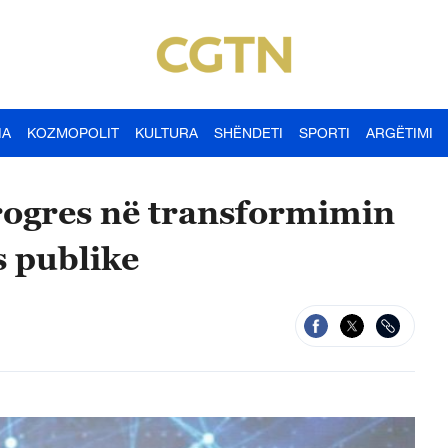
IA
KOZMOPOLIT
KULTURA
SHËNDETI
SPORTI
ARGËTIMI
rogres në transformimin
s publike