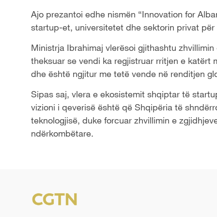
Ajo prezantoi edhe nismën “Innovation for Alban
startup-et, universitetet dhe sektorin privat për
Ministrja Ibrahimaj vlerësoi gjithashtu zhvillimi
theksuar se vendi ka regjistruar rritjen e katërt
dhe është ngjitur me tetë vende në renditjen glo
Sipas saj, vlera e ekosistemit shqiptar të startu
vizioni i qeverisë është që Shqipëria të shndërr
teknologjisë, duke forcuar zhvillimin e zgjidhje
ndërkombëtare.