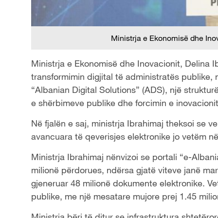
Ministrja e Ekonomisë dhe Inov
Ministrja e Ekonomisë dhe Inovacionit, Delina I
transformimin digjital të administratës publike
“Albanian Digital Solutions” (ADS), një strukt
e shërbimeve publike dhe forcimin e inovacioni
Në fjalën e saj, ministrja Ibrahimaj theksoi se 
avancuara të qeverisjes elektronike jo vetëm në
Ministrja Ibrahimaj nënvizoi se portali “e-Alba
milionë përdorues, ndërsa gjatë viteve janë mar
gjeneruar 48 milionë dokumente elektronike. Ve
publike, me një mesatare mujore prej 1.45 mili
Ministrja bëri të ditur se infrastruktura shtetër