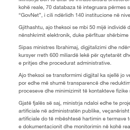
kohë reale, 70 databaza të integruara përmes si
“GovNet”, i cili ndërlidh 140 institucione në niv
Gjithashtu, ajo theksoi se mbi 50 mijë individë
nënshkrimit elektronik, duke përfituar shërbime
Sipas ministres Ibrahimaj, digjitalizimi dhe nd
kursyer rreth 600 miliardë lekë për qytetarët d
e pritjes dhe procedurat administrative.
Ajo theksoi se transformimi digjital ka sjellë jo 
por edhe më shumë transparencë dhe reduktim t
proceseve dhe minimizimit të kontakteve fizike
Gjatë fjalës së saj, ministrja ndaloi edhe te pro
artificiale në administratën publike, veçanërish
artificiale do të mbështesë hartimin e termave të 
e dokumentacionit dhe monitorimin në kohë real