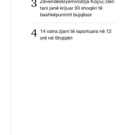
3
Zëvendëskryeministrja Koçiu: Deri
tani janë krijuar 33 shoqëri të
bashkëpunimit bujqësor
4
14 vatra zjarri të raportuara në 12
orë në Shqipëri