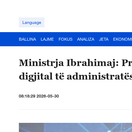
Language
BALLINA
LAJME
FOKUS
ANALIZA
JETA
EKONOM
Ministrja Ibrahimaj: P
digjital të administratë
08:18:29 2026-05-30