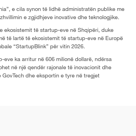
ia”, e cila synon të lidhë administratën publike me
 zhvillimin e zgjidhjeve inovative dhe teknologjike.
n e ekosistemit të startup-eve në Shqipëri, duke
 më të lartë të ekosistemit të startup-eve në Europë
bale “StartupBlink” për vitin 2026.
p-eve ka arritur në 606 milionë dollarë, ndërsa
ohet në një qendër rajonale të inovacionit dhe
ve GovTech dhe eksportin e tyre në tregjet