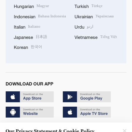
Magyar
Türkçe
Hungarian
Turkish
Bahasa Indonesia
Українська
Indonesian
Ukrainian
Italiano
اردو
Italian
Urdu
日本語
Tiếng Việt
Japanese
Vietnamese
한국어
Korean
DOWNLOAD OUR APP
Copyright © 2024 CGTN.
Our Privacy Statement & Cookie Policy