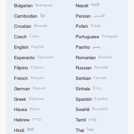
Български
नेपाली
Bulgarian
Nepali
ខ្មែរ
فارسی
Cambodian
Persian
Hrvatski
Polski
Croatian
Polish
Český
Português
Czech
Portuguese
English
پښتو
English
Pashto
Esperanto
Română
Esperanto
Romanian
Filipino
Русский
Filipino
Russian
Français
Српски
French
Serbian
Deutsch
සිංහල
German
Sinhala
Ελληνικά
Español
Greek
Spanish
Hausa
Kiswahili
Hausa
Swahili
עברית
தமிழ்
Hebrew
Tamil
हिन्दी
ไทย
Hindi
Thai