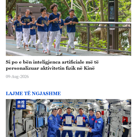
o
Si po e bën inteligjenca artificiale më të
personalizuar aktivitetin fizik në Kinë
09-Aug-2026
LAJME TË NGJASHME