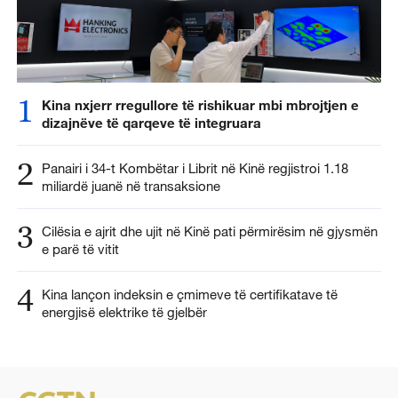
1
Kina nxjerr rregullore të rishikuar mbi mbrojtjen e
dizajnëve të qarqeve të integruara
2
Panairi i 34-t Kombëtar i Librit në Kinë regjistroi 1.18
miliardë juanë në transaksione
3
Cilësia e ajrit dhe ujit në Kinë pati përmirësim në gjysmën
e parë të vitit
4
Kina lançon indeksin e çmimeve të certifikatave të
energjisë elektrike të gjelbër