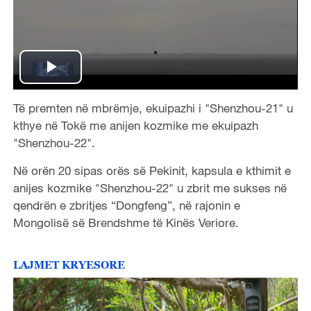
P
Të premten në mbrëmje, ekuipazhi i "Shenzhou-21" u
l
kthye në Tokë me anijen kozmike me ekuipazh
a
"Shenzhou-22".
Në orën 20 sipas orës së Pekinit, kapsula e kthimit e
y
anijes kozmike "Shenzhou-22" u zbrit me sukses në
V
qendrën e zbritjes “Dongfeng”, në rajonin e
Mongolisë së Brendshme të Kinës Veriore.
i
LAJMET KRYESORE
d
e