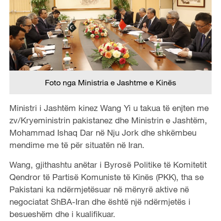
Foto nga Ministria e Jashtme e Kinës
Ministri i Jashtëm kinez Wang Yi u takua të enjten me
zv/Kryeministrin pakistanez dhe Ministrin e Jashtëm,
Mohammad Ishaq Dar në Nju Jork dhe shkëmbeu
mendime me të për situatën në Iran.
Wang, gjithashtu anëtar i Byrosë Politike të Komitetit
Qendror të Partisë Komuniste të Kinës (PKK), tha se
Pakistani ka ndërmjetësuar në mënyrë aktive në
negociatat ShBA-Iran dhe është një ndërmjetës i
besueshëm dhe i kualifikuar.