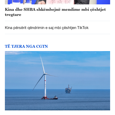
Kina dhe SHBA shkëmbejnë mendime mbi çështjet
tregtare
Kina përsërit qëndrimin e saj mbi çështjen TikTok
TË TJERA NGA CGTN