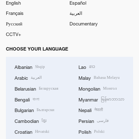
English
Español
Français
العربية
Русский
Documentary
CCTV+
CHOOSE YOUR LANGUAGE
Shqip
ລາວ
Albanian
Lao
العربية
Bahasa Melayu
Arabic
Malay
Беларуская
Монгол
Belarusian
Mongolian
বাংলা
မြန်မာဘာသာ
Bengali
Myanmar
Български
नेपाली
Bulgarian
Nepali
ខ្មែរ
فارسی
Cambodian
Persian
Hrvatski
Polski
Croatian
Polish