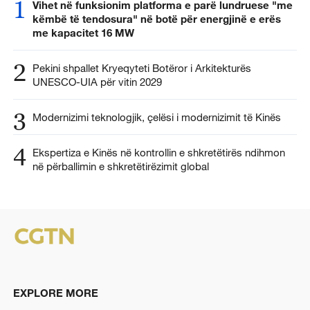
1
Vihet në funksionim platforma e parë lundruese "me
këmbë të tendosura" në botë për energjinë e erës
me kapacitet 16 MW
2
Pekini shpallet Kryeqyteti Botëror i Arkitekturës
UNESCO-UIA për vitin 2029
3
Modernizimi teknologjik, çelësi i modernizimit të Kinës
4
Ekspertiza e Kinës në kontrollin e shkretëtirës ndihmon
në përballimin e shkretëtirëzimit global
EXPLORE MORE