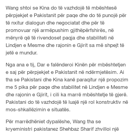
Wang shtoi se Kina do të vazhdojë të mbështesë
përpjekjet e Pakistanit për paqe dhe do të punojë për
të nxitur dialogun dhe negociatat dhe për të
promovuar një armëpushim gjithëpërfshirës, në
mënyrë që të rivendoset paqja dhe stabiliteti në
Lindjen e Mesme dhe rajonin e Gjirit sa më shpejt të
jetë e mundur.
Nga ana e tij, Dar e falënderoi Kinën për mbështetjen
e saj për përpjekjet e Pakistanit në ndërmjetësim. Ai
tha se Pakistani dhe Kina kanë paraqitur një propozim
me 5 pika për paqe dhe stabilitet në Lindjen e Mesme
dhe rajonin e Gjirit, i cili ka marrë mbështetje të gjerë.
Pakistani do të vazhdojë të luajë një rol konstruktiv në
mos-shkallëzimin e situatës.
Për marrëdhëniet dypalëshe, Wang tha se
kryeministri pakistanez Shehbaz Sharif zhvilloi një