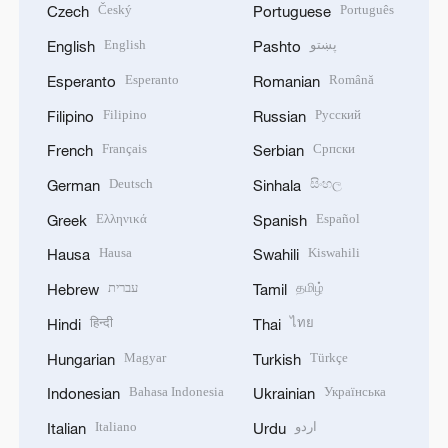
Český
Português
Czech
Portuguese
English
پښتو
English
Pashto
Esperanto
Română
Esperanto
Romanian
Filipino
Русский
Filipino
Russian
Français
Српски
French
Serbian
Deutsch
සිංහල
German
Sinhala
Ελληνικά
Español
Greek
Spanish
Hausa
Kiswahili
Hausa
Swahili
עברית
தமிழ்
Hebrew
Tamil
हिन्दी
ไทย
Hindi
Thai
Magyar
Türkçe
Hungarian
Turkish
Bahasa Indonesia
Українська
Indonesian
Ukrainian
Italiano
اردو
Italian
Urdu