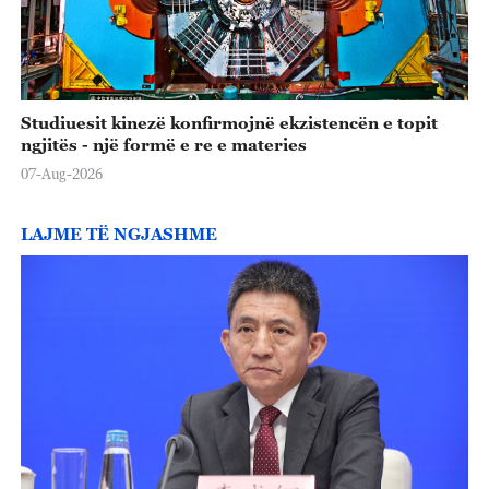
Studiuesit kinezë konfirmojnë ekzistencën e topit
ngjitës - një formë e re e materies
07-Aug-2026
LAJME TË NGJASHME