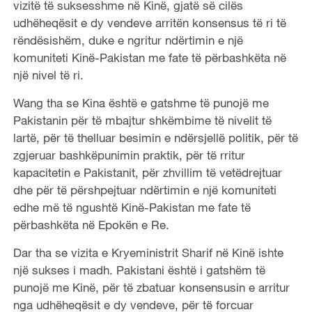
vizitë të suksesshme në Kinë, gjatë së cilës
udhëheqësit e dy vendeve arritën konsensus të ri të
rëndësishëm, duke e ngritur ndërtimin e një
komuniteti Kinë-Pakistan me fate të përbashkëta në
një nivel të ri.
Wang tha se Kina është e gatshme të punojë me
Pakistanin për të mbajtur shkëmbime të nivelit të
lartë, për të thelluar besimin e ndërsjellë politik, për të
zgjeruar bashkëpunimin praktik, për të rritur
kapacitetin e Pakistanit, për zhvillim të vetëdrejtuar
dhe për të përshpejtuar ndërtimin e një komuniteti
edhe më të ngushtë Kinë-Pakistan me fate të
përbashkëta në Epokën e Re.
Dar tha se vizita e Kryeministrit Sharif në Kinë ishte
një sukses i madh. Pakistani është i gatshëm të
punojë me Kinë, për të zbatuar konsensusin e arritur
nga udhëheqësit e dy vendeve, për të forcuar