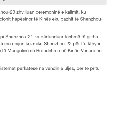
hou-23 zhvilluan ceremoninë e kalimit, ku
cionit hapësinor të Kinës ekuipazhit të Shenzhou-
kipi Shenzhou-21 ka përfunduar tashmë të gjitha
ejtojnë anijen kozmike Shenzhou-22 për t'u kthyer
m të Mongolisë së Brendshme në Kinën Veriore në
sistemet përkatëse në vendin e uljes, për të pritur