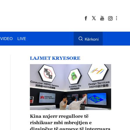
VIDEO
LIVE
Kërkoni
LAJMET KRYESORE
Kina nxjerr rregullore të
rishikuar mbi mbrojtjen e
dizajnëve të qarqeve të integruara