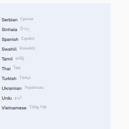
Serbian
Српски
Sinhala
සිංහල
Spanish
Español
Swahili
Kiswahili
Tamil
தமிழ்
Thai
ไทย
Turkish
Türkçe
Ukrainian
Українська
Urdu
اردو
Vietnamese
Tiếng Việt