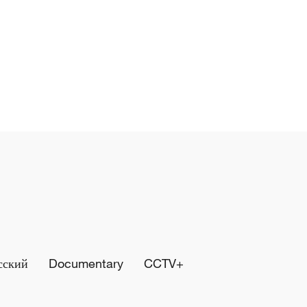
сский
Documentary
CCTV+