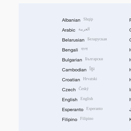
Albanian
Shqip
Arabic
العربية
Belarusian
Беларуская
Bengali
বাংলা
Bulgarian
Български
Cambodian
ខ្មែរ
Croatian
Hrvatski
Czech
Český
English
English
Esperanto
Esperanto
Filipino
Filipino