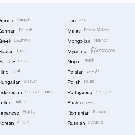
French
Français
Lao
ລາວ
German
Deutsch
Malay
Bahasa Melayu
Greek
Ελληνικά
Mongolian
Монгол
Hausa
Hausa
Myanmar
မြန်မာဘာသာ
Hebrew
עברית
Nepali
नेपाली
Hindi
हिन्दी
Persian
فارسی
Hungarian
Magyar
Polish
Polski
Indonesian
Bahasa Indonesia
Portuguese
Português
Italian
Italiano
Pashto
پښتو
Japanese
日本語
Romanian
Română
Korean
한국어
Russian
Русский