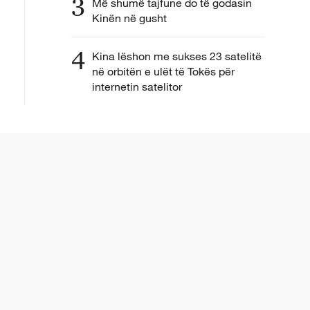
3
Më shumë tajfune do të godasin
Kinën në gusht
4
Kina lëshon me sukses 23 satelitë
në orbitën e ulët të Tokës për
internetin satelitor