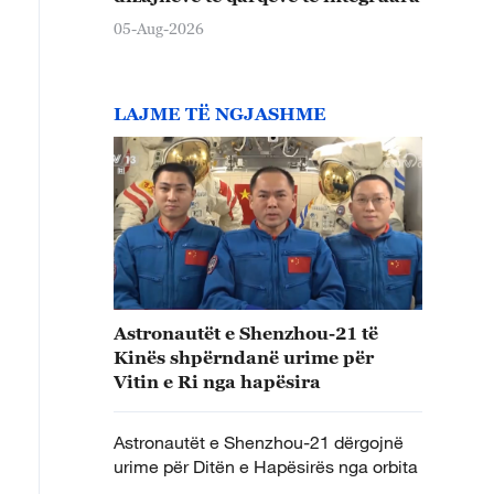
05-Aug-2026
LAJME TË NGJASHME
Astronautët e Shenzhou-21 të
Kinës shpërndanë urime për
Vitin e Ri nga hapësira
Astronautët e Shenzhou-21 dërgojnë
urime për Ditën e Hapësirës nga orbita