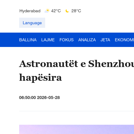
Bengaluru
35°C
22°C
Hyderabad
42°C
28°C
Mumbai
31°C
27°C
Language
BALLINA
LAJME
FOKUS
ANALIZA
JETA
EKONOM
Astronautët e Shenzhou
hapësira
06:50:00 2026-05-28