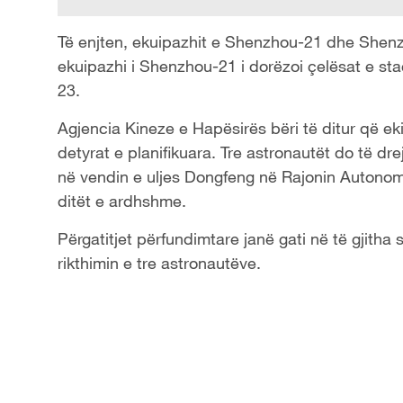
Të enjten, ekuipazhit e Shenzhou-21 dhe Shenz
ekuipazhi i Shenzhou-21 i dorëzoi çelësat e sta
23.
Agjencia Kineze e Hapësirës bëri të ditur që e
detyrat e planifikuara. Tre astronautët do të dr
në vendin e uljes Dongfeng në Rajonin Autono
ditët e ardhshme.
Përgatitjet përfundimtare janë gati në të gjitha 
rikthimin e tre astronautëve.