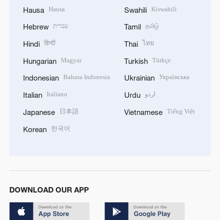
Hausa
Kiswahili
Hausa
Swahili
עברית
தமிழ்
Hebrew
Tamil
हिन्दी
ไทย
Hindi
Thai
Magyar
Türkçe
Hungarian
Turkish
Bahasa Indonesia
Українська
Indonesian
Ukrainian
Italiano
اردو
Italian
Urdu
日本語
Tiếng Việt
Japanese
Vietnamese
한국어
Korean
DOWNLOAD OUR APP