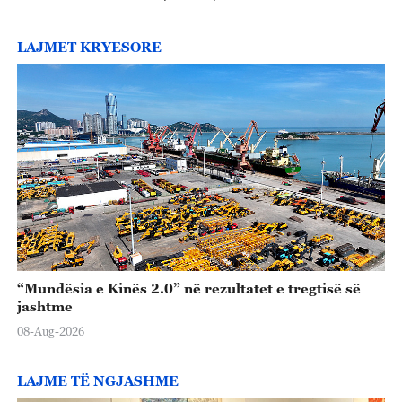
o
LAJMET KRYESORE
“Mundësia e Kinës 2.0” në rezultatet e tregtisë së
jashtme
08-Aug-2026
LAJME TË NGJASHME