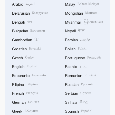
العربية
Bahasa Melayu
Arabic
Malay
Беларуская
Монгол
Belarusian
Mongolian
বাংলা
မြန်မာဘာသာ
Bengali
Myanmar
Български
नेपाली
Bulgarian
Nepali
ខ្មែរ
فارسی
Cambodian
Persian
Hrvatski
Polski
Croatian
Polish
Český
Português
Czech
Portuguese
English
پښتو
English
Pashto
Esperanto
Română
Esperanto
Romanian
Filipino
Русский
Filipino
Russian
Français
Српски
French
Serbian
Deutsch
සිංහල
German
Sinhala
Ελληνικά
Español
Greek
Spanish