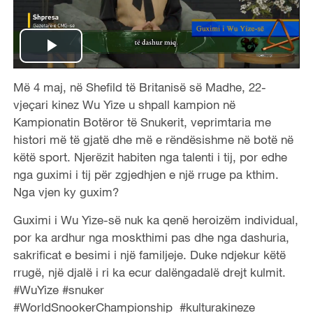
P
Më 4 maj, në Shefild të Britanisë së Madhe, 22-
l
vjeçari kinez Wu Yize u shpall kampion në
a
Kampionatin Botëror të Snukerit, veprimtaria me
histori më të gjatë dhe më e rëndësishme në botë në
y
këtë sport. Njerëzit habiten nga talenti i tij, por edhe
nga guximi i tij për zgjedhjen e një rruge pa kthim.
V
Nga vjen ky guxim?
i
Guximi i Wu Yize-së nuk ka qenë heroizëm individual,
por ka ardhur nga moskthimi pas dhe nga dashuria,
d
sakrificat e besimi i një familjeje. Duke ndjekur këtë
rrugë, një djalë i ri ka ecur dalëngadalë drejt kulmit.
e
#WuYize #snuker
#WorldSnookerChampionship #kulturakineze