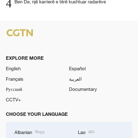
4
Ben De, një karrierë e tërë kushtuar radarëve
EXPLORE MORE
English
Español
Français
العربية
Русский
Documentary
CCTV+
CHOOSE YOUR LANGUAGE
Shqip
ລາວ
Albanian
Lao