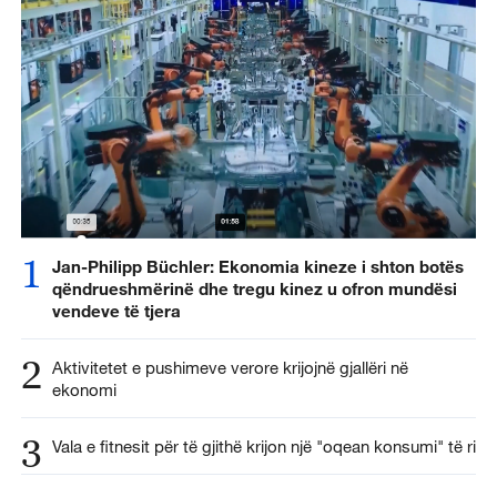
1
Jan-Philipp Büchler: Ekonomia kineze i shton botës
qëndrueshmërinë dhe tregu kinez u ofron mundësi
vendeve të tjera
2
Aktivitetet e pushimeve verore krijojnë gjallëri në
ekonomi
3
Vala e fitnesit për të gjithë krijon një "oqean konsumi" të ri