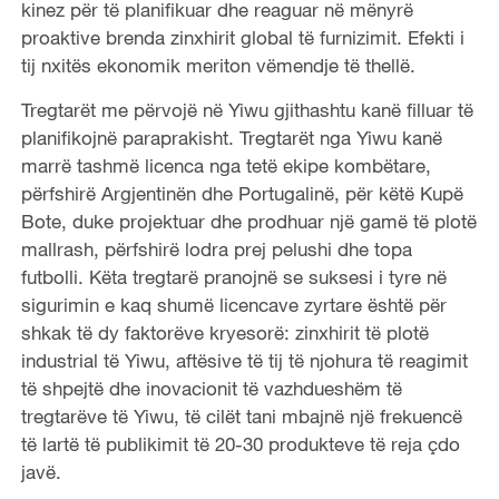
kinez për të planifikuar dhe reaguar në mënyrë
proaktive brenda zinxhirit global të furnizimit. Efekti i
tij nxitës ekonomik meriton vëmendje të thellë.
Tregtarët me përvojë në Yiwu gjithashtu kanë filluar të
planifikojnë paraprakisht. Tregtarët nga Yiwu kanë
marrë tashmë licenca nga tetë ekipe kombëtare,
përfshirë Argjentinën dhe Portugalinë, për këtë Kupë
Bote, duke projektuar dhe prodhuar një gamë të plotë
mallrash, përfshirë lodra prej pelushi dhe topa
futbolli. Këta tregtarë pranojnë se suksesi i tyre në
sigurimin e kaq shumë licencave zyrtare është për
shkak të dy faktorëve kryesorë: zinxhirit të plotë
industrial të Yiwu, aftësive të tij të njohura të reagimit
të shpejtë dhe inovacionit të vazhdueshëm të
tregtarëve të Yiwu, të cilët tani mbajnë një frekuencë
të lartë të publikimit të 20-30 produkteve të reja çdo
javë.