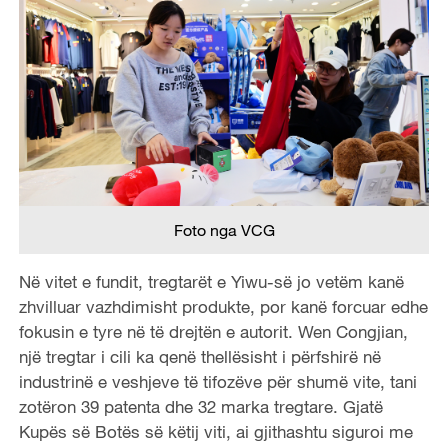
Foto nga VCG
Në vitet e fundit, tregtarët e Yiwu-së jo vetëm kanë
zhvilluar vazhdimisht produkte, por kanë forcuar edhe
fokusin e tyre në të drejtën e autorit. Wen Congjian,
një tregtar i cili ka qenë thellësisht i përfshirë në
industrinë e veshjeve të tifozëve për shumë vite, tani
zotëron 39 patenta dhe 32 marka tregtare. Gjatë
Kupës së Botës së këtij viti, ai gjithashtu siguroi me