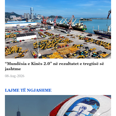
“Mundësia e Kinës 2.0” në rezultatet e tregtisë së
jashtme
08-Aug-2026
LAJME TË NGJASHME