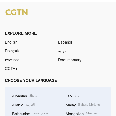
EXPLORE MORE
English
Español
Français
العربية
Русский
Documentary
CCTV+
CHOOSE YOUR LANGUAGE
Shqip
ລາວ
Albanian
Lao
العربية
Bahasa Melayu
Arabic
Malay
Беларуская
Монгол
Belarusian
Mongolian