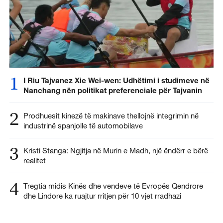
1
I Riu Tajvanez Xie Wei-wen: Udhëtimi i studimeve në
Nanchang nën politikat preferenciale për Tajvanin
2
Prodhuesit kinezë të makinave thellojnë integrimin në
industrinë spanjolle të automobilave
3
Kristi Stanga: Ngjitja në Murin e Madh, një ëndërr e bërë
realitet
4
Tregtia midis Kinës dhe vendeve të Evropës Qendrore
dhe Lindore ka ruajtur rritjen për 10 vjet rradhazi