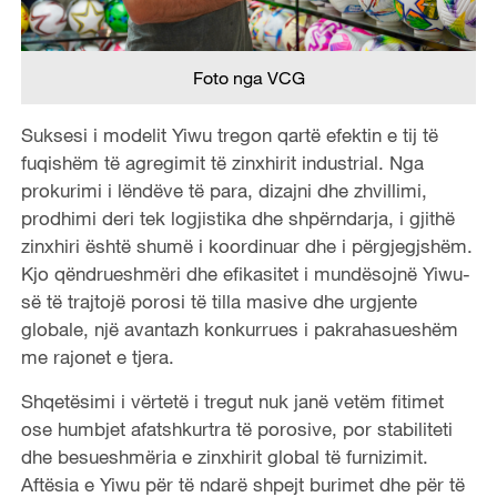
Foto nga VCG
Suksesi i modelit Yiwu tregon qartë efektin e tij të
fuqishëm të agregimit të zinxhirit industrial. Nga
prokurimi i lëndëve të para, dizajni dhe zhvillimi,
prodhimi deri tek logjistika dhe shpërndarja, i gjithë
zinxhiri është shumë i koordinuar dhe i përgjegjshëm.
Kjo qëndrueshmëri dhe efikasitet i mundësojnë Yiwu-
së të trajtojë porosi të tilla masive dhe urgjente
globale, një avantazh konkurrues i pakrahasueshëm
me rajonet e tjera.
Shqetësimi i vërtetë i tregut nuk janë vetëm fitimet
ose humbjet afatshkurtra të porosive, por stabiliteti
dhe besueshmëria e zinxhirit global të furnizimit.
Aftësia e Yiwu për të ndarë shpejt burimet dhe për të