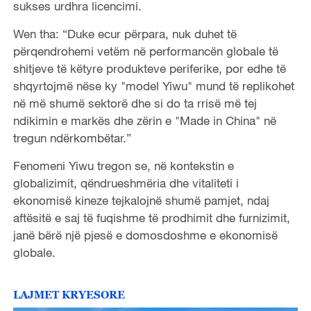
sukses urdhra licencimi.
Wen tha: “Duke ecur përpara, nuk duhet të
përqendrohemi vetëm në performancën globale të
shitjeve të këtyre produkteve periferike, por edhe të
shqyrtojmë nëse ky "model Yiwu" mund të replikohet
në më shumë sektorë dhe si do ta rrisë më tej
ndikimin e markës dhe zërin e "Made in China" në
tregun ndërkombëtar.”
Fenomeni Yiwu tregon se, në kontekstin e
globalizimit, qëndrueshmëria dhe vitaliteti i
ekonomisë kineze tejkalojnë shumë pamjet, ndaj
aftësitë e saj të fuqishme të prodhimit dhe furnizimit,
janë bërë një pjesë e domosdoshme e ekonomisë
globale.
LAJMET KRYESORE