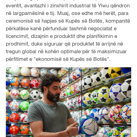
eventit, avantazhi i zinxhirit industrial të Yiwu qëndron
në largpamësinë e tij. Muaj, ose edhe më herët, para
ceremonisë së hapjes së Kupës së Botës, kompanitë
përkatëse kanë përfunduar tashmë negociatat e
licencimit, dizajnin e produktit dhe planifikimin e
prodhimit, duke siguruar që produktet të arrijnë në
tregun global në kohën optimale për të maksimizuar
përfitimet e "ekonomisë së Kupës së Botës".