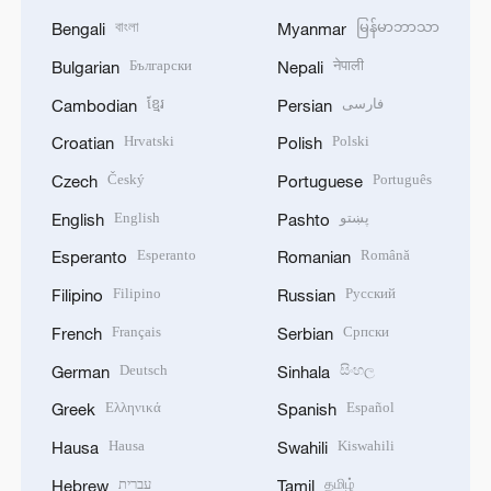
বাংলা
မြန်မာဘာသာ
Bengali
Myanmar
Български
नेपाली
Bulgarian
Nepali
ខ្មែរ
فارسی
Cambodian
Persian
Hrvatski
Polski
Croatian
Polish
Český
Português
Czech
Portuguese
English
پښتو
English
Pashto
Esperanto
Română
Esperanto
Romanian
Filipino
Русский
Filipino
Russian
Français
Српски
French
Serbian
Deutsch
සිංහල
German
Sinhala
Ελληνικά
Español
Greek
Spanish
Hausa
Kiswahili
Hausa
Swahili
עברית
தமிழ்
Hebrew
Tamil