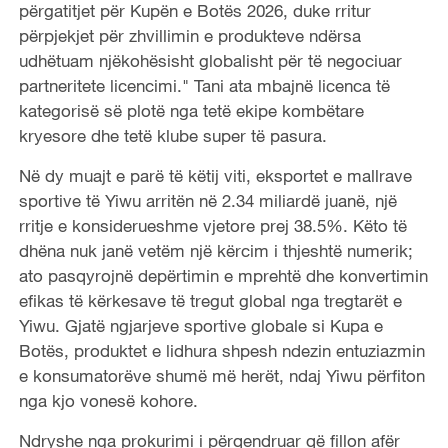
përgatitjet për Kupën e Botës 2026, duke rritur
përpjekjet për zhvillimin e produkteve ndërsa
udhëtuam njëkohësisht globalisht për të negociuar
partneritete licencimi." Tani ata mbajnë licenca të
kategorisë së plotë nga tetë ekipe kombëtare
kryesore dhe tetë klube super të pasura.
Në dy muajt e parë të këtij viti, eksportet e mallrave
sportive të Yiwu arritën në 2.34 miliardë juanë, një
rritje e konsiderueshme vjetore prej 38.5%. Këto të
dhëna nuk janë vetëm një kërcim i thjeshtë numerik;
ato pasqyrojnë depërtimin e mprehtë dhe konvertimin
efikas të kërkesave të tregut global nga tregtarët e
Yiwu. Gjatë ngjarjeve sportive globale si Kupa e
Botës, produktet e lidhura shpesh ndezin entuziazmin
e konsumatorëve shumë më herët, ndaj Yiwu përfiton
nga kjo vonesë kohore.
Ndryshe nga prokurimi i përqendruar që fillon afër