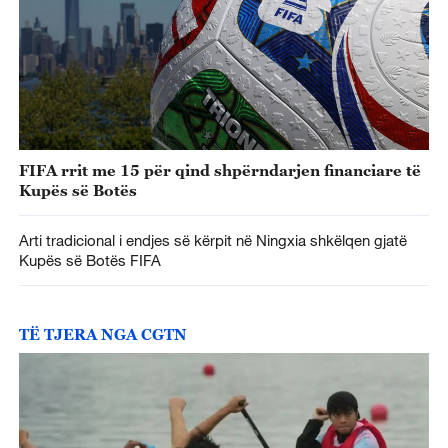
FIFA rrit me 15 për qind shpërndarjen financiare të
Kupës së Botës
Arti tradicional i endjes së kërpit në Ningxia shkëlqen gjatë
Kupës së Botës FIFA
TË TJERA NGA CGTN