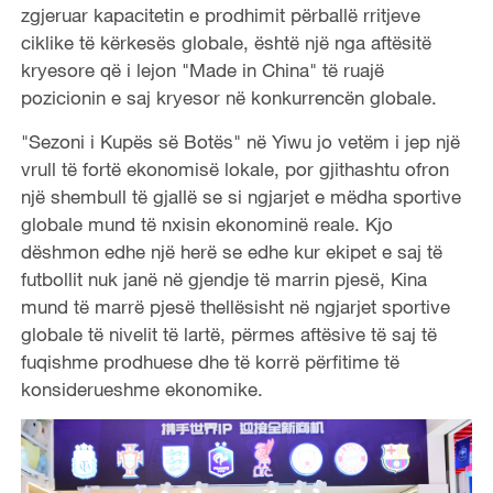
zgjeruar kapacitetin e prodhimit përballë rritjeve
ciklike të kërkesës globale, është një nga aftësitë
kryesore që i lejon "Made in China" të ruajë
pozicionin e saj kryesor në konkurrencën globale.
"Sezoni i Kupës së Botës" në Yiwu jo vetëm i jep një
vrull të fortë ekonomisë lokale, por gjithashtu ofron
një shembull të gjallë se si ngjarjet e mëdha sportive
globale mund të nxisin ekonominë reale. Kjo
dëshmon edhe një herë se edhe kur ekipet e saj të
futbollit nuk janë në gjendje të marrin pjesë, Kina
mund të marrë pjesë thellësisht në ngjarjet sportive
globale të nivelit të lartë, përmes aftësive të saj të
fuqishme prodhuese dhe të korrë përfitime të
konsiderueshme ekonomike.