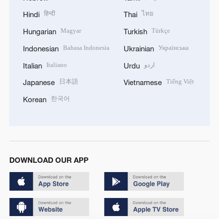
हिन्दी
ไทย
Hindi
Thai
Magyar
Türkçe
Hungarian
Turkish
Bahasa Indonesia
Українська
Indonesian
Ukrainian
Italiano
اردو
Italian
Urdu
日本語
Tiếng Việt
Japanese
Vietnamese
한국어
Korean
DOWNLOAD OUR APP