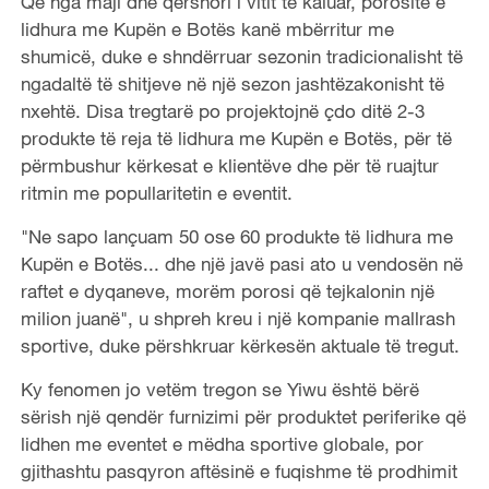
Që nga maji dhe qershori i vitit të kaluar, porositë e
lidhura me Kupën e Botës kanë mbërritur me
shumicë, duke e shndërruar sezonin tradicionalisht të
ngadaltë të shitjeve në një sezon jashtëzakonisht të
nxehtë. Disa tregtarë po projektojnë çdo ditë 2-3
produkte të reja të lidhura me Kupën e Botës, për të
përmbushur kërkesat e klientëve dhe për të ruajtur
ritmin me popullaritetin e eventit.
"Ne sapo lançuam 50 ose 60 produkte të lidhura me
Kupën e Botës... dhe një javë pasi ato u vendosën në
raftet e dyqaneve, morëm porosi që tejkalonin një
milion juanë", u shpreh kreu i një kompanie mallrash
sportive, duke përshkruar kërkesën aktuale të tregut.
Ky fenomen jo vetëm tregon se Yiwu është bërë
sërish një qendër furnizimi për produktet periferike që
lidhen me eventet e mëdha sportive globale, por
gjithashtu pasqyron aftësinë e fuqishme të prodhimit