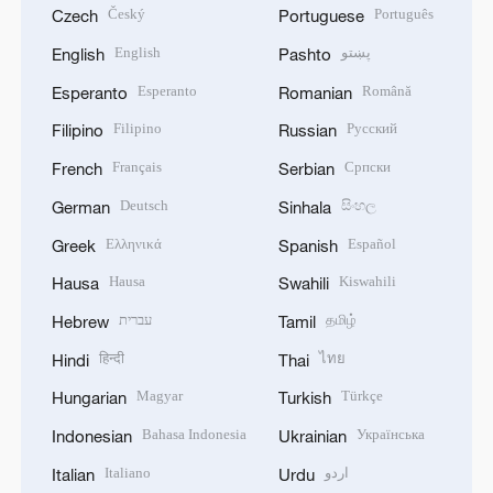
Český
Português
Czech
Portuguese
English
پښتو
English
Pashto
Esperanto
Română
Esperanto
Romanian
Filipino
Русский
Filipino
Russian
Français
Српски
French
Serbian
Deutsch
සිංහල
German
Sinhala
Ελληνικά
Español
Greek
Spanish
Hausa
Kiswahili
Hausa
Swahili
עברית
தமிழ்
Hebrew
Tamil
हिन्दी
ไทย
Hindi
Thai
Magyar
Türkçe
Hungarian
Turkish
Bahasa Indonesia
Українська
Indonesian
Ukrainian
Italiano
اردو
Italian
Urdu