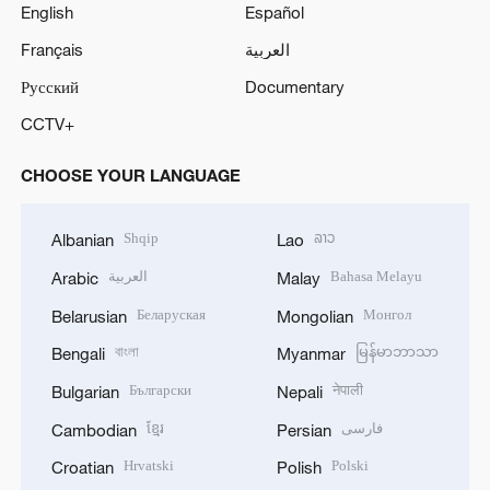
English
Español
Français
العربية
Русский
Documentary
CCTV+
CHOOSE YOUR LANGUAGE
Shqip
ລາວ
Albanian
Lao
العربية
Bahasa Melayu
Arabic
Malay
Беларуская
Монгол
Belarusian
Mongolian
বাংলা
မြန်မာဘာသာ
Bengali
Myanmar
Български
नेपाली
Bulgarian
Nepali
ខ្មែរ
فارسی
Cambodian
Persian
Hrvatski
Polski
Croatian
Polish