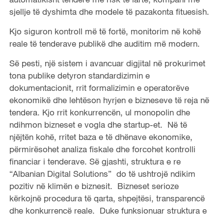
sjellje të dyshimta dhe modele të pazakonta fituesish.
Kjo siguron kontroll më të fortë, monitorim në kohë
reale të tenderave publikë dhe auditim më modern.
Së pesti, një sistem i avancuar digjital në prokurimet
tona publike detyron standardizimin e
dokumentacionit, rrit formalizimin e operatorëve
ekonomikë dhe lehtëson hyrjen e bizneseve të reja në
tendera. Kjo rrit konkurrencën, ul monopolin dhe
ndihmon bizneset e vogla dhe startup-et. Në të
njëjtën kohë, rritet baza e të dhënave ekonomike,
përmirësohet analiza fiskale dhe forcohet kontrolli
financiar i tenderave. Së gjashti, struktura e re
“Albanian Digital Solutions” do të ushtrojë ndikim
pozitiv në klimën e biznesit. Bizneset serioze
kërkojnë procedura të qarta, shpejtësi, transparencë
dhe konkurrencë reale. Duke funksionuar struktura e