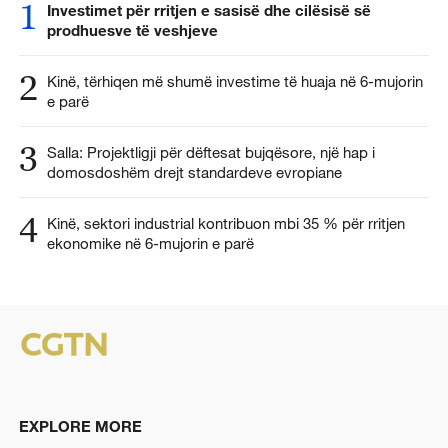
1
Investimet për rritjen e sasisë dhe cilësisë së
prodhuesve të veshjeve
2
Kinë, tërhiqen më shumë investime të huaja në 6-mujorin
e parë
3
Salla: Projektligji për dëftesat bujqësore, një hap i
domosdoshëm drejt standardeve evropiane
4
Kinë, sektori industrial kontribuon mbi 35 % për rritjen
ekonomike në 6-mujorin e parë
EXPLORE MORE