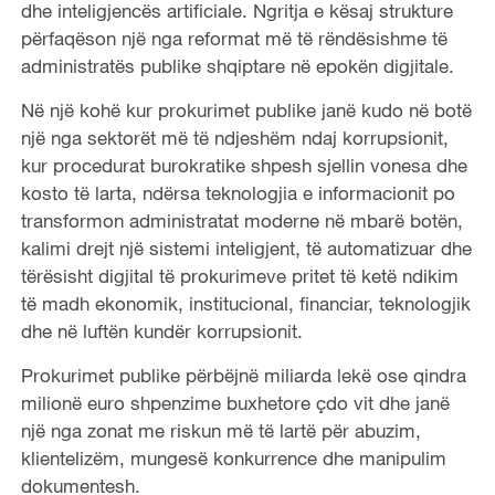
dhe inteligjencës artificiale. Ngritja e kësaj strukture
përfaqëson një nga reformat më të rëndësishme të
administratës publike shqiptare në epokën digjitale.
Në një kohë kur prokurimet publike janë kudo në botë
një nga sektorët më të ndjeshëm ndaj korrupsionit,
kur procedurat burokratike shpesh sjellin vonesa dhe
kosto të larta, ndërsa teknologjia e informacionit po
transformon administratat moderne në mbarë botën,
kalimi drejt një sistemi inteligjent, të automatizuar dhe
tërësisht digjital të prokurimeve pritet të ketë ndikim
të madh ekonomik, institucional, financiar, teknologjik
dhe në luftën kundër korrupsionit.
Prokurimet publike përbëjnë miliarda lekë ose qindra
milionë euro shpenzime buxhetore çdo vit dhe janë
një nga zonat me riskun më të lartë për abuzim,
klientelizëm, mungesë konkurrence dhe manipulim
dokumentesh.