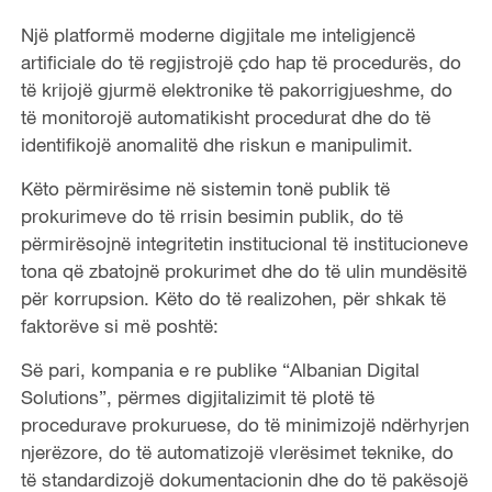
Një platformë moderne digjitale me inteligjencë
artificiale do të regjistrojë çdo hap të procedurës, do
të krijojë gjurmë elektronike të pakorrigjueshme, do
të monitorojë automatikisht procedurat dhe do të
identifikojë anomalitë dhe riskun e manipulimit.
Këto përmirësime në sistemin tonë publik të
prokurimeve do të rrisin besimin publik, do të
përmirësojnë integritetin institucional të institucioneve
tona që zbatojnë prokurimet dhe do të ulin mundësitë
për korrupsion. Këto do të realizohen, për shkak të
faktorëve si më poshtë:
Së pari, kompania e re publike “Albanian Digital
Solutions”, përmes digjitalizimit të plotë të
procedurave prokuruese, do të minimizojë ndërhyrjen
njerëzore, do të automatizojë vlerësimet teknike, do
të standardizojë dokumentacionin dhe do të pakësojë