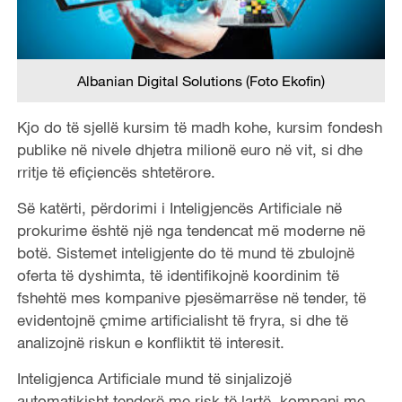
Albanian Digital Solutions (Foto Ekofin)
Kjo do të sjellë kursim të madh kohe, kursim fondesh
publike në nivele dhjetra milionë euro në vit, si dhe
rritje të efiçiencës shtetërore.
Së katërti, përdorimi i Inteligjencës Artificiale në
prokurime është një nga tendencat më moderne në
botë. Sistemet inteligjente do të mund të zbulojnë
oferta të dyshimta, të identifikojnë koordinim të
fshehtë mes kompanive pjesëmarrëse në tender, të
evidentojnë çmime artificialisht të fryra, si dhe të
analizojnë riskun e konfliktit të interesit.
Inteligjenca Artificiale mund të sinjalizojë
automatikisht tenderë me risk të lartë, kompani me