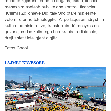
mund të zgjerohet edhe në dogana, taksa, licenca,
menaxhim asetesh publike dhe kontroll financiar.
Krijimi i Zgjidhjeve Digjitale Shqiptare nuk është
vetëm reformë teknologjike. Ai përfaqëson ndryshim
kulture administrative, transformim të mënyrës së
qeverisjes dhe kalim nga burokracia tradicionale,
drejt shtetit inteligjent digjital.
Fatos Çoçoli
LAJMET KRYESORE