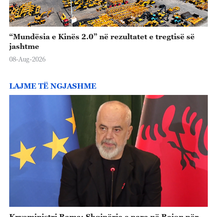
“Mundësia e Kinës 2.0” në rezultatet e tregtisë së
jashtme
08-Aug-2026
LAJME TË NGJASHME
Kryeministri Rama: Shqipëria e para në Rajon për