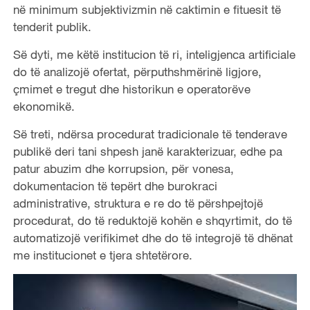
në minimum subjektivizmin në caktimin e fituesit të
tenderit publik.
Së dyti, me këtë institucion të ri, inteligjenca artificiale
do të analizojë ofertat, përputhshmërinë ligjore,
çmimet e tregut dhe historikun e operatorëve
ekonomikë.
Së treti, ndërsa procedurat tradicionale të tenderave
publikë deri tani shpesh janë karakterizuar, edhe pa
patur abuzim dhe korrupsion, për vonesa,
dokumentacion të tepërt dhe burokraci
administrative, struktura e re do të përshpejtojë
procedurat, do të reduktojë kohën e shqyrtimit, do të
automatizojë verifikimet dhe do të integrojë të dhënat
me institucionet e tjera shtetërore.