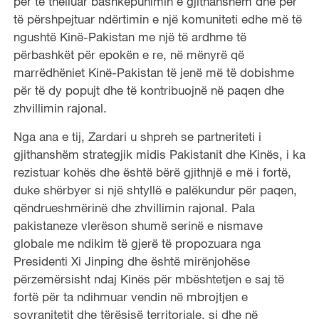
për të thelluar bashkëpunimin e gjithanshëm dhe për
të përshpejtuar ndërtimin e një komuniteti edhe më të
ngushtë Kinë-Pakistan me një të ardhme të
përbashkët për epokën e re, në mënyrë që
marrëdhëniet Kinë-Pakistan të jenë më të dobishme
për të dy popujt dhe të kontribuojnë në paqen dhe
zhvillimin rajonal.
Nga ana e tij, Zardari u shpreh se partneriteti i
gjithanshëm strategjik midis Pakistanit dhe Kinës, i ka
rezistuar kohës dhe është bërë gjithnjë e më i fortë,
duke shërbyer si një shtyllë e palëkundur për paqen,
qëndrueshmërinë dhe zhvillimin rajonal. Pala
pakistaneze vlerëson shumë serinë e nismave
globale me ndikim të gjerë të propozuara nga
Presidenti Xi Jinping dhe është mirënjohëse
përzemërsisht ndaj Kinës për mbështetjen e saj të
fortë për ta ndihmuar vendin në mbrojtjen e
sovranitetit dhe tërësisë territoriale, si dhe në