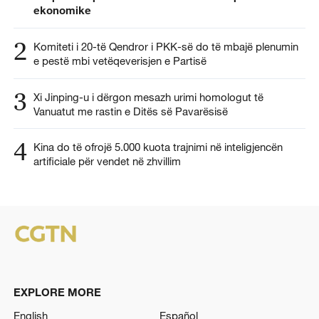
ekonomike
2
Komiteti i 20-të Qendror i PKK-së do të mbajë plenumin
e pestë mbi vetëqeverisjen e Partisë
3
Xi Jinping-u i dërgon mesazh urimi homologut të
Vanuatut me rastin e Ditës së Pavarësisë
4
Kina do të ofrojë 5.000 kuota trajnimi në inteligjencën
artificiale për vendet në zhvillim
EXPLORE MORE
English
Español