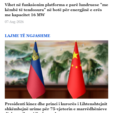
Vihet në funksionim platforma e parë lundruese "me
këmbë të tendosura" në botë për energjinë e erës
me kapacitet 16 MW
07-Aug-2026
LAJME TË NGJASHME
Presidenti kinez dhe princi i kurorës i Lihtenshtejnit
shkëmbejnë urime për 75-vjetorin e marrëdhënieve