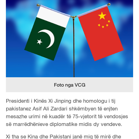
Foto nga VCG
Presidenti i Kinës Xi Jinping dhe homologu i tij
pakistanez Asif Ali Zardari shkëmbyen të enjten
mesazhe urimi në kuadër të 75-vjetorit të vendosjes
së marrëdhënieve diplomatike midis dy vendeve.
Xi tha se Kina dhe Pakistani janë miq të mirë dhe