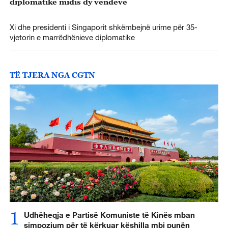
diplomatike midis dy vendeve
Xi dhe presidenti i Singaporit shkëmbejnë urime për 35-
vjetorin e marrëdhënieve diplomatike
TË TJERA NGA CGTN
1
Udhëheqja e Partisë Komuniste të Kinës mban
simpozium për të kërkuar këshilla mbi punën