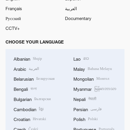
Français
العربية
Русский
Documentary
CCTV+
CHOOSE YOUR LANGUAGE
Shqip
ລາວ
Albanian
Lao
العربية
Bahasa Melayu
Arabic
Malay
Беларуская
Монгол
Belarusian
Mongolian
বাংলা
မြန်မာဘာသာ
Bengali
Myanmar
Български
नेपाली
Bulgarian
Nepali
ខ្មែរ
فارسی
Cambodian
Persian
Hrvatski
Polski
Croatian
Polish
Český
Português
Czech
Portuguese