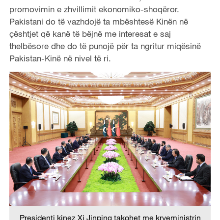
promovimin e zhvillimit ekonomiko-shoqëror.
Pakistani do të vazhdojë ta mbështesë Kinën në
çështjet që kanë të bëjnë me interesat e saj
thelbësore dhe do të punojë për ta ngritur miqësinë
Pakistan-Kinë në nivel të ri.
Presidenti kinez Xi Jinping takohet me kryeministrin