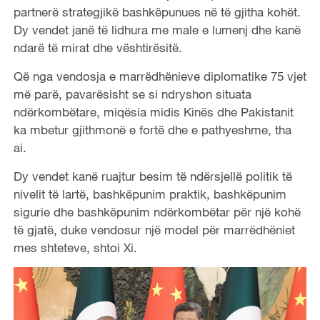
partnerë strategjikë bashkëpunues në të gjitha kohët.
Dy vendet janë të lidhura me male e lumenj dhe kanë
ndarë të mirat dhe vështirësitë.
Që nga vendosja e marrëdhënieve diplomatike 75 vjet
më parë, pavarësisht se si ndryshon situata
ndërkombëtare, miqësia midis Kinës dhe Pakistanit
ka mbetur gjithmonë e fortë dhe e pathyeshme, tha
ai.
Dy vendet kanë ruajtur besim të ndërsjellë politik të
nivelit të lartë, bashkëpunim praktik, bashkëpunim
sigurie dhe bashkëpunim ndërkombëtar për një kohë
të gjatë, duke vendosur një model për marrëdhëniet
mes shteteve, shtoi Xi.