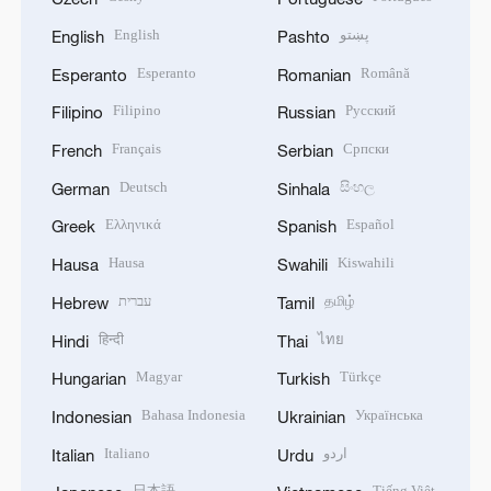
English
پښتو
English
Pashto
Esperanto
Română
Esperanto
Romanian
Filipino
Русский
Filipino
Russian
Français
Српски
French
Serbian
Deutsch
සිංහල
German
Sinhala
Ελληνικά
Español
Greek
Spanish
Hausa
Kiswahili
Hausa
Swahili
עברית
தமிழ்
Hebrew
Tamil
हिन्दी
ไทย
Hindi
Thai
Magyar
Türkçe
Hungarian
Turkish
Bahasa Indonesia
Українська
Indonesian
Ukrainian
Italiano
اردو
Italian
Urdu
日本語
Tiếng Việt