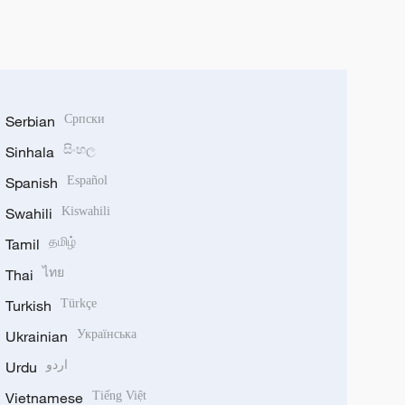
Serbian
Српски
Sinhala
සිංහල
Spanish
Español
Swahili
Kiswahili
Tamil
தமிழ்
Thai
ไทย
Turkish
Türkçe
Ukrainian
Українська
Urdu
اردو
Vietnamese
Tiếng Việt