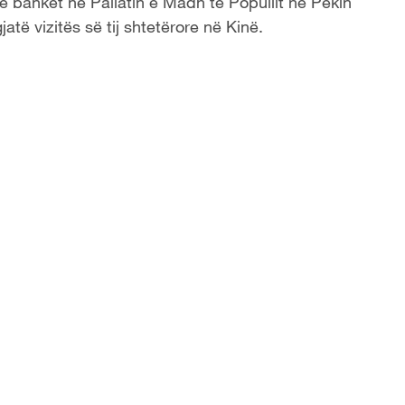
jë banket në Pallatin e Madh të Popullit në Pekin
atë vizitës së tij shtetërore në Kinë.