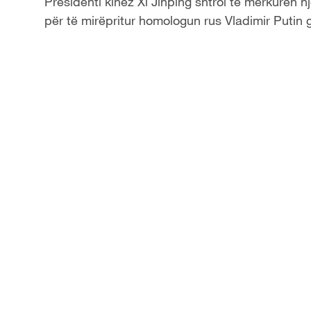
Presidenti kinez Xi Jinping shtroi të mërkurën n
për të mirëpritur homologun rus Vladimir Putin gj