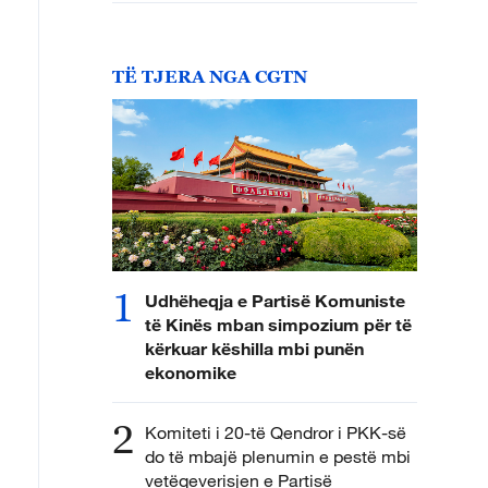
TË TJERA NGA CGTN
1
Udhëheqja e Partisë Komuniste
të Kinës mban simpozium për të
kërkuar këshilla mbi punën
ekonomike
2
Komiteti i 20-të Qendror i PKK-së
do të mbajë plenumin e pestë mbi
vetëqeverisjen e Partisë