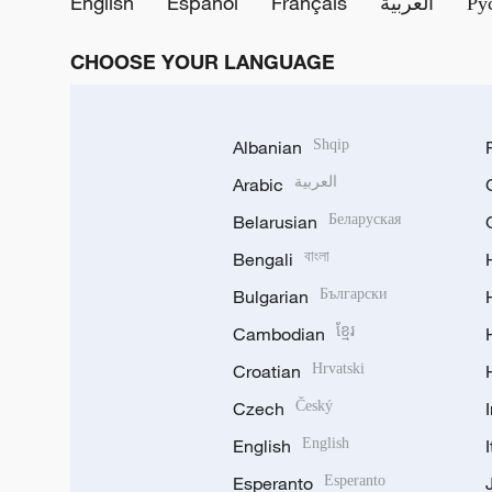
English
Español
Français
العربية
Ру
CHOOSE YOUR LANGUAGE
Albanian
Shqip
Arabic
العربية
Belarusian
Беларуская
Bengali
বাংলা
Bulgarian
Български
Cambodian
ខ្មែរ
Croatian
Hrvatski
Czech
Český
English
English
Esperanto
Esperanto