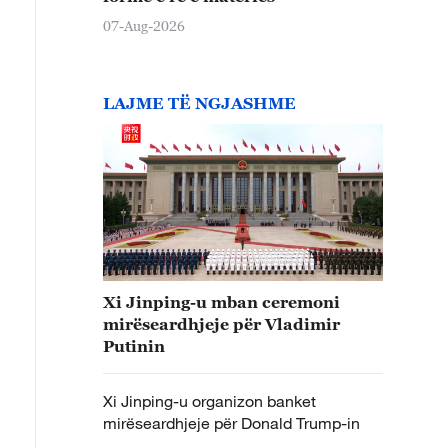
07-Aug-2026
LAJME TË NGJASHME
Xi Jinping-u mban ceremoni
mirëseardhjeje për Vladimir
Putinin
Xi Jinping-u organizon banket
mirëseardhjeje për Donald Trump-in