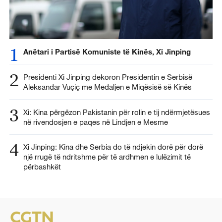
1
Anëtari i Partisë Komuniste të Kinës, Xi Jinping
2
Presidenti Xi Jinping dekoron Presidentin e Serbisë
Aleksandar Vuçiç me Medaljen e Miqësisë së Kinës
3
Xi: Kina përgëzon Pakistanin për rolin e tij ndërmjetësues
në rivendosjen e paqes në Lindjen e Mesme
4
Xi Jinping: Kina dhe Serbia do të ndjekin dorë për dorë
një rrugë të ndritshme për të ardhmen e lulëzimit të
përbashkët