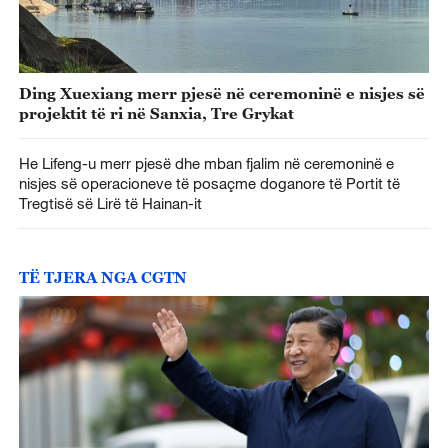
Ding Xuexiang merr pjesë në ceremoninë e nisjes së
projektit të ri në Sanxia, Tre Grykat
He Lifeng-u merr pjesë dhe mban fjalim në ceremoninë e
nisjes së operacioneve të posaçme doganore të Portit të
Tregtisë së Lirë të Hainan-it
TË TJERA NGA CGTN