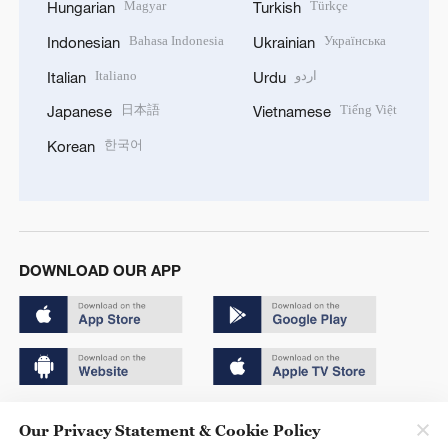
Magyar
Türkçe
Hungarian
Turkish
Bahasa Indonesia
Українська
Indonesian
Ukrainian
Italiano
اردو
Italian
Urdu
日本語
Tiếng Việt
Japanese
Vietnamese
한국어
Korean
DOWNLOAD OUR APP
Copyright © 2024 CGTN.
Our Privacy Statement & Cookie Policy