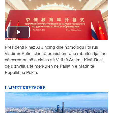
P
Presidenti kinez Xi Jinping dhe homologu i tij rus
l
Vladimir Putin ishin të pranishëm dhe mbajtën fjalime
a
në ceremoninë e nisjes së Vitit të Arsimit Kinë-Rusi,
që u zhvillua të mërkurën në Pallatin e Madh të
y
Popullit në Pekin.
V
LAJMET KRYESORE
i
d