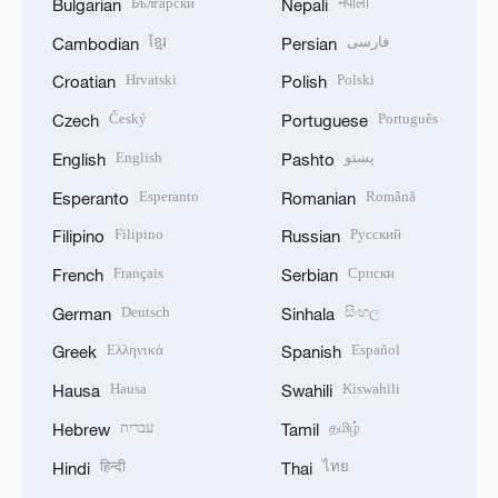
Български
नेपाली
Bulgarian
Nepali
ខ្មែរ
فارسی
Cambodian
Persian
Hrvatski
Polski
Croatian
Polish
Český
Português
Czech
Portuguese
English
پښتو
English
Pashto
Esperanto
Română
Esperanto
Romanian
Filipino
Русский
Filipino
Russian
Français
Српски
French
Serbian
Deutsch
සිංහල
German
Sinhala
Ελληνικά
Español
Greek
Spanish
Hausa
Kiswahili
Hausa
Swahili
עברית
தமிழ்
Hebrew
Tamil
हिन्दी
ไทย
Hindi
Thai