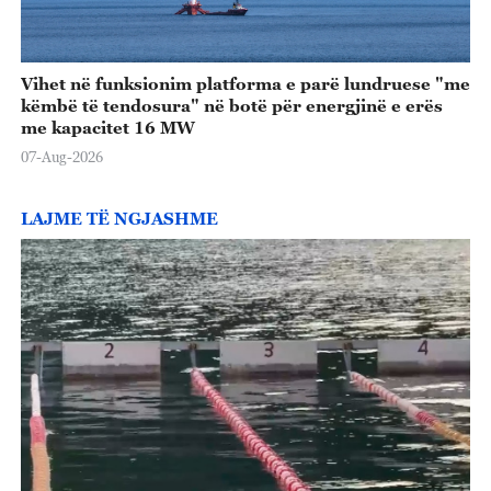
Vihet në funksionim platforma e parë lundruese "me
këmbë të tendosura" në botë për energjinë e erës
me kapacitet 16 MW
07-Aug-2026
LAJME TË NGJASHME