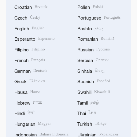
Hrvatski
Polski
Croatian
Polish
Český
Português
Czech
Portuguese
English
پښتو
English
Pashto
Esperanto
Română
Esperanto
Romanian
Filipino
Русский
Filipino
Russian
Français
Српски
French
Serbian
Deutsch
සිංහල
German
Sinhala
Ελληνικά
Español
Greek
Spanish
Hausa
Kiswahili
Hausa
Swahili
עברית
தமிழ்
Hebrew
Tamil
हिन्दी
ไทย
Hindi
Thai
Magyar
Türkçe
Hungarian
Turkish
Bahasa Indonesia
Українська
Indonesian
Ukrainian