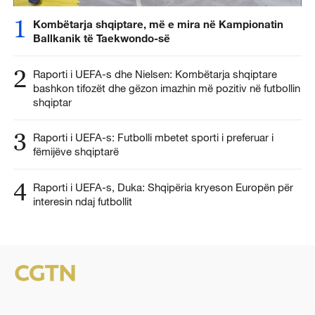
1
Kombëtarja shqiptare, më e mira në Kampionatin
Ballkanik të Taekwondo-së
2
Raporti i UEFA-s dhe Nielsen: Kombëtarja shqiptare
bashkon tifozët dhe gëzon imazhin më pozitiv në futbollin
shqiptar
3
Raporti i UEFA-s: Futbolli mbetet sporti i preferuar i
fëmijëve shqiptarë
4
Raporti i UEFA-s, Duka: Shqipëria kryeson Europën për
interesin ndaj futbollit