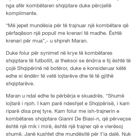
nga afër kombëtaren shqiptare duke përcjellë
komplimente.
“Më jepet mundësia për të trajnuar një kombëtare që
përfaqëson një popull me krenari të madhe. Është
krenari për mua”,- u shpreh Maran.
Duke folur për synimet në krye të kombëtares
shqiptare të futbollit, ai theksoi se ëndrra e tij është të
çojë Shqipërinë në botëror, duke e konsideruar këtë
edhe si ëndërr të vetë lojtarëve dhe të të gjithë
shqiptarëve.
Maran u ndal edhe te përbërja e skuadrës. “Shumë
lojtarë i njoh. I kam parë ndeshjet e Shqipërisë, i kam
riparë disa prej tyre. Kam folur me ish-trajnerin e
kombëtares shqiptare Gianni De Biasi-n, që përveçse
është një mik i mirë, është një trajner që e vlerësoj
shumë. Janë kushtet dhe mundësitë për t’ia dalë. Nuk