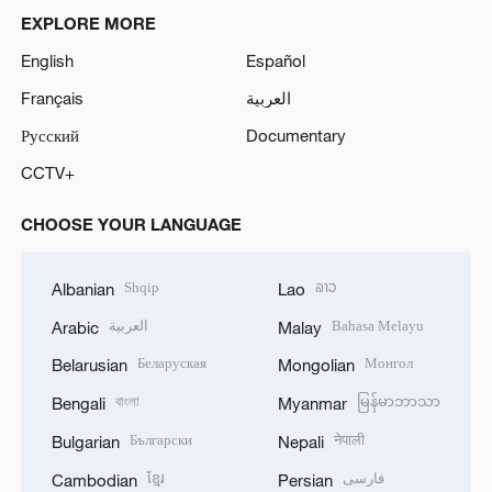
EXPLORE MORE
English
Español
Français
العربية
Русский
Documentary
CCTV+
CHOOSE YOUR LANGUAGE
Shqip
ລາວ
Albanian
Lao
العربية
Bahasa Melayu
Arabic
Malay
Беларуская
Монгол
Belarusian
Mongolian
বাংলা
မြန်မာဘာသာ
Bengali
Myanmar
Български
नेपाली
Bulgarian
Nepali
ខ្មែរ
فارسی
Cambodian
Persian