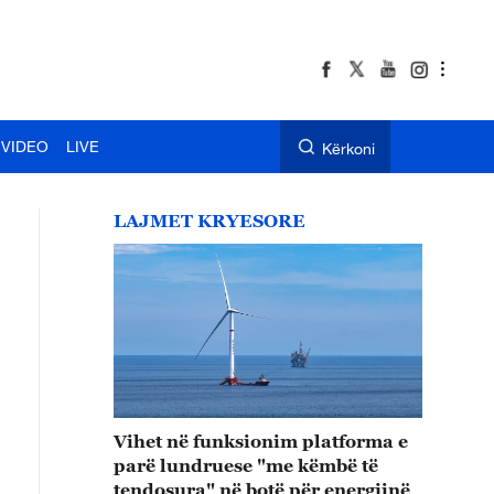
VIDEO
LIVE
Kërkoni
LAJMET KRYESORE
Vihet në funksionim platforma e
parë lundruese "me këmbë të
tendosura" në botë për energjinë