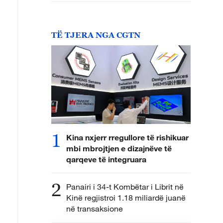
TË TJERA NGA CGTN
1
Kina nxjerr rregullore të rishikuar
mbi mbrojtjen e dizajnëve të
qarqeve të integruara
2
Panairi i 34-t Kombëtar i Librit në
Kinë regjistroi 1.18 miliardë juanë
në transaksione