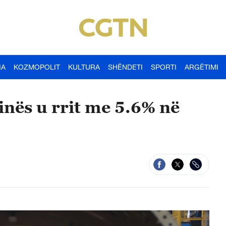
IA
KOZMOPOLIT
KULTURA
SHËNDETI
SPORTI
ARGËTIMI
inës u rrit me 5.6% në