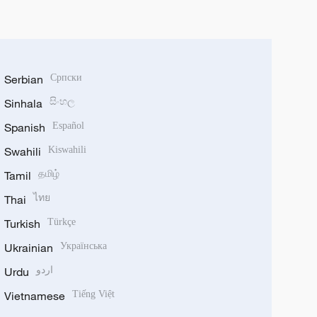
Serbian
Српски
Sinhala
සිංහල
Spanish
Español
Swahili
Kiswahili
Tamil
தமிழ்
Thai
ไทย
Turkish
Türkçe
Ukrainian
Українська
Urdu
اردو
Vietnamese
Tiếng Việt