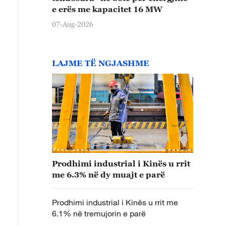
e erës me kapacitet 16 MW
07-Aug-2026
LAJME TË NGJASHME
Prodhimi industrial i Kinës u rrit
me 6.3% në dy muajt e parë
Prodhimi industrial i Kinës u rrit me
6.1% në tremujorin e parë