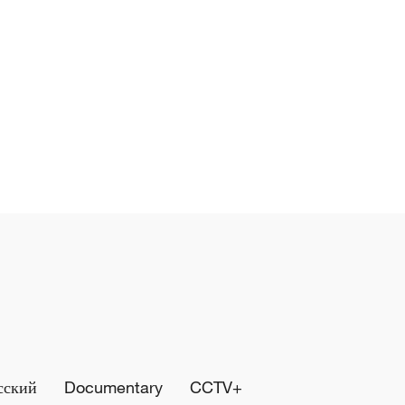
сский
Documentary
CCTV+