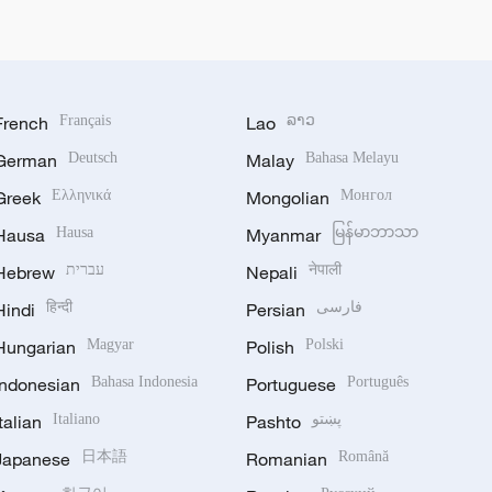
French
Français
Lao
ລາວ
German
Deutsch
Malay
Bahasa Melayu
Greek
Ελληνικά
Mongolian
Монгол
Hausa
Hausa
Myanmar
မြန်မာဘာသာ
Hebrew
עברית
Nepali
नेपाली
Hindi
हिन्दी
Persian
فارسی
Hungarian
Magyar
Polish
Polski
Indonesian
Bahasa Indonesia
Portuguese
Português
Italian
Italiano
Pashto
پښتو
Japanese
日本語
Romanian
Română