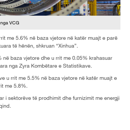
 nga VCG
 rrit me 5.6% në baza vjetore në katër muajt e parë
ikuara të hënën, shkruan “Xinhua”.
.1% në baza vjetore dhe u rrit me 0.05% krahasuar
uara nga Zyra Kombëtare e Statistikave.
ave u rrit me 5.5% në baza vjetore në katër muajt e
rrit me 5.8%.
r i sektorëve të prodhimit dhe furnizimit me energji
qind.