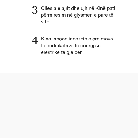
3
Cilësia e ajrit dhe ujit në Kinë pati
përmirësim në gjysmën e parë të
vitit
4
Kina lançon indeksin e çmimeve
të certifikatave të energjisë
elektrike të gjelbër