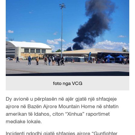
foto nga VCG
Dy avionë u përplasën në ajër gjatë një shfaqjeje
ajrore në Bazën Ajrore Mountain Home në shtetin
amerikan të Idahos, citon “Xinhua” raportimet
mediake lokale.
Incidenti ndodhi gjatë shfaqjes ajrore “Gunfighter