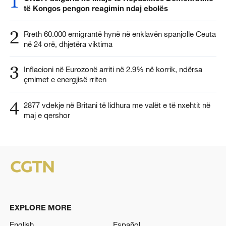
1
të Kongos pengon reagimin ndaj ebolës
2
Rreth 60.000 emigrantë hynë në enklavën spanjolle Ceuta
në 24 orë, dhjetëra viktima
3
Inflacioni në Eurozonë arriti në 2.9% në korrik, ndërsa
çmimet e energjisë rriten
4
2877 vdekje në Britani të lidhura me valët e të nxehtit në
maj e qershor
EXPLORE MORE
English
Español