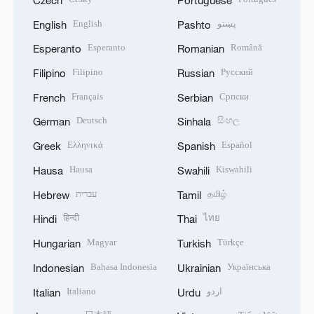
English
پښتو
English
Pashto
Esperanto
Română
Esperanto
Romanian
Filipino
Русский
Filipino
Russian
Français
Српски
French
Serbian
Deutsch
සිංහල
German
Sinhala
Ελληνικά
Español
Greek
Spanish
Hausa
Kiswahili
Hausa
Swahili
עברית
தமிழ்
Hebrew
Tamil
हिन्दी
ไทย
Hindi
Thai
Magyar
Türkçe
Hungarian
Turkish
Bahasa Indonesia
Українська
Indonesian
Ukrainian
Italiano
اردو
Italian
Urdu