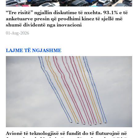
“Tre risitë” ngjallin diskutime të nxehta. 93.1% e të
anketuarve presin që prodhimi kinez të sjellë më
shumë dividentë nga inovacioni
01-Aug-2026
LAJME TË NGJASHME
Avionë të teknologjisë së fundit do të fluturojnë në