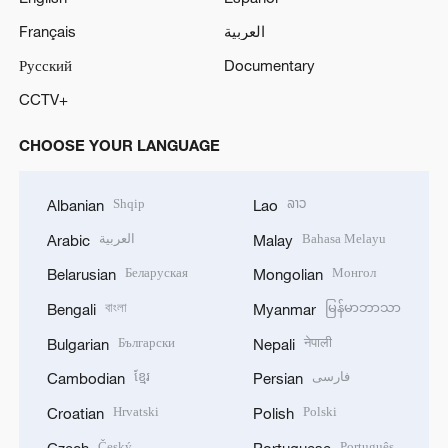
Français
العربية
Русский
Documentary
CCTV+
CHOOSE YOUR LANGUAGE
Shqip
ລາວ
Albanian
Lao
العربية
Bahasa Melayu
Arabic
Malay
Беларуская
Монгол
Belarusian
Mongolian
বাংলা
မြန်မာဘာသာ
Bengali
Myanmar
Български
नेपाली
Bulgarian
Nepali
ខ្មែរ
فارسی
Cambodian
Persian
Hrvatski
Polski
Croatian
Polish
Český
Português
Czech
Portuguese