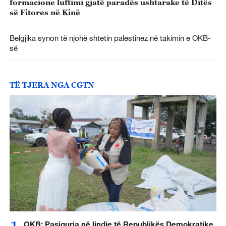
formacione luftimi gjatë paradës ushtarake të Ditës
së Fitores në Kinë
Belgjika synon të njohë shtetin palestinez në takimin e OKB-
së
TË TJERA NGA CGTN
OKB: Pasiguria në lindje të Republikës Demokratike