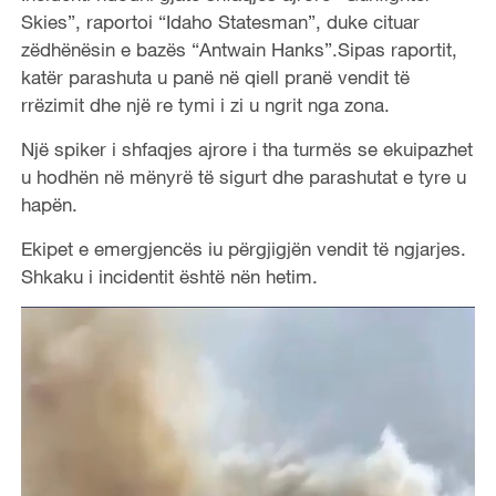
Skies”, raportoi “Idaho Statesman”, duke cituar
zëdhënësin e bazës “Antwain Hanks”.Sipas raportit,
katër parashuta u panë në qiell pranë vendit të
rrëzimit dhe një re tymi i zi u ngrit nga zona.
Një spiker i shfaqjes ajrore i tha turmës se ekuipazhet
u hodhën në mënyrë të sigurt dhe parashutat e tyre u
hapën.
Ekipet e emergjencës iu përgjigjën vendit të ngjarjes.
Shkaku i incidentit është nën hetim.