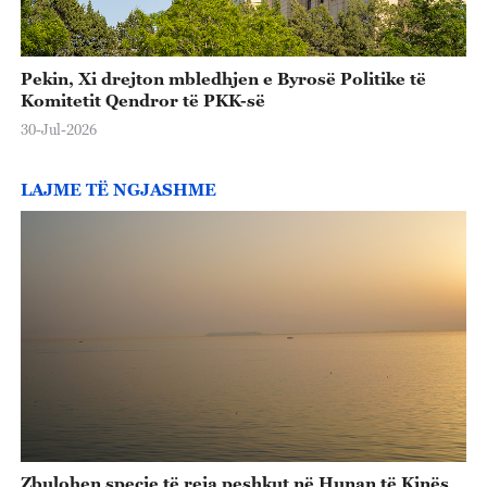
Pekin, Xi drejton mbledhjen e Byrosë Politike të
Komitetit Qendror të PKK-së
30-Jul-2026
LAJME TË NGJASHME
Zbulohen specie të reja peshkut në Hunan të Kinës