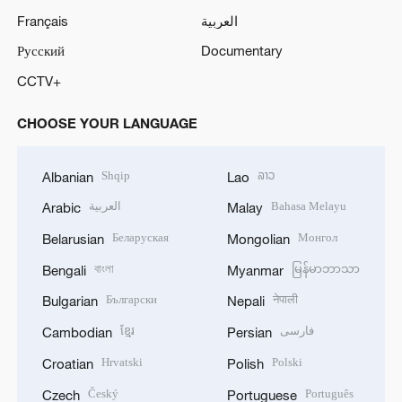
Français
العربية
Русский
Documentary
CCTV+
CHOOSE YOUR LANGUAGE
Shqip
ລາວ
Albanian
Lao
العربية
Bahasa Melayu
Arabic
Malay
Беларуская
Монгол
Belarusian
Mongolian
বাংলা
မြန်မာဘာသာ
Bengali
Myanmar
Български
नेपाली
Bulgarian
Nepali
ខ្មែរ
فارسی
Cambodian
Persian
Hrvatski
Polski
Croatian
Polish
Český
Português
Czech
Portuguese