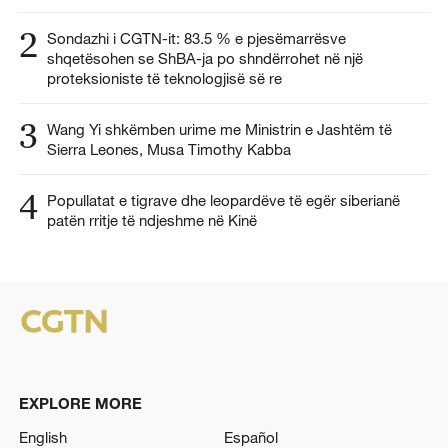
2
Sondazhi i CGTN-it: 83.5 % e pjesëmarrësve
shqetësohen se ShBA-ja po shndërrohet në një
proteksioniste të teknologjisë së re
3
Wang Yi shkëmben urime me Ministrin e Jashtëm të
Sierra Leones, Musa Timothy Kabba
4
Popullatat e tigrave dhe leopardëve të egër siberianë
patën rritje të ndjeshme në Kinë
EXPLORE MORE
English
Español