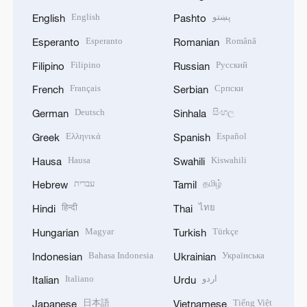
English
پښتو
English
Pashto
Esperanto
Română
Esperanto
Romanian
Filipino
Русский
Filipino
Russian
Français
Српски
French
Serbian
Deutsch
සිංහල
German
Sinhala
Ελληνικά
Español
Greek
Spanish
Hausa
Kiswahili
Hausa
Swahili
עברית
தமிழ்
Hebrew
Tamil
हिन्दी
ไทย
Hindi
Thai
Magyar
Türkçe
Hungarian
Turkish
Bahasa Indonesia
Українська
Indonesian
Ukrainian
Italiano
اردو
Italian
Urdu
日本語
Tiếng Việt
Japanese
Vietnamese