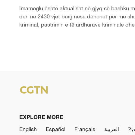
Imamoglu është aktualisht në gjyq së bashku 
deri në 2430 vjet burg nëse dënohet për më shum
kriminal, pastrimin e të ardhurave kriminale dhe
EXPLORE MORE
English
Español
Français
العربية
Ру