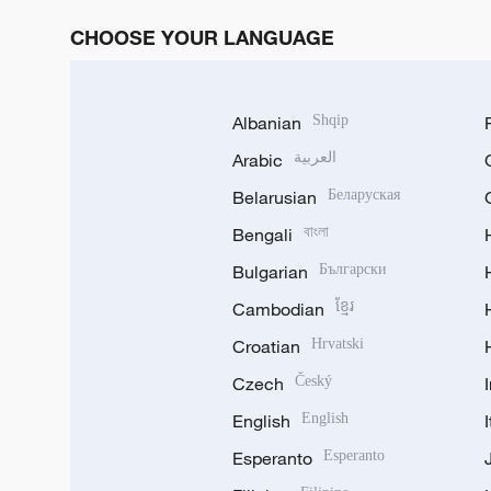
CHOOSE YOUR LANGUAGE
Albanian
Shqip
Arabic
العربية
Belarusian
Беларуская
Bengali
বাংলা
Bulgarian
Български
Cambodian
ខ្មែរ
Croatian
Hrvatski
Czech
Český
English
English
Esperanto
Esperanto