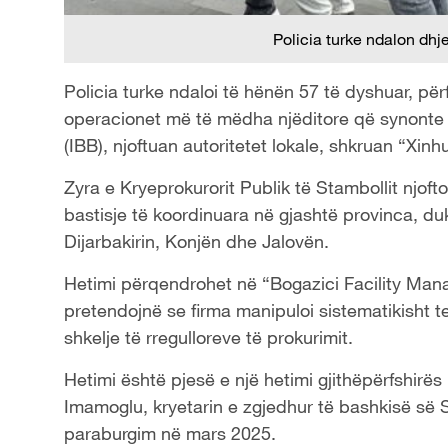
Policia turke ndalon dhj
Policia turke ndaloi të hënën 57 të dyshuar, përf
operacionet më të mëdha njëditore që synonte 
(IBB), njoftuan autoritetet lokale, shkruan “Xinh
Zyra e Kryeprokurorit Publik të Stambollit njofto
bastisje të koordinuara në gjashtë provinca, d
Dijarbakirin, Konjën dhe Jalovën.
Hetimi përqendrohet në “Bogazici Facility Man
pretendojnë se firma manipuloi sistematikisht t
shkelje të rregulloreve të prokurimit.
Hetimi është pjesë e një hetimi gjithëpërfshirë
Imamoglu, kryetarin e zgjedhur të bashkisë së St
paraburgim në mars 2025.