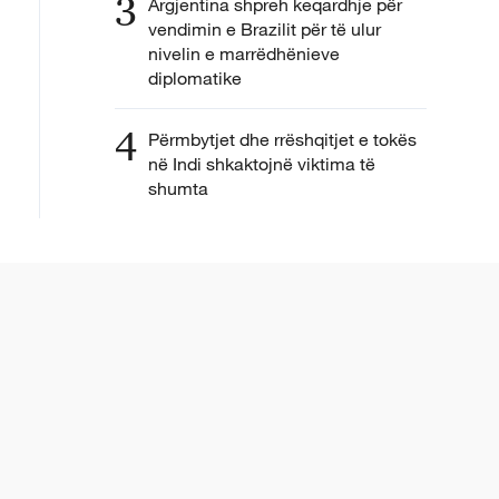
3
Argjentina shpreh keqardhje për
vendimin e Brazilit për të ulur
nivelin e marrëdhënieve
diplomatike
4
Përmbytjet dhe rrëshqitjet e tokës
në Indi shkaktojnë viktima të
shumta