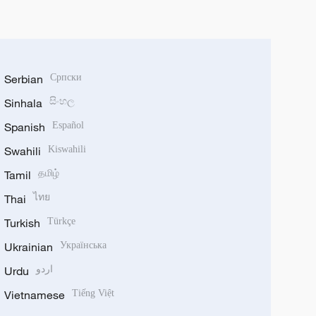
Serbian
Српски
Sinhala
සිංහල
Spanish
Español
Swahili
Kiswahili
Tamil
தமிழ்
Thai
ไทย
Turkish
Türkçe
Ukrainian
Українська
Urdu
اردو
Vietnamese
Tiếng Việt