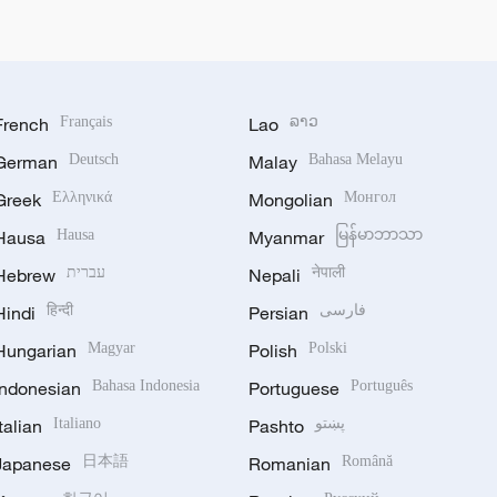
French
Français
Lao
ລາວ
German
Deutsch
Malay
Bahasa Melayu
Greek
Ελληνικά
Mongolian
Монгол
Hausa
Hausa
Myanmar
မြန်မာဘာသာ
Hebrew
עברית
Nepali
नेपाली
Hindi
हिन्दी
Persian
فارسی
Hungarian
Magyar
Polish
Polski
Indonesian
Bahasa Indonesia
Portuguese
Português
Italian
Italiano
Pashto
پښتو
Japanese
日本語
Romanian
Română