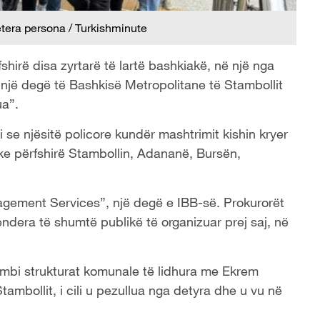
etera persona / Turkishminute
shirë disa zyrtarë të lartë bashkiakë, në një nga
një degë të Bashkisë Metropolitane të Stambollit
ua”.
i se njësitë policore kundër mashtrimit kishin kryer
uke përfshirë Stambollin, Adananë, Bursën,
agement Services”, një degë e IBB-së. Prokurorët
endera të shumtë publikë të organizuar prej saj, në
s mbi strukturat komunale të lidhura me Ekrem
ambollit, i cili u pezullua nga detyra dhe u vu në