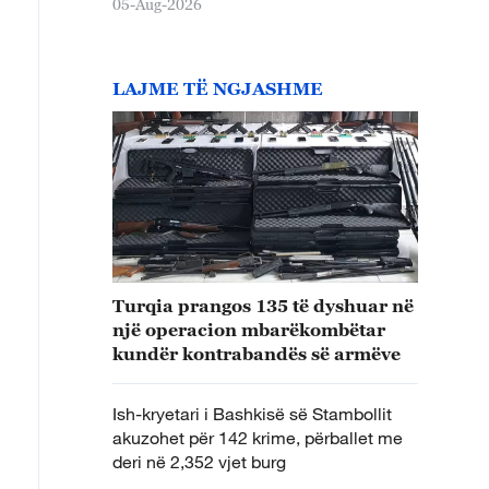
05-Aug-2026
LAJME TË NGJASHME
Turqia prangos 135 të dyshuar në
një operacion mbarëkombëtar
kundër kontrabandës së armëve
Ish-kryetari i Bashkisë së Stambollit
akuzohet për 142 krime, përballet me
deri në 2,352 vjet burg