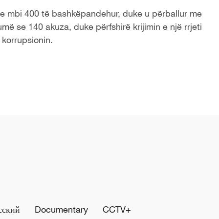
me mbi 400 të bashkëpandehur, duke u përballur me
ë se 140 akuza, duke përfshirë krijimin e një rrjeti
 korrupsionin.
сский
Documentary
CCTV+