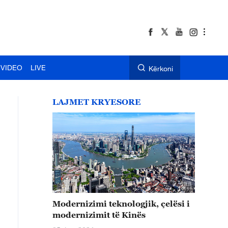
VIDEO
LIVE
Kërkoni
LAJMET KRYESORE
Modernizimi teknologjik, çelësi i
modernizimit të Kinës