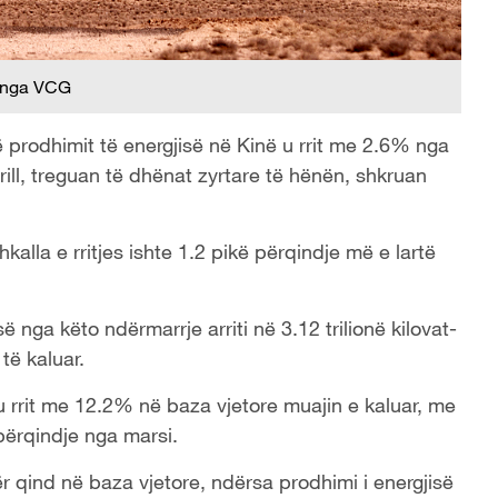
 nga VCG
ë prodhimit të energjisë në Kinë u rrit me 2.6% nga
rill, treguan të dhënat zyrtare të hënën, shkruan
alla e rritjes ishte 1.2 pikë përqindje më e lartë
së nga këto ndërmarrje arriti në 3.12 trilionë kilovat-
të kaluar.
 u rrit me 12.2% në baza vjetore muajin e kaluar, me
përqindje nga marsi.
ër qind në baza vjetore, ndërsa prodhimi i energjisë