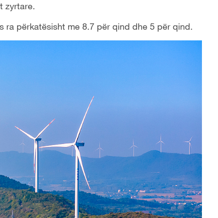
t zyrtare.
s ra përkatësisht me 8.7 për qind dhe 5 për qind.