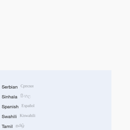
Serbian
Српски
Sinhala
සිංහල
Spanish
Español
Swahili
Kiswahili
Tamil
தமிழ்