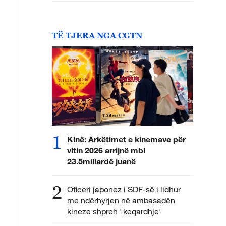
TË TJERA NGA CGTN
1
Kinë: Arkëtimet e kinemave për
vitin 2026 arrijnë mbi
23.5miliardë juanë
2
Oficeri japonez i SDF-së i lidhur
me ndërhyrjen në ambasadën
kineze shpreh "keqardhje"