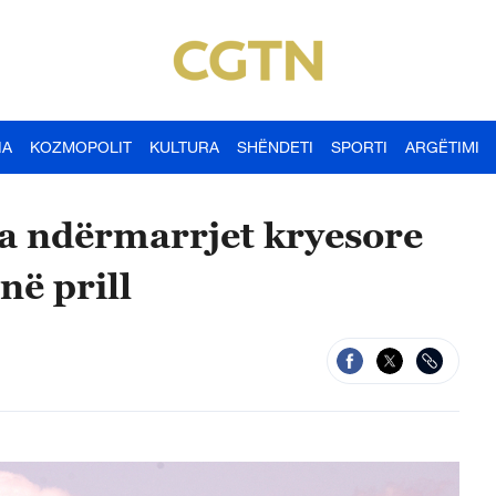
IA
KOZMOPOLIT
KULTURA
SHËNDETI
SPORTI
ARGËTIMI
ga ndërmarrjet kryesore
në prill