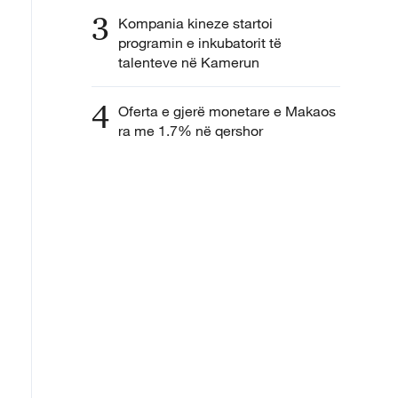
3
Kompania kineze startoi
programin e inkubatorit të
talenteve në Kamerun
4
Oferta e gjerë monetare e Makaos
ra me 1.7% në qershor