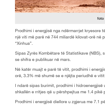
foto
Prodhimi i energjisë nga ndërmarrjet kryesore t
një viti më parë në 744 miliardë kilovat-orë në p
“Xinhua”.
Sipas Zyrës Kombëtare të Statistikave (NBS), shk
se shifra e publikuar në mars.
Në katër muajt e parë të vitit, prodhimi i energji
orë, 3.3% më shumë se e njëjta periudhë e vitit 
I ndarë sipas burimit, prodhimi i hidroenergjisë
shkallën e rritjes që u përshpejtua me 1.4 pikë 
Prodhimi i energjisë diellore u zgjerua me 7.1 p