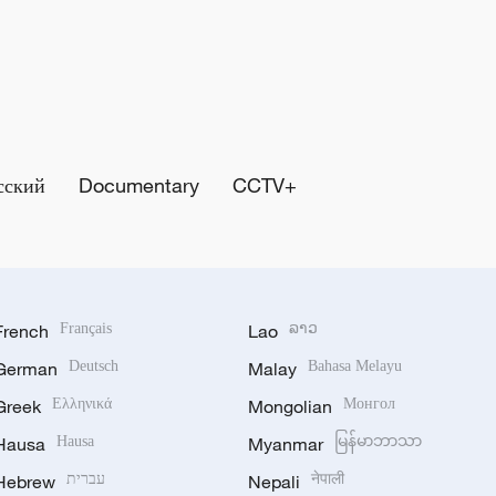
сский
Documentary
CCTV+
French
Français
Lao
ລາວ
German
Deutsch
Malay
Bahasa Melayu
Greek
Ελληνικά
Mongolian
Монгол
Hausa
Hausa
Myanmar
မြန်မာဘာသာ
Hebrew
עברית
Nepali
नेपाली