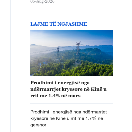
05-Aug-2026
LAJME TË NGJASHME
Prodhimi i energjisë nga
ndërmarrjet kryesore në Kinë u
rrit me 1.4% në mars
Prodhimi i energjisë nga ndërmarrjet
kryesore në Kinë u rrit me 1.7% në
qershor