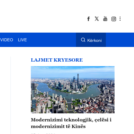
VIDEO
LIVE
Kërkoni
LAJMET KRYESORE
Modernizimi teknologjik, çelësi i
modernizimit të Kinës