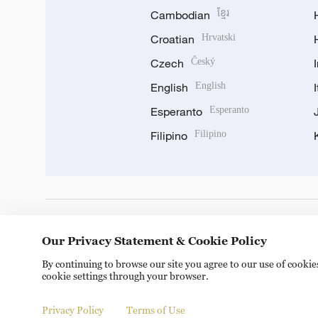
Cambodian
ខ្មែរ
Croatian
Hrvatski
Czech
Český
English
English
Esperanto
Esperanto
Filipino
Filipino
DOWNLOAD OUR APP
Our Privacy Statement & Cookie Policy
By continuing to browse our site you agree to our use of cooki
cookie settings through your browser.
Privacy Policy
Terms of Use
Copyright © 2024 CGTN.
京ICP备20000184号
京公网安