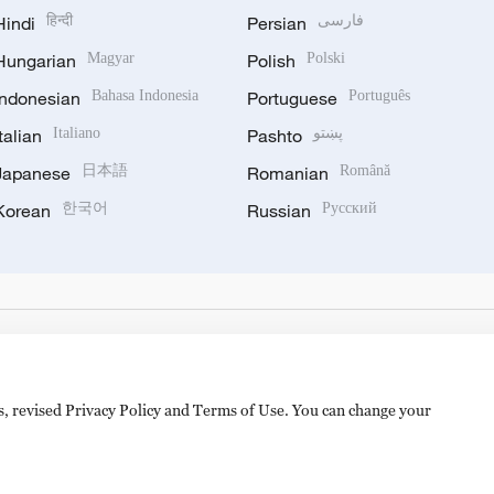
Hindi
हिन्दी
Persian
فارسی
Hungarian
Magyar
Polish
Polski
Indonesian
Bahasa Indonesia
Portuguese
Português
Italian
Italiano
Pashto
پښتو
Japanese
日本語
Romanian
Română
Korean
한국어
Russian
Русский
es, revised Privacy Policy and Terms of Use. You can change your
备 11010502050052号
Disinformation report hotline: 010-8506146