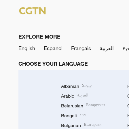
EXPLORE MORE
English
Español
Français
العربية
Ру
CHOOSE YOUR LANGUAGE
Albanian
Shqip
Arabic
العربية
Belarusian
Беларуская
Bengali
বাংলা
Bulgarian
Български