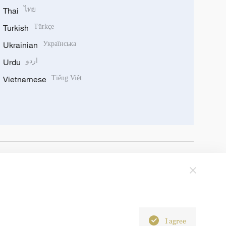
Thai
ไทย
Turkish
Türkçe
Ukrainian
Українська
Urdu
اردو
Vietnamese
Tiếng Việt
I agree
6