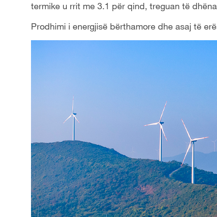
termike u rrit me 3.1 për qind, treguan të dhëna
Prodhimi i energjisë bërthamore dhe asaj të erë