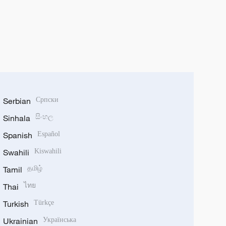
Serbian
Српски
Sinhala
සිංහල
Spanish
Español
Swahili
Kiswahili
Tamil
தமிழ்
Thai
ไทย
Turkish
Türkçe
Ukrainian
Українська