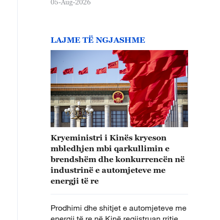
05-Aug-2026
LAJME TË NGJASHME
Kryeministri i Kinës kryeson
mbledhjen mbi qarkullimin e
brendshëm dhe konkurrencën në
industrinë e automjeteve me
energji të re
Prodhimi dhe shitjet e automjeteve me
energji të re në Kinë regjistruan rritje