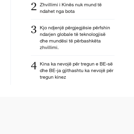
2
Zhvillimi i Kinës nuk mund të
ndahet nga bota
3
Kjo ndjenjë përgjegjësie përfshin
ndarjen globale të teknologjisë
dhe mundësi të përbashkëta
zhvillimi.
4
Kina ka nevojë për tregun e BE-së
dhe BE-ja gjithashtu ka nevojë për
tregun kinez