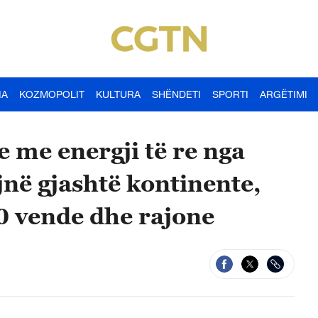
IA
KOZMOPOLIT
KULTURA
SHËNDETI
SPORTI
ARGËTIMI
 me energji të re nga
jnë gjashtë kontinente,
0 vende dhe rajone