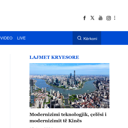
VIDEO
LIVE
Kërkoni
LAJMET KRYESORE
Modernizimi teknologjik, çelësi i
modernizimit të Kinës