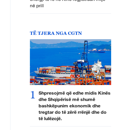
në prill
TË TJERA NGA CGTN
1
Shpresojmë që edhe midis Kinës
dhe Shqipërisë më shumë
bashkëpunim ekonomik dhe
tregtar do të zërë rrënjë dhe do
të lulëzojë.