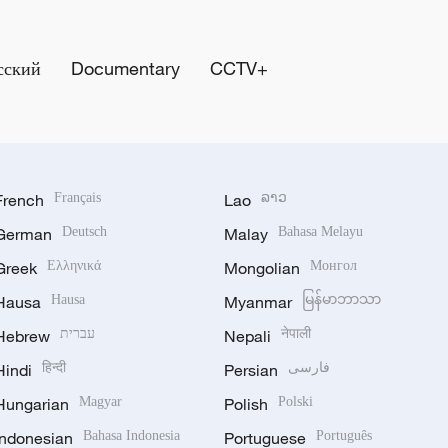
сский
Documentary
CCTV+
French
Français
Lao
ລາວ
German
Deutsch
Malay
Bahasa Melayu
Greek
Ελληνικά
Mongolian
Монгол
Hausa
Hausa
Myanmar
မြန်မာဘာသာ
Hebrew
עברית
Nepali
नेपाली
Hindi
हिन्दी
Persian
فارسی
Hungarian
Magyar
Polish
Polski
Indonesian
Bahasa Indonesia
Portuguese
Português