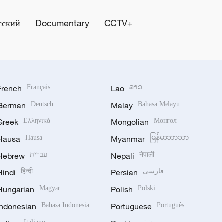
сский
Documentary
CCTV+
French
Français
Lao
ລາວ
German
Deutsch
Malay
Bahasa Melayu
Greek
Ελληνικά
Mongolian
Монгол
Hausa
Hausa
Myanmar
မြန်မာဘာသာ
Hebrew
עברית
Nepali
नेपाली
Hindi
हिन्दी
Persian
فارسی
Hungarian
Magyar
Polish
Polski
Indonesian
Bahasa Indonesia
Portuguese
Português
Italiano
پښتو