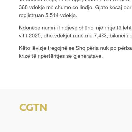
368 vdekje më shumë se lindje. Gjatë kësaj per
regjistruan 5.514 vdekje.
Ndonëse numri i lindjeve shënoi një rritje të le
vitit 2025, dhe vdekjet ranë me 7,4%, bilanci i
Këto lëvizje tregojnë se Shqipëria nuk po përba
krizë të ripërtëritjes së gjeneratave.