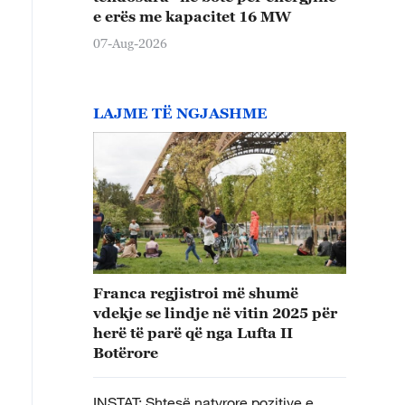
e erës me kapacitet 16 MW
07-Aug-2026
LAJME TË NGJASHME
Franca regjistroi më shumë
vdekje se lindje në vitin 2025 për
herë të parë që nga Lufta II
Botërore
INSTAT: Shtesë natyrore pozitive e