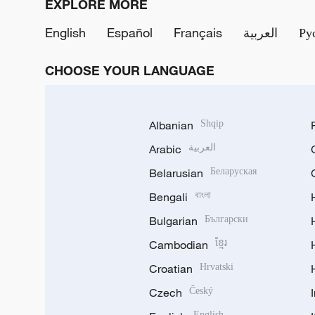
EXPLORE MORE
English
Español
Français
العربية
Ру
CHOOSE YOUR LANGUAGE
Albanian
Shqip
Arabic
العربية
Belarusian
Беларуская
Bengali
বাংলা
Bulgarian
Български
Cambodian
ខ្មែរ
Croatian
Hrvatski
Czech
Český
English