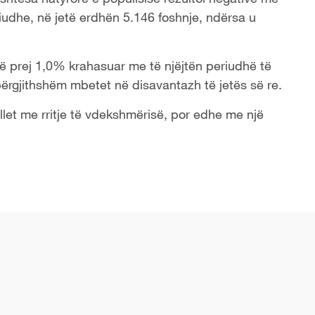
iudhe, në jetë erdhën 5.146 foshnje, ndërsa u
htë prej 1,0% krahasuar me të njëjtën periudhë të
 përgjithshëm mbetet në disavantazh të jetës së re.
llet me rritje të vdekshmërisë, por edhe me një