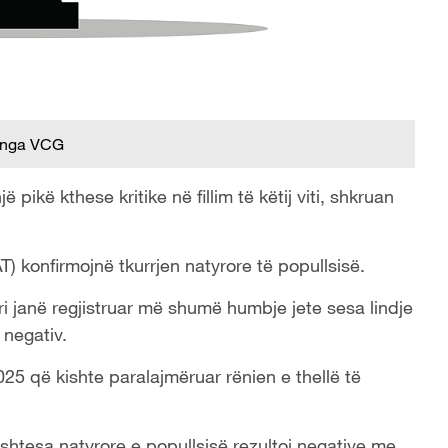
 nga VCG
ikë kthese kritike në fillim të këtij viti, shkruan
TAT) konfirmojnë tkurrjen natyrore të popullsisë.
ëri janë regjistruar më shumë humbje jete sesa lindje
 negativ.
 2025 që kishte paralajmëruar rënien e thellë të
shtesa natyrore e popullsisë rezultoi negative me