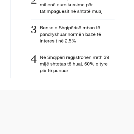
milionë euro kursime për
tatimpaguesit në shtatë muaj
3
Banka e Shqipërisë mban të
pandryshuar normën bazë të
interesit në 2.5%
4
Në Shqipëri regjistrohen rreth 39
mijë shtetas të huaj, 60% e tyre
për të punuar