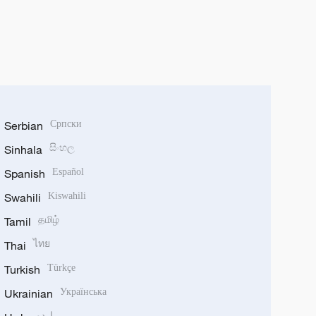
Serbian
Српски
Sinhala
සිංහල
Spanish
Español
Swahili
Kiswahili
Tamil
தமிழ்
Thai
ไทย
Turkish
Türkçe
Ukrainian
Українська
اردو