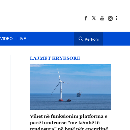
VIDEO
LIVE
Kërkoni
LAJMET KRYESORE
Vihet në funksionim platforma e
parë lundruese "me këmbë të
tendosura" në botë për energjinë