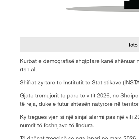
foto
Kurbat e demografisë shqiptare kanë shënuar një p
rtsh.al.
Shifrat zyrtare të Institutit të Statistikave (INS
Gjatë tremujorit të parë të vitit 2026, në Shqip
të reja, duke e futur shtesën natyrore në territor
Ky tregues vjen si një sinjal alarmi pas një viti
numrit të foshnjave të lindura.
Të dhënat tregojnë se nga janari në mars 2026, 