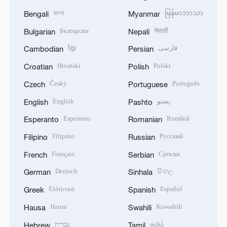
বাংলা
မြန်မာဘာသာ
Bengali
Myanmar
Български
नेपाली
Bulgarian
Nepali
ខ្មែរ
فارسی
Cambodian
Persian
Hrvatski
Polski
Croatian
Polish
Český
Português
Czech
Portuguese
English
پښتو
English
Pashto
Esperanto
Română
Esperanto
Romanian
Filipino
Русский
Filipino
Russian
Français
Српски
French
Serbian
Deutsch
සිංහල
German
Sinhala
Ελληνικά
Español
Greek
Spanish
Hausa
Kiswahili
Hausa
Swahili
עברית
தமிழ்
Hebrew
Tamil