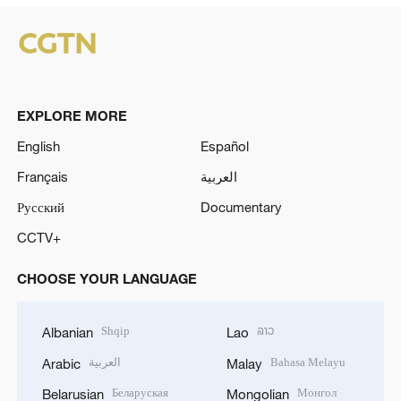
EXPLORE MORE
English
Español
Français
العربية
Русский
Documentary
CCTV+
CHOOSE YOUR LANGUAGE
Shqip
ລາວ
Albanian
Lao
العربية
Bahasa Melayu
Arabic
Malay
Беларуская
Монгол
Belarusian
Mongolian