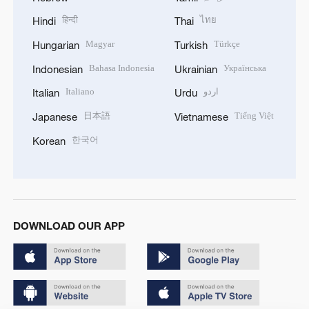
हिन्दी
ไทย
Hindi
Thai
Magyar
Türkçe
Hungarian
Turkish
Bahasa Indonesia
Українська
Indonesian
Ukrainian
Italiano
اردو
Italian
Urdu
日本語
Tiếng Việt
Japanese
Vietnamese
한국어
Korean
DOWNLOAD OUR APP