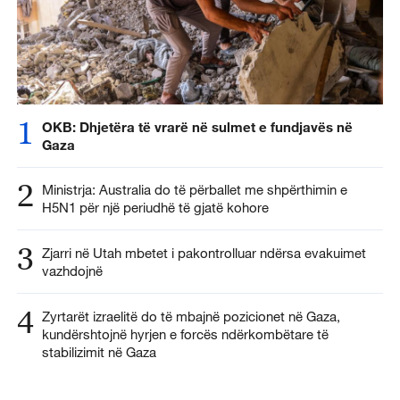
1
OKB: Dhjetëra të vrarë në sulmet e fundjavës në
Gaza
2
Ministrja: Australia do të përballet me shpërthimin e
H5N1 për një periudhë të gjatë kohore
3
Zjarri në Utah mbetet i pakontrolluar ndërsa evakuimet
vazhdojnë
4
Zyrtarët izraelitë do të mbajnë pozicionet në Gaza,
kundërshtojnë hyrjen e forcës ndërkombëtare të
stabilizimit në Gaza