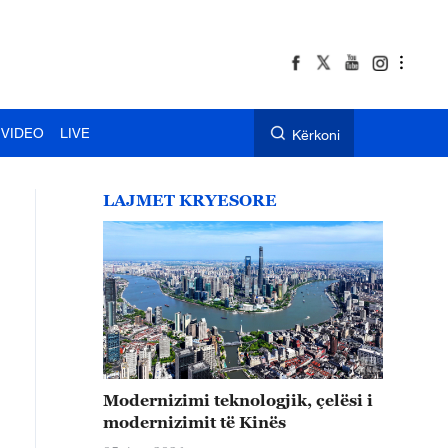
VIDEO
LIVE
Kërkoni
LAJMET KRYESORE
Modernizimi teknologjik, çelësi i
modernizimit të Kinës