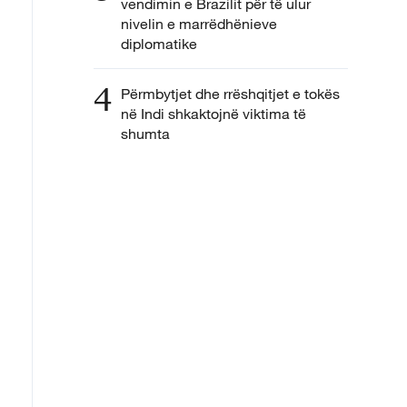
vendimin e Brazilit për të ulur
nivelin e marrëdhënieve
diplomatike
4
Përmbytjet dhe rrëshqitjet e tokës
në Indi shkaktojnë viktima të
shumta