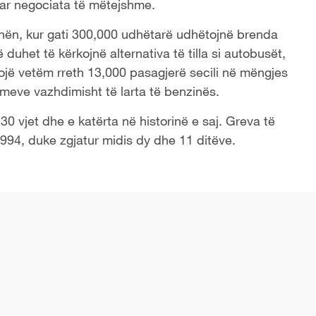
uar negociata të mëtejshme.
hënën, kur gati 300,000 udhëtarë udhëtojnë brenda
 duhet të kërkojnë alternativa të tilla si autobusët,
jë vetëm rreth 13,000 pasagjerë secili në mëngjes
meve vazhdimisht të larta të benzinës.
 vjet dhe e katërta në historinë e saj. Greva të
94, duke zgjatur midis dy dhe 11 ditëve.