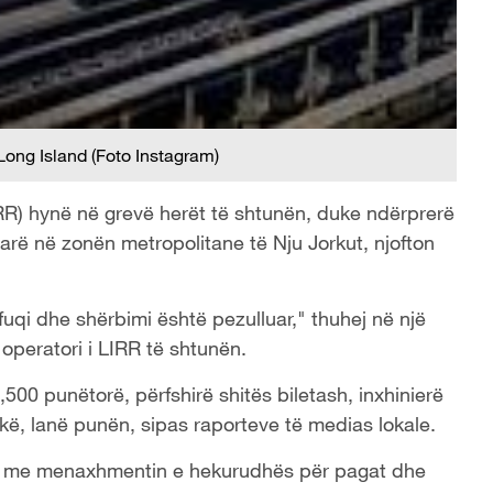
ong Island (Foto Instagram)
RR) hynë në grevë herët të shtunën, duke ndërprerë
arë në zonën metropolitane të Nju Jorkut, njofton
uqi dhe shërbimi është pezulluar," thuhej në një
, operatori i LIRR të shtunën.
00 punëtorë, përfshirë shitës biletash, inxhinierë
ikë, lanë punën, sipas raporteve të medias lokale.
shje me menaxhmentin e hekurudhës për pagat dhe