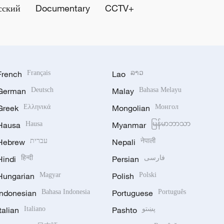
сский
Documentary
CCTV+
French
Français
Lao
ລາວ
German
Deutsch
Malay
Bahasa Melayu
Greek
Ελληνικά
Mongolian
Монгол
Hausa
Hausa
Myanmar
မြန်မာဘာသာ
Hebrew
עברית
Nepali
नेपाली
Hindi
हिन्दी
Persian
فارسی
Hungarian
Magyar
Polish
Polski
Indonesian
Bahasa Indonesia
Portuguese
Português
Italian
Italiano
Pashto
پښتو