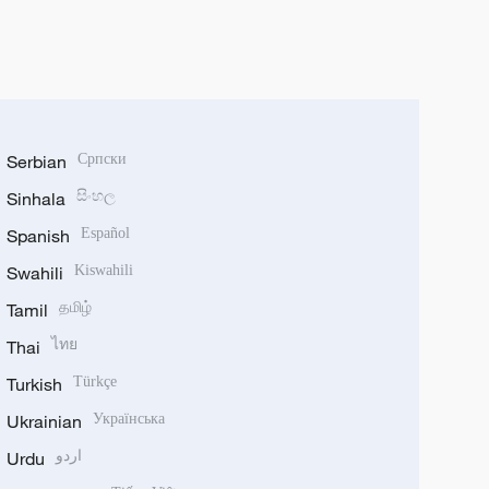
Serbian
Српски
Sinhala
සිංහල
Spanish
Español
Swahili
Kiswahili
Tamil
தமிழ்
Thai
ไทย
Turkish
Türkçe
Ukrainian
Українська
Urdu
اردو