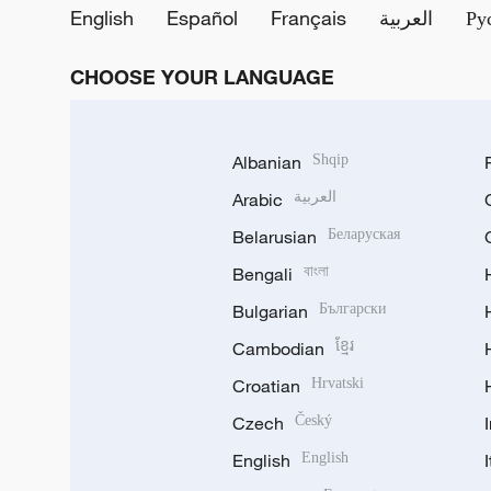
English
Español
Français
العربية
Ру
CHOOSE YOUR LANGUAGE
Albanian
Shqip
Arabic
العربية
Belarusian
Беларуская
Bengali
বাংলা
Bulgarian
Български
Cambodian
ខ្មែរ
Croatian
Hrvatski
Czech
Český
English
English