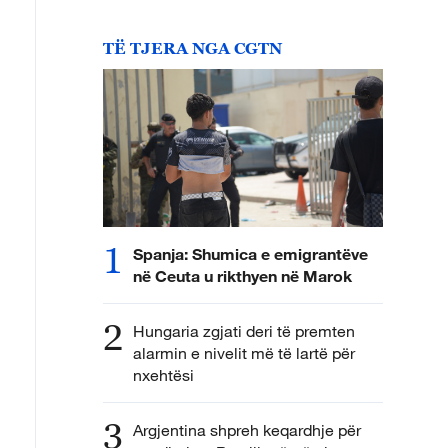
TË TJERA NGA CGTN
1
Spanja: Shumica e emigrantëve
në Ceuta u rikthyen në Marok
2
Hungaria zgjati deri të premten
alarmin e nivelit më të lartë për
nxehtësi
3
Argjentina shpreh keqardhje për