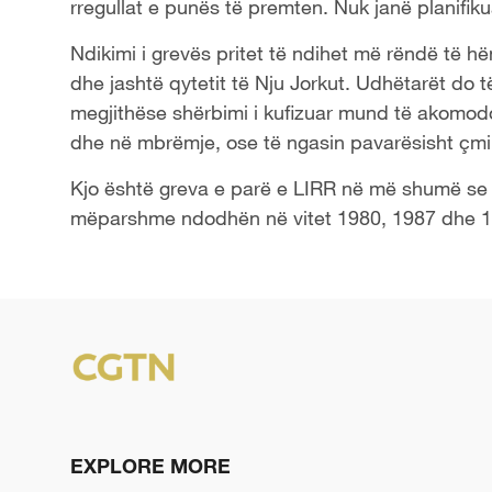
rregullat e punës të premten. Nuk janë planifik
Ndikimi i grevës pritet të ndihet më rëndë të 
dhe jashtë qytetit të Nju Jorkut. Udhëtarët do të
megjithëse shërbimi i kufizuar mund të akomodo
dhe në mbrëmje, ose të ngasin pavarësisht çmi
Kjo është greva e parë e LIRR në më shumë se 30
mëparshme ndodhën në vitet 1980, 1987 dhe 19
EXPLORE MORE