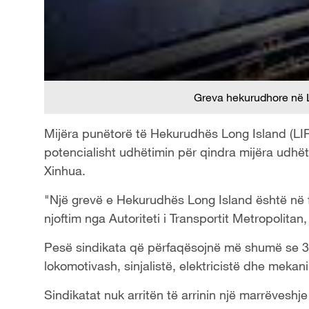
Greva hekurudhore në L
Mijëra punëtorë të Hekurudhës Long Island (LI
potencialisht udhëtimin për qindra mijëra udhët
Xinhua.
"Një grevë e Hekurudhës Long Island është në f
njoftim nga Autoriteti i Transportit Metropolitan
Pesë sindikata që përfaqësojnë më shumë se 3,5
lokomotivash, sinjalistë, elektricistë dhe mekan
Sindikatat nuk arritën të arrinin një marrëve