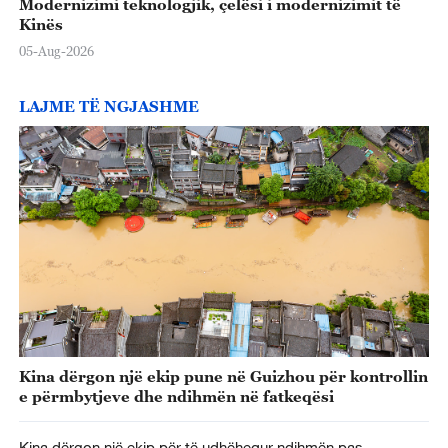
Modernizimi teknologjik, çelësi i modernizimit të
Kinës
05-Aug-2026
LAJME TË NGJASHME
Kina dërgon një ekip pune në Guizhou për kontrollin
e përmbytjeve dhe ndihmën në fatkeqësi
Kina dërgon një ekip për të udhëhequr ndihmën pas