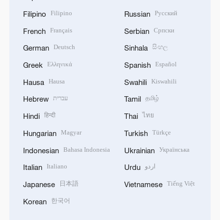
Filipino
Русский
Filipino
Russian
Français
Српски
French
Serbian
Deutsch
සිංහල
German
Sinhala
Ελληνικά
Español
Greek
Spanish
Hausa
Kiswahili
Hausa
Swahili
עברית
தமிழ்
Hebrew
Tamil
हिन्दी
ไทย
Hindi
Thai
Magyar
Türkçe
Hungarian
Turkish
Bahasa Indonesia
Українська
Indonesian
Ukrainian
Italiano
اردو
Italian
Urdu
日本語
Tiếng Việt
Japanese
Vietnamese
한국어
Korean