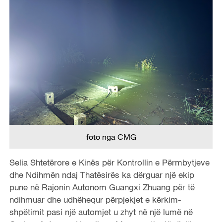
foto nga CMG
Selia Shtetërore e Kinës për Kontrollin e Përmbytjeve
dhe Ndihmën ndaj Thatësirës ka dërguar një ekip
pune në Rajonin Autonom Guangxi Zhuang për të
ndihmuar dhe udhëhequr përpjekjet e kërkim-
shpëtimit pasi një automjet u zhyt në një lumë në