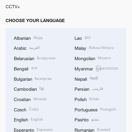
CCTV+
CHOOSE YOUR LANGUAGE
Shqip
ລາວ
Albanian
Lao
العربية
Bahasa Melayu
Arabic
Malay
Беларуская
Монгол
Belarusian
Mongolian
বাংলা
မြန်မာဘာသာ
Bengali
Myanmar
Български
नेपाली
Bulgarian
Nepali
ខ្មែរ
فارسی
Cambodian
Persian
Hrvatski
Polski
Croatian
Polish
Český
Português
Czech
Portuguese
English
پښتو
English
Pashto
Esperanto
Română
Esperanto
Romanian