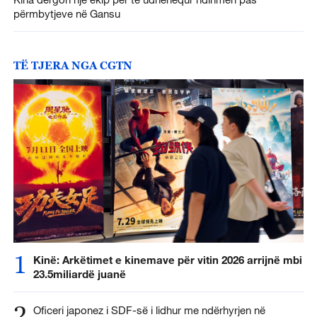
përmbytjeve në Gansu
TË TJERA NGA CGTN
1
Kinë: Arkëtimet e kinemave për vitin 2026 arrijnë mbi
23.5miliardë juanë
2
Oficeri japonez i SDF-së i lidhur me ndërhyrjen në