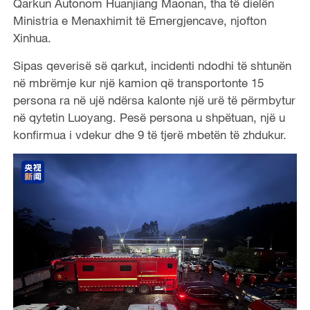
Qarkun Autonom Huanjiang Maonan, tha të dielën
Ministria e Menaxhimit të Emergjencave, njofton
Xinhua.
Sipas qeverisë së qarkut, incidenti ndodhi të shtunën
në mbrëmje kur një kamion që transportonte 15
persona ra në ujë ndërsa kalonte një urë të përmbytur
në qytetin Luoyang. Pesë persona u shpëtuan, një u
konfirmua i vdekur dhe 9 të tjerë mbetën të zhdukur.