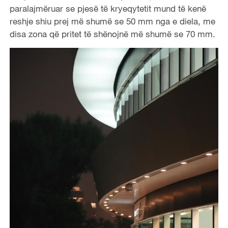
paralajmëruar se pjesë të kryeqytetit mund të kenë
reshje shiu prej më shumë se 50 mm nga e diela, me
disa zona që pritet të shënojnë më shumë se 70 mm.