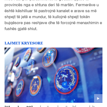
provincës nga e shtuna deri të martën. Fermerëve u
është këshilluar të pastrojnë kanalet e arave sa më
shpejt të jetë e mundur, të kullojnë shpejt tokën
bujqësore pas reshjeve dhe të forcojnë menaxhimin e
fushës gjatë shiut.
LAJMET KRYESORE