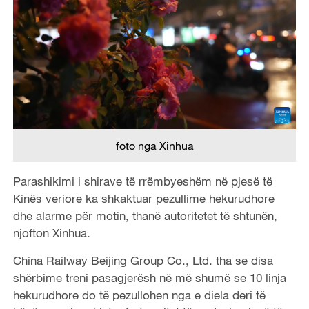
foto nga Xinhua
Parashikimi i shirave të rrëmbyeshëm në pjesë të
Kinës veriore ka shkaktuar pezullime hekurudhore
dhe alarme për motin, thanë autoritetet të shtunën,
njofton Xinhua.
China Railway Beijing Group Co., Ltd. tha se disa
shërbime treni pasagjerësh në më shumë se 10 linja
hekurudhore do të pezullohen nga e diela deri të