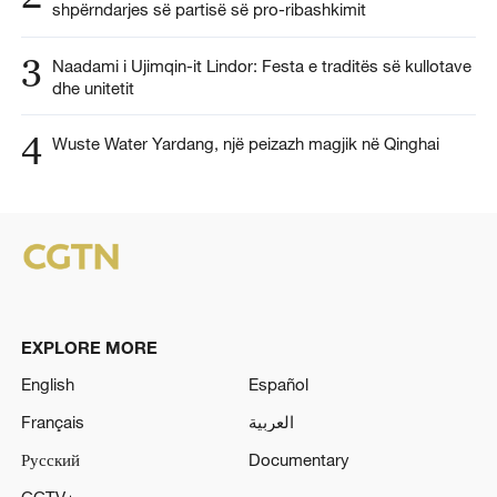
shpërndarjes së partisë së pro-ribashkimit
3
Naadami i Ujimqin-it Lindor: Festa e traditës së kullotave
dhe unitetit
4
Wuste Water Yardang, një peizazh magjik në Qinghai
EXPLORE MORE
English
Español
Français
العربية
Русский
Documentary
CCTV+