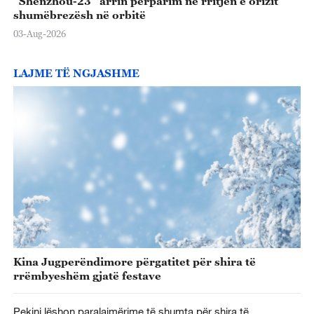
"Shenzhou-23" arrin përparim në rritjen e orizit
shumëbrezësh në orbitë
03-Aug-2026
LAJME TË NGJASHME
Kina Jugperëndimore përgatitet për shira të
rrëmbyeshëm gjatë festave
Pekini lëshon paralajmërime të shumta për shira të