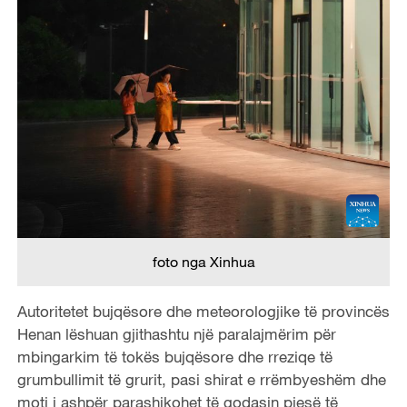
foto nga Xinhua
Autoritetet bujqësore dhe meteorologjike të provincës
Henan lëshuan gjithashtu një paralajmërim për
mbingarkim të tokës bujqësore dhe rreziqe të
grumbullimit të grurit, pasi shirat e rrëmbyeshëm dhe
moti i ashpër parashikohet të godasin pjesë të