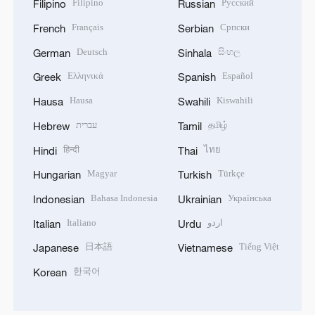
Filipino
Русский
Filipino
Russian
Français
Српски
French
Serbian
Deutsch
සිංහල
German
Sinhala
Ελληνικά
Español
Greek
Spanish
Hausa
Kiswahili
Hausa
Swahili
עברית
தமிழ்
Hebrew
Tamil
हिन्दी
ไทย
Hindi
Thai
Magyar
Türkçe
Hungarian
Turkish
Bahasa Indonesia
Українська
Indonesian
Ukrainian
Italiano
اردو
Italian
Urdu
日本語
Tiếng Việt
Japanese
Vietnamese
한국어
Korean