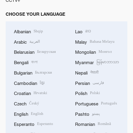
CHOOSE YOUR LANGUAGE
Shqip
ລາວ
Albanian
Lao
العربية
Bahasa Melayu
Arabic
Malay
Беларуская
Монгол
Belarusian
Mongolian
বাংলা
မြန်မာဘာသာ
Bengali
Myanmar
Български
नेपाली
Bulgarian
Nepali
ខ្មែរ
فارسی
Cambodian
Persian
Hrvatski
Polski
Croatian
Polish
Český
Português
Czech
Portuguese
English
پښتو
English
Pashto
Esperanto
Română
Esperanto
Romanian