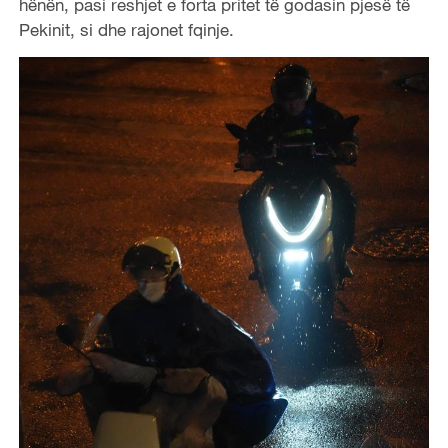
hënën, pasi reshjet e forta pritet të godasin pjesë të
Pekinit, si dhe rajonet fqinje.