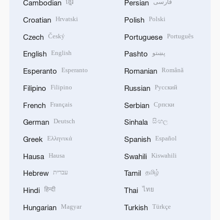
ខ្មែរ
فارسی
Cambodian
Persian
Hrvatski
Polski
Croatian
Polish
Český
Português
Czech
Portuguese
English
پښتو
English
Pashto
Esperanto
Română
Esperanto
Romanian
Filipino
Русский
Filipino
Russian
Français
Српски
French
Serbian
Deutsch
සිංහල
German
Sinhala
Ελληνικά
Español
Greek
Spanish
Hausa
Kiswahili
Hausa
Swahili
עברית
தமிழ்
Hebrew
Tamil
हिन्दी
ไทย
Hindi
Thai
Magyar
Türkçe
Hungarian
Turkish