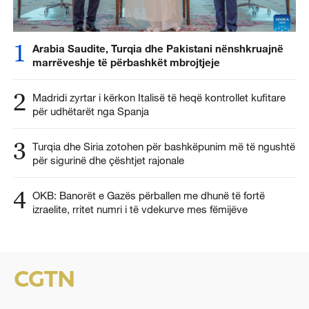
1
Arabia Saudite, Turqia dhe Pakistani nënshkruajnë
marrëveshje të përbashkët mbrojtjeje
2
Madridi zyrtar i kërkon Italisë të heqë kontrollet kufitare
për udhëtarët nga Spanja
3
Turqia dhe Siria zotohen për bashkëpunim më të ngushtë
për sigurinë dhe çështjet rajonale
4
OKB: Banorët e Gazës përballen me dhunë të fortë
izraelite, rritet numri i të vdekurve mes fëmijëve