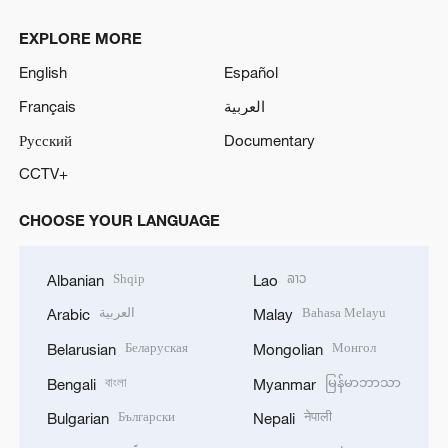
EXPLORE MORE
English
Español
Français
العربية
Русский
Documentary
CCTV+
CHOOSE YOUR LANGUAGE
Shqip
ລາວ
Albanian
Lao
العربية
Bahasa Melayu
Arabic
Malay
Беларуская
Монгол
Belarusian
Mongolian
বাংলা
မြန်မာဘာသာ
Bengali
Myanmar
Български
नेपाली
Bulgarian
Nepali