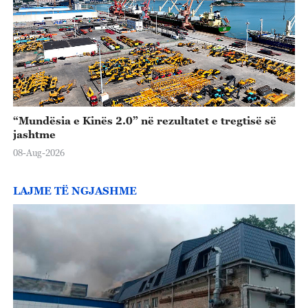
“Mundësia e Kinës 2.0” në rezultatet e tregtisë së
jashtme
08-Aug-2026
LAJME TË NGJASHME