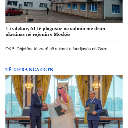
1 i vdekur, 61 të plagosur në sulmin me dron
ukrainas në rajonin e Moskës
OKB: Dhjetëra të vrarë në sulmet e fundjavës në Gaza
TË TJERA NGA CGTN