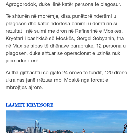
Agrogorodok, duke lënë katër persona të plagosur.
Të shtunën në mbrëmje, disa punëtorë ndërtimi u
plagosën dhe katër ndërtesa banimi u dëmtuan si
rezultat i një sulmi me dron në Rafinerinë e Moskës.
Kryetari i bashkisë së Moskës, Sergei Sobyanin, tha
në Max se sipas të dhënave paraprake, 12 persona u
plagosën, duke shtuar se operacionet e uzinës nuk
janë ndërprerë.
Ai tha gjithashtu se gjatë 24 orëve të fundit, 120 dronë
ukrainas janë rrëzuar mbi Moskë nga forcat e
mbrojtjes ajrore.
LAJMET KRYESORE