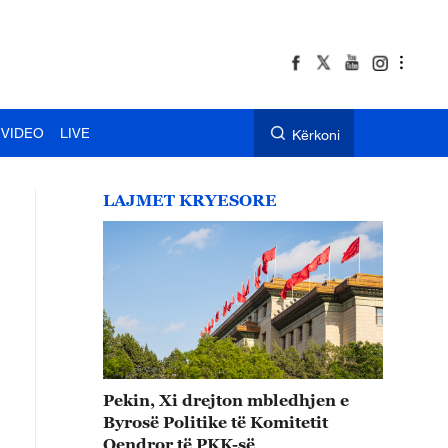
VIDEO
LIVE
Kërkoni
LAJMET KRYESORE
Pekin, Xi drejton mbledhjen e
Byrosë Politike të Komitetit
Qendror të PKK-së