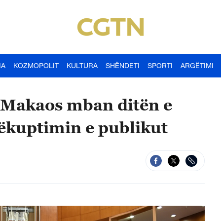
IA
KOZMOPOLIT
KULTURA
SHËNDETI
SPORTI
ARGËTIMI
ë Makaos mban ditën e
rëkuptimin e publikut