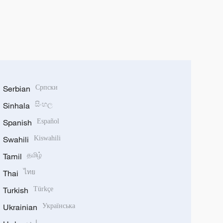
Serbian
Српски
Sinhala
සිංහල
Spanish
Español
Swahili
Kiswahili
Tamil
தமிழ்
Thai
ไทย
Turkish
Türkçe
Ukrainian
Українська
اردو