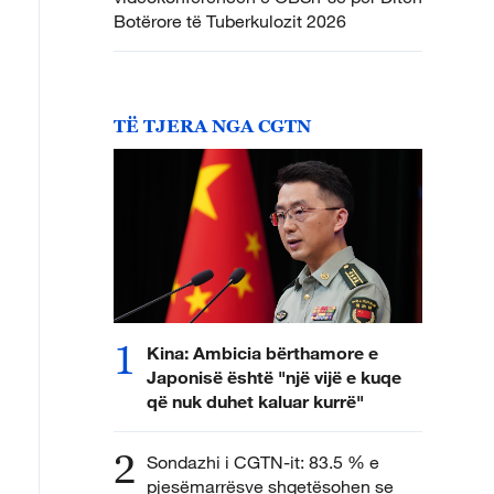
Botërore të Tuberkulozit 2026
TË TJERA NGA CGTN
1
Kina: Ambicia bërthamore e
Japonisë është "një vijë e kuqe
që nuk duhet kaluar kurrë"
2
Sondazhi i CGTN-it: 83.5 % e
pjesëmarrësve shqetësohen se