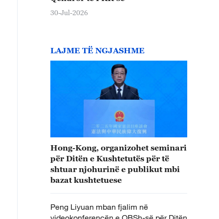
30-Jul-2026
LAJME TË NGJASHME
Hong-Kong, organizohet seminari
për Ditën e Kushtetutës për të
shtuar njohurinë e publikut mbi
bazat kushtetuese
Peng Liyuan mban fjalim në
videokonferencën e OBSh-së për Ditën