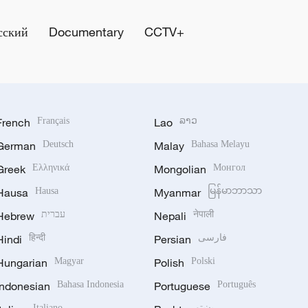
сский
Documentary
CCTV+
French
Français
Lao
ລາວ
German
Deutsch
Malay
Bahasa Melayu
Greek
Ελληνικά
Mongolian
Монгол
Hausa
Hausa
Myanmar
မြန်မာဘာသာ
Hebrew
עברית
Nepali
नेपाली
Hindi
हिन्दी
Persian
فارسی
Hungarian
Magyar
Polish
Polski
Indonesian
Bahasa Indonesia
Portuguese
Português
Italiano
پښتو