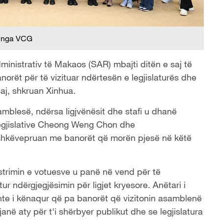
 nga VCG
inistrativ të Makaos (SAR) mbajti ditën e saj të
norët për të vizituar ndërtesën e legjislaturës dhe
aj, shkruan Xinhua.
mblesë, ndërsa ligjvënësit dhe stafi u dhanë
Legjislative Cheong Weng Chon dhe
shkëvepruan me banorët që morën pjesë në këtë
istrimin e votuesve u panë në vend për të
ur ndërgjegjësimin për ligjet kryesore. Anëtari i
hte i kënaqur që pa banorët që vizitonin asamblenë
anë aty për t'i shërbyer publikut dhe se legjislatura