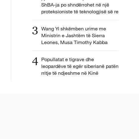
ShBA-ja po shndërrohet në një
proteksioniste të teknologjisë së re
3
Wang Yi shkëmben urime me
Ministrin e Jashtëm të Sierra
Leones, Musa Timothy Kabba
4
Popullatat e tigrave dhe
leopardëve të egër siberianë patën
rritje të ndjeshme në Kinë