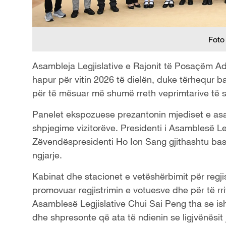
Foto
Asambleja Legjislative e Rajonit të Posaçëm Adm
hapur për vitin 2026 të dielën, duke tërhequr ba
për të mësuar më shumë rreth veprimtarive të s
Panelet ekspozuese prezantonin mjediset e asa
shpjegime vizitorëve. Presidenti i Asamblesë 
Zëvendëspresidenti Ho Ion Sang gjithashtu ba
ngjarje.
Kabinat dhe stacionet e vetëshërbimit për regj
promovuar regjistrimin e votuesve dhe për të rrit
Asamblesë Legjislative Chui Sai Peng tha se is
dhe shpresonte që ata të ndienin se ligjvënësit j