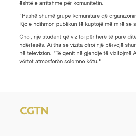
është e arritshme për komunitetin.
"Pashë shumë grupe komunitare që organizonin 
Kjo e ndihmon publikun të kuptojë më mirë se si
Choi, një student që vizitoi për herë të parë ditë
ndërtesës. Ai tha se vizita ofroi një përvojë sh
në televizion. "Të qenit në gjendje të vizitojmë
vërtet atmosferën solemne këtu."