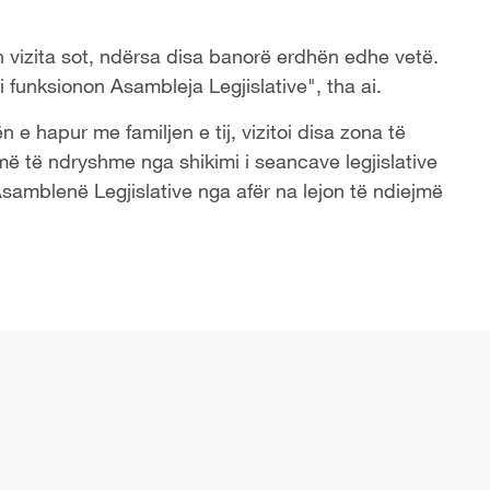
vizita sot, ndërsa disa banorë erdhën edhe vetë.
 funksionon Asambleja Legjislative", tha ai.
n e hapur me familjen e tij, vizitoi disa zona të
umë të ndryshme nga shikimi i seancave legjislative
 Asamblenë Legjislative nga afër na lejon të ndiejmë