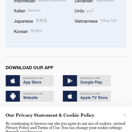
Bahasa Indonesia
Українська
Indonesian
Ukrainian
Italiano
اردو
Italian
Urdu
日本語
Tiếng Việt
Japanese
Vietnamese
한국어
Korean
DOWNLOAD OUR APP
Copyright © 2024 CGTN.
Our Privacy Statement & Cookie Policy
京ICP备20000184号
By continuing to browse our site you agree to our use of cookies, revised
Privacy Policy and Terms of Use. You can change your cookie settings
京公网安备 11010502050052号
through your browser.