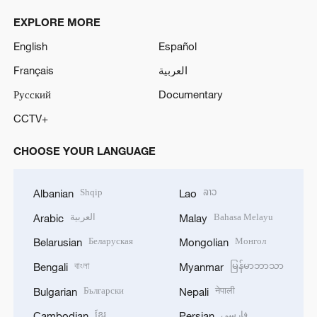
EXPLORE MORE
English
Español
Français
العربية
Русский
Documentary
CCTV+
CHOOSE YOUR LANGUAGE
Shqip
ລາວ
Albanian
Lao
العربية
Bahasa Melayu
Arabic
Malay
Беларуская
Монгол
Belarusian
Mongolian
বাংলা
မြန်မာဘာသာ
Bengali
Myanmar
Български
नेपाली
Bulgarian
Nepali
ខ្មែរ
فارسی
Cambodian
Persian