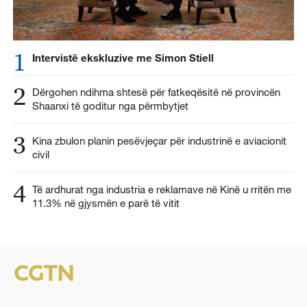
1
Intervistë ekskluzive me Simon Stiell
2
Dërgohen ndihma shtesë për fatkeqësitë në provincën
Shaanxi të goditur nga përmbytjet
3
Kina zbulon planin pesëvjeçar për industrinë e aviacionit
civil
4
Të ardhurat nga industria e reklamave në Kinë u rritën me
11.3% në gjysmën e parë të vitit