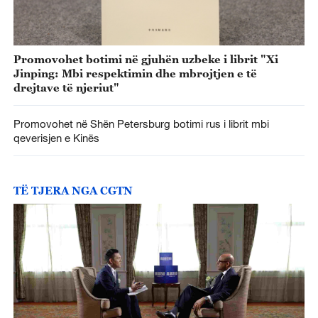
Promovohet botimi në gjuhën uzbeke i librit "Xi
Jinping: Mbi respektimin dhe mbrojtjen e të
drejtave të njeriut"
Promovohet në Shën Petersburg botimi rus i librit mbi
qeverisjen e Kinës
TË TJERA NGA CGTN