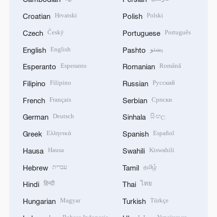
Hrvatski
Polski
Croatian
Polish
Český
Português
Czech
Portuguese
English
پښتو
English
Pashto
Esperanto
Română
Esperanto
Romanian
Filipino
Русский
Filipino
Russian
Français
Српски
French
Serbian
Deutsch
සිංහල
German
Sinhala
Ελληνικά
Español
Greek
Spanish
Hausa
Kiswahili
Hausa
Swahili
עברית
தமிழ்
Hebrew
Tamil
हिन्दी
ไทย
Hindi
Thai
Magyar
Türkçe
Hungarian
Turkish