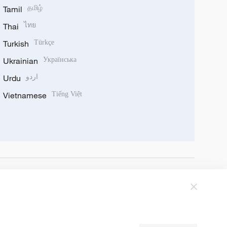
Tamil
தமிழ்
Thai
ไทย
Turkish
Türkçe
Ukrainian
Українська
Urdu
اردو
Vietnamese
Tiếng Việt