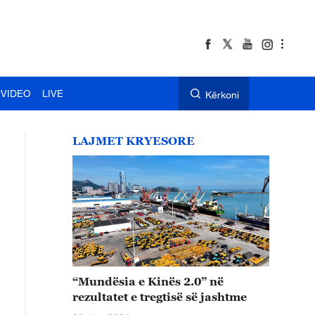
VIDEO
LIVE
Kërkoni
LAJMET KRYESORE
“Mundësia e Kinës 2.0” në
rezultatet e tregtisë së jashtme