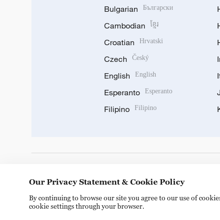
Bulgarian
Български
Cambodian
ខ្មែរ
Croatian
Hrvatski
Czech
Český
English
English
Esperanto
Esperanto
Filipino
Filipino
DOWNLOAD OUR APP
Our Privacy Statement & Cookie Policy
By continuing to browse our site you agree to our use of cooki
cookie settings through your browser.