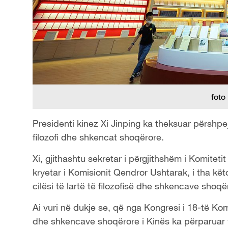
foto
Presidenti kinez Xi Jinping ka theksuar përshpejt
filozofi dhe shkencat shoqërore.
Xi, gjithashtu sekretar i përgjithshëm i Komitet
kryetar i Komisionit Qendror Ushtarak, i tha kë
cilësi të lartë të filozofisë dhe shkencave shoqë
Ai vuri në dukje se, që nga Kongresi i 18-të Kom
dhe shkencave shoqërore i Kinës ka përparuar v