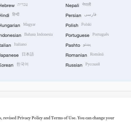
Hebrew
עברית
Nepali
नेपाली
Hindi
हिन्दी
Persian
فارسی
Hungarian
Magyar
Polish
Polski
Indonesian
Bahasa Indonesia
Portuguese
Português
Italian
Italiano
Pashto
پښتو
Japanese
日本語
Romanian
Română
Korean
한국어
Russian
Русский
es, revised Privacy Policy and Terms of Use. You can change your