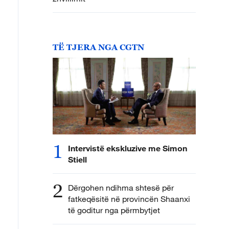
TË TJERA NGA CGTN
1
Intervistë ekskluzive me Simon
Stiell
2
Dërgohen ndihma shtesë për
fatkeqësitë në provincën Shaanxi
të goditur nga përmbytjet