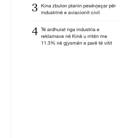
3
Kina zbulon planin pesëvjeçar për
industrinë e aviacionit civil
4
Të ardhurat nga industria e
reklamave në Kinë u rritën me
11.3% në gjysmën e parë të vitit