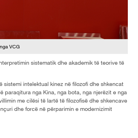
 nga VCG
interpretimin sistematik dhe akademik të teorive të
jë sistemi intelektual kinez në filozofi dhe shkencat
të paraqitura nga Kina, nga bota, nga njerëzit e nga
llimin me cilësi të lartë të filozofisë dhe shkencave
nçuri dhe forcë në përparimin e modernizimit