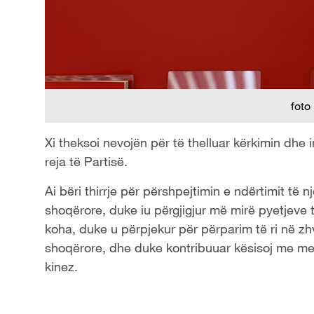
foto
Xi theksoi nevojën për të thelluar kërkimin dhe 
reja të Partisë.
Ai bëri thirrje për përshpejtimin e ndërtimit të n
shoqërore, duke iu përgjigjur më mirë pyetjeve 
koha, duke u përpjekur për përparim të ri në zhvi
shoqërore, dhe duke kontribuuar kësisoj me me
kinez.