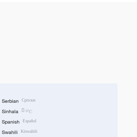
Serbian
Српски
Sinhala
සිංහල
Spanish
Español
Swahili
Kiswahili