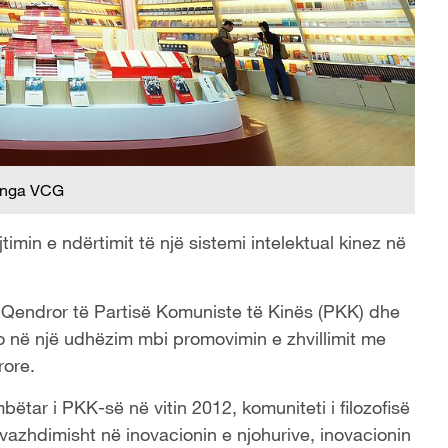
 nga VCG
imin e ndërtimit të një sistemi intelektual kinez në
it Qendror të Partisë Komuniste të Kinës (PKK) dhe
to në një udhëzim mbi promovimin e zhvillimit me
rore.
bëtar i PKK-së në vitin 2012, komuniteti i filozofisë
azhdimisht në inovacionin e njohurive, inovacionin