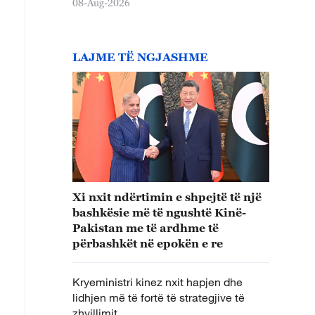
08-Aug-2026
LAJME TË NGJASHME
Xi nxit ndërtimin e shpejtë të një
bashkësie më të ngushtë Kinë-
Pakistan me të ardhme të
përbashkët në epokën e re
Kryeministri kinez nxit hapjen dhe
lidhjen më të fortë të strategjive të
zhvillimit