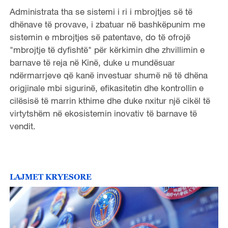
Administrata tha se sistemi i ri i mbrojtjes së të
dhënave të provave, i zbatuar në bashkëpunim me
sistemin e mbrojtjes së patentave, do të ofrojë
"mbrojtje të dyfishtë" për kërkimin dhe zhvillimin e
barnave të reja në Kinë, duke u mundësuar
ndërmarrjeve që kanë investuar shumë në të dhëna
origjinale mbi sigurinë, efikasitetin dhe kontrollin e
cilësisë të marrin kthime dhe duke nxitur një cikël të
virtytshëm në ekosistemin inovativ të barnave të
vendit.
LAJMET KRYESORE