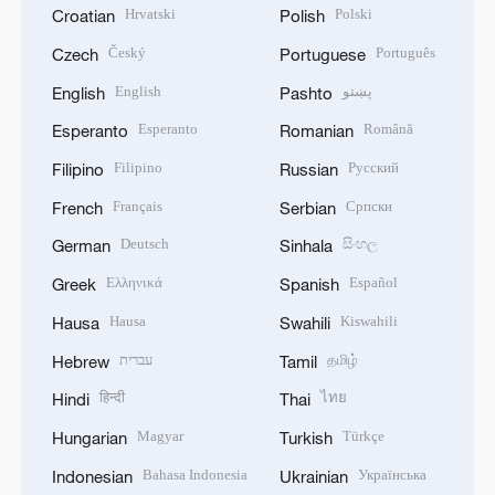
Hrvatski
Polski
Croatian
Polish
Český
Português
Czech
Portuguese
English
پښتو
English
Pashto
Esperanto
Română
Esperanto
Romanian
Filipino
Русский
Filipino
Russian
Français
Српски
French
Serbian
Deutsch
සිංහල
German
Sinhala
Ελληνικά
Español
Greek
Spanish
Hausa
Kiswahili
Hausa
Swahili
עברית
தமிழ்
Hebrew
Tamil
हिन्दी
ไทย
Hindi
Thai
Magyar
Türkçe
Hungarian
Turkish
Bahasa Indonesia
Українська
Indonesian
Ukrainian