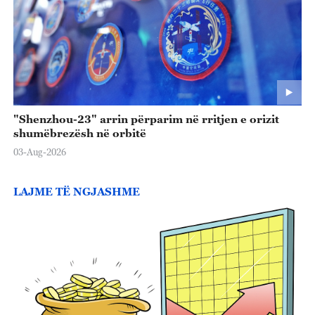
"Shenzhou-23" arrin përparim në rritjen e orizit
shumëbrezësh në orbitë
03-Aug-2026
LAJME TË NGJASHME