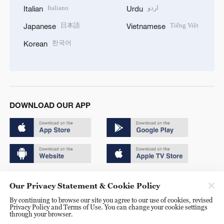
Italiano
اردو
Italian
Urdu
日本語
Tiếng Việt
Japanese
Vietnamese
한국어
Korean
DOWNLOAD OUR APP
Copyright © 2024 CGTN.
Our Privacy Statement & Cookie Policy
京ICP备20000184号
By continuing to browse our site you agree to our use of cookies, revised
Privacy Policy and Terms of Use. You can change your cookie settings
京公网安备 11010502050052号
through your browser.