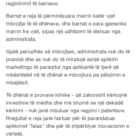
regjistrimit të barnave.
Barnat e reja të përmirësuara marrin katër vjet
mbrojtje të të dhënave, dhe barnat e para gjenerike
marrin tre vjet, sipas një udhëzimi të lëshuar nga
administrata.
Gjatë periudhës së mbrojtjes, administrata nuk do të
pranojë dhe as nuk do të miratojë asnjë aplikim
marketingu të paraqitur nga aplikantë të tjerë që
mbështetet në të dhënat e mbrojtura pa pëlqimin e
mbajtësit.
Të dhënat e provave klinike - që zakonisht kërkojnë
investime të mëdha dhe më shumë se një dekadë
kërkimi - nuk janë mbuluar nga regjimi i patentave.
Rregullat e reja janë hartuar për të parandaluar
aplikimet "falas" dhe për të shpërblyer inovacionin e
vërtetë.