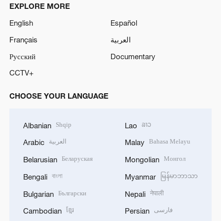
EXPLORE MORE
English
Español
Français
العربية
Русский
Documentary
CCTV+
CHOOSE YOUR LANGUAGE
Shqip
ລາວ
Albanian
Lao
العربية
Bahasa Melayu
Arabic
Malay
Беларуская
Монгол
Belarusian
Mongolian
বাংলা
မြန်မာဘာသာ
Bengali
Myanmar
Български
नेपाली
Bulgarian
Nepali
ខ្មែរ
فارسی
Cambodian
Persian