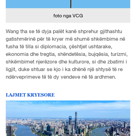
foto nga VCG
Wang tha se të dyja palët kanë shprehur gjithashtu
gatishmërinë për të kryer më shumë shkëmbime në
fusha të tilla si diplomacia, çështjet ushtarake,
ekonomia dhe tregtia, shëndetësia, bujqësia, turizmi,
shkëmbimet njerëzore dhe kulturore, si dhe zbatimi i
ligjit, duke shtuar se kjo i ka dhënë një shtysë të re
ndërveprimeve të të dy vendeve në të ardhmen.
LAJMET KRYESORE