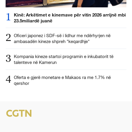
1
Kinë: Arkëtimet e kinemave për vitin 2026 arrijnë mbi
23.5miliardë juanë
2
Oficeri japonez i SDF-së i lidhur me ndërhyrjen në
ambasadën kineze shpreh "keqardhje"
3
Kompania kineze startoi programin e inkubatorit të
talenteve në Kamerun
4
Oferta e gjerë monetare e Makaos ra me 1.7% në
qershor