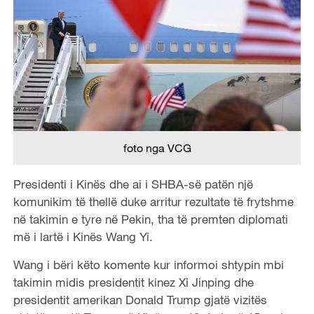
foto nga VCG
Presidenti i Kinës dhe ai i SHBA-së patën një
komunikim të thellë duke arritur rezultate të frytshme
në takimin e tyre në Pekin, tha të premten diplomati
më i lartë i Kinës Wang Yi.
Wang i bëri këto komente kur informoi shtypin mbi
takimin midis presidentit kinez Xi Jinping dhe
presidentit amerikan Donald Trump gjatë vizitës