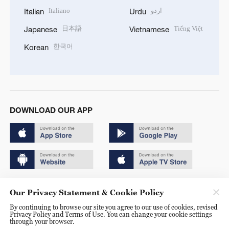
Italiano
اردو
Italian
Urdu
日本語
Tiếng Việt
Japanese
Vietnamese
한국어
Korean
DOWNLOAD OUR APP
Copyright © 2024 CGTN.
Our Privacy Statement & Cookie Policy
京ICP备20000184号
By continuing to browse our site you agree to our use of cookies, revised
Privacy Policy and Terms of Use. You can change your cookie settings
京公网安备 11010502050052号
through your browser.