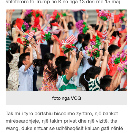
shtetërore të Trump në Kinë nga 13 deri më 15 maj.
foto nga VCG
Takimi i tyre përfshiu bisedime zyrtare, një banket
mirëseardhjeje, një takim privat dhe një vizitë, tha
Wang, duke shtuar se udhëheqësit kaluan gati nëntë