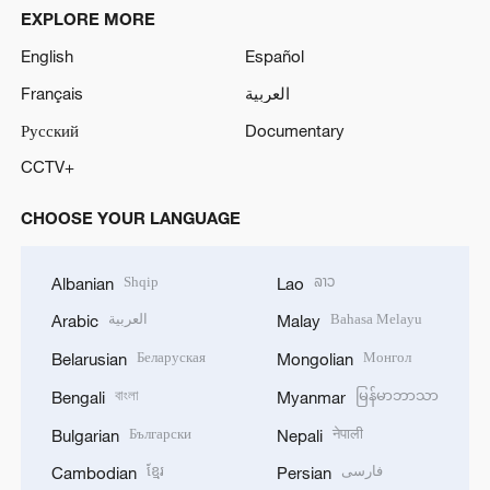
EXPLORE MORE
English
Español
Français
العربية
Русский
Documentary
CCTV+
CHOOSE YOUR LANGUAGE
Shqip
ລາວ
Albanian
Lao
العربية
Bahasa Melayu
Arabic
Malay
Беларуская
Монгол
Belarusian
Mongolian
বাংলা
မြန်မာဘာသာ
Bengali
Myanmar
Български
नेपाली
Bulgarian
Nepali
ខ្មែរ
فارسی
Cambodian
Persian