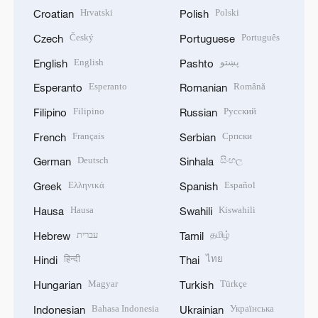
Hrvatski
Polski
Croatian
Polish
Český
Português
Czech
Portuguese
English
پښتو
English
Pashto
Esperanto
Română
Esperanto
Romanian
Filipino
Русский
Filipino
Russian
Français
Српски
French
Serbian
Deutsch
සිංහල
German
Sinhala
Ελληνικά
Español
Greek
Spanish
Hausa
Kiswahili
Hausa
Swahili
עברית
தமிழ்
Hebrew
Tamil
हिन्दी
ไทย
Hindi
Thai
Magyar
Türkçe
Hungarian
Turkish
Bahasa Indonesia
Українська
Indonesian
Ukrainian