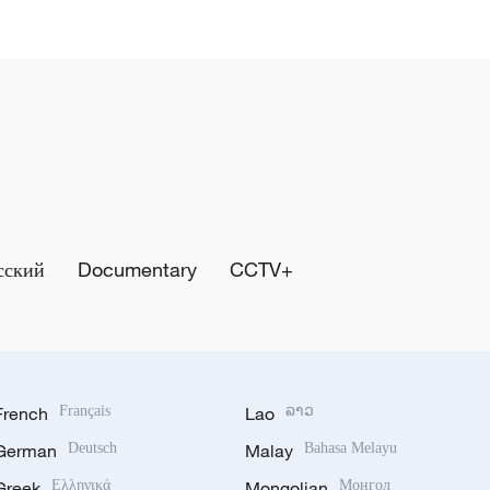
сский
Documentary
CCTV+
French
Français
Lao
ລາວ
German
Deutsch
Malay
Bahasa Melayu
Greek
Ελληνικά
Mongolian
Монгол