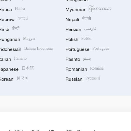
Hausa
Hausa
Myanmar
မြန်မာဘာသာ
Hebrew
עברית
Nepali
नेपाली
Hindi
हिन्दी
Persian
فارسی
Hungarian
Magyar
Polish
Polski
Indonesian
Bahasa Indonesia
Portuguese
Português
Italian
Italiano
Pashto
پښتو
Japanese
日本語
Romanian
Română
Korean
한국어
Russian
Русский