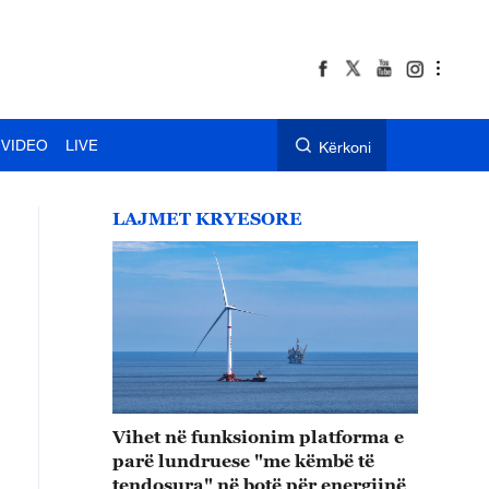
VIDEO
LIVE
Kërkoni
LAJMET KRYESORE
Vihet në funksionim platforma e
parë lundruese "me këmbë të
tendosura" në botë për energjinë