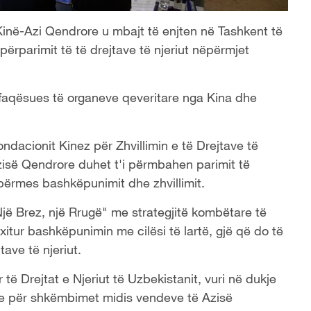
ut Kinë-Azi Qendrore u mbajt të enjten në Tashkent të
ërparimit të të drejtave të njeriut nëpërmjet
faqësues të organeve qeveritare nga Kina dhe
ondacionit Kinez për Zhvillimin e të Drejtave të
Azisë Qendrore duhet t'i përmbahen parimit të
t përmes bashkëpunimit dhe zhvillimit.
jë Brez, një Rrugë" me strategjitë kombëtare të
xitur bashkëpunimin me cilësi të lartë, gjë që do të
tave të njeriut.
ë Drejtat e Njeriut të Uzbekistanit, vuri në dukje
ore për shkëmbimet midis vendeve të Azisë