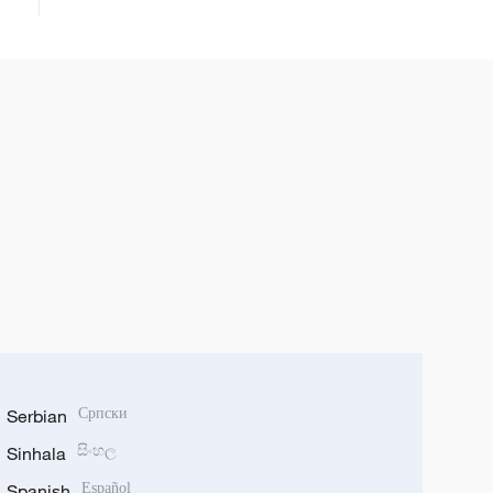
Serbian
Српски
Sinhala
සිංහල
Spanish
Español