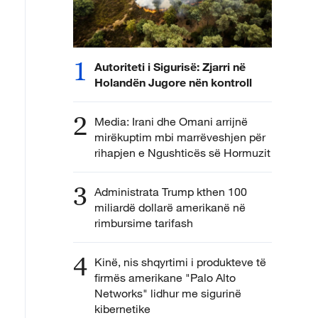
1
Autoriteti i Sigurisë: Zjarri në
Holandën Jugore nën kontroll
2
Media: Irani dhe Omani arrijnë
mirëkuptim mbi marrëveshjen për
rihapjen e Ngushticës së Hormuzit
3
Administrata Trump kthen 100
miliardë dollarë amerikanë në
rimbursime tarifash
4
Kinë, nis shqyrtimi i produkteve të
firmës amerikane "Palo Alto
Networks" lidhur me sigurinë
kibernetike