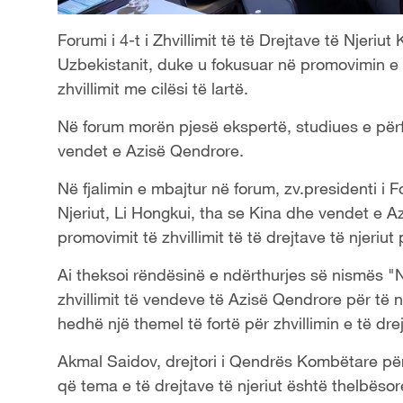
Forumi i 4-t i Zhvillimit të të Drejtave të Njeri
Uzbekistanit, duke u fokusuar në promovimin e p
zhvillimit me cilësi të lartë.
Në forum morën pjesë ekspertë, studiues e për
vendet e Azisë Qendrore.
Në fjalimin e mbajtur në forum, zv.presidenti i F
Njeriut, Li Hongkui, tha se Kina dhe vendet e 
promovimit të zhvillimit të të drejtave të njeriu
Ai theksoi rëndësinë e ndërthurjes së nismës "N
zhvillimit të vendeve të Azisë Qendrore për të n
hedhë një themel të fortë për zhvillimin e të drej
Akmal Saidov, drejtori i Qendrës Kombëtare për t
që tema e të drejtave të njeriut është thelbës