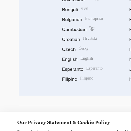
Bengali
বাংলা
Bulgarian
Български
Cambodian
ខ្មែរ
Croatian
Hrvatski
Czech
Český
English
English
Esperanto
Esperanto
Filipino
Filipino
DOWNLOAD OUR APP
Our Privacy Statement & Cookie Policy