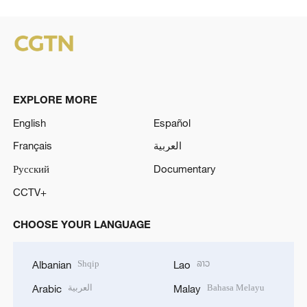
EXPLORE MORE
English
Español
Français
العربية
Русский
Documentary
CCTV+
CHOOSE YOUR LANGUAGE
Shqip
ລາວ
Albanian
Lao
العربية
Bahasa Melayu
Arabic
Malay