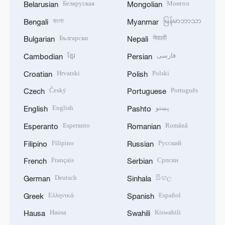
Беларуская
Монгол
Belarusian
Mongolian
বাংলা
မြန်မာဘာသာ
Bengali
Myanmar
Български
नेपाली
Bulgarian
Nepali
ខ្មែរ
فارسی
Cambodian
Persian
Hrvatski
Polski
Croatian
Polish
Český
Português
Czech
Portuguese
English
پښتو
English
Pashto
Esperanto
Română
Esperanto
Romanian
Filipino
Русский
Filipino
Russian
Français
Српски
French
Serbian
Deutsch
සිංහල
German
Sinhala
Ελληνικά
Español
Greek
Spanish
Hausa
Kiswahili
Hausa
Swahili