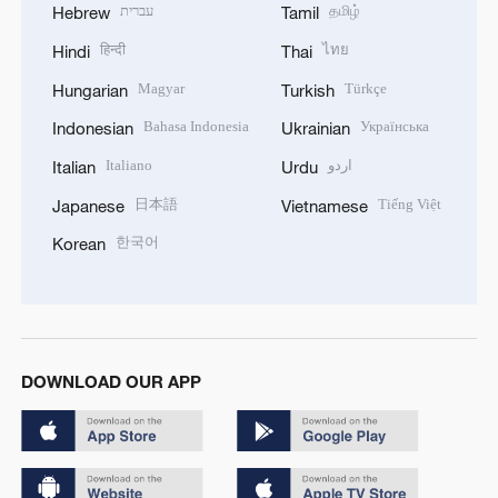
עברית
தமிழ்
Hebrew
Tamil
हिन्दी
ไทย
Hindi
Thai
Magyar
Türkçe
Hungarian
Turkish
Bahasa Indonesia
Українська
Indonesian
Ukrainian
Italiano
اردو
Italian
Urdu
日本語
Tiếng Việt
Japanese
Vietnamese
한국어
Korean
DOWNLOAD OUR APP