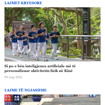
LAJMET KRYESORE
Si po e bën inteligjenca artificiale më të
personalizuar aktivitetin fizik në Kinë
09-Aug-2026
LAJME TË NGJASHME