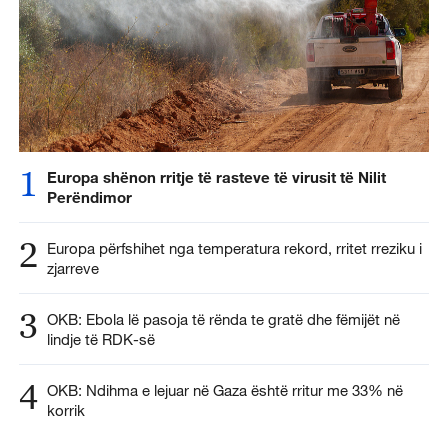
1
Europa shënon rritje të rasteve të virusit të Nilit
Perëndimor
2
Europa përfshihet nga temperatura rekord, rritet rreziku i
zjarreve
3
OKB: Ebola lë pasoja të rënda te gratë dhe fëmijët në
lindje të RDK-së
4
OKB: Ndihma e lejuar në Gaza është rritur me 33% në
korrik