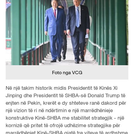
Foto nga VCG
Në një takim historik midis Presidentit të Kinës Xi
Jinping dhe Presidentit të SHBA-së Donald Trump të
enjten në Pekin, krerët e dy shteteve ranë dakord për
një vizion të ri në ndërtimin e një marrëdhënieje
konstruktive Kinë-SHBA me stabilitet strategjik - një
kornizë që pritet të ofrojë udhëzime strategjike për
marrëdhëniet Kinë-SHBA gjatë tre viteve të ardhshme