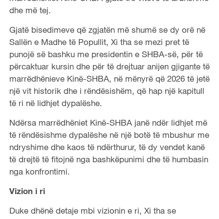
dhe më tej.
Gjatë bisedimeve që zgjatën më shumë se dy orë në
Sallën e Madhe të Popullit, Xi tha se mezi pret të
punojë së bashku me presidentin e SHBA-së, për të
përcaktuar kursin dhe për të drejtuar anijen gjigante të
marrëdhënieve Kinë-SHBA, në mënyrë që 2026 të jetë
një vit historik dhe i rëndësishëm, që hap një kapitull
të ri në lidhjet dypalëshe.
Ndërsa marrëdhëniet Kinë-SHBA janë ndër lidhjet më
të rëndësishme dypalëshe në një botë të mbushur me
ndryshime dhe kaos të ndërthurur, të dy vendet kanë
të drejtë të fitojnë nga bashkëpunimi dhe të humbasin
nga konfrontimi.
Vizion i ri
Duke dhënë detaje mbi vizionin e ri, Xi tha se