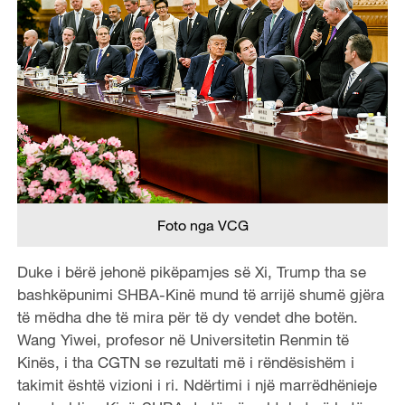
Foto nga VCG
Duke i bërë jehonë pikëpamjes së Xi, Trump tha se
bashkëpunimi SHBA-Kinë mund të arrijë shumë gjëra
të mëdha dhe të mira për të dy vendet dhe botën.
Wang Yiwei, profesor në Universitetin Renmin të
Kinës, i tha CGTN se rezultati më i rëndësishëm i
takimit është vizioni i ri. Ndërtimi i një marrëdhënieje