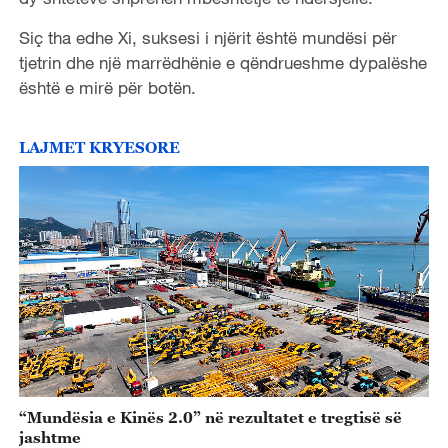
Siç tha edhe Xi, suksesi i njërit është mundësi për
tjetrin dhe një marrëdhënie e qëndrueshme dypalëshe
është e mirë për botën.
LAJMET KRYESORE
“Mundësia e Kinës 2.0” në rezultatet e tregtisë së
jashtme