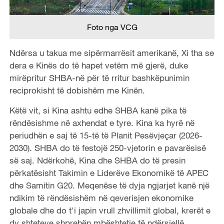
Foto nga VCG
Ndërsa u takua me sipërmarrësit amerikanë, Xi tha se
dera e Kinës do të hapet vetëm më gjerë, duke
mirëpritur SHBA-në për të rritur bashkëpunimin
reciprokisht të dobishëm me Kinën.
Këtë vit, si Kina ashtu edhe SHBA kanë pika të
rëndësishme në axhendat e tyre. Kina ka hyrë në
periudhën e saj të 15-të të Planit Pesëvjeçar (2026-
2030). SHBA do të festojë 250-vjetorin e pavarësisë
së saj. Ndërkohë, Kina dhe SHBA do të presin
përkatësisht Takimin e Liderëve Ekonomikë të APEC
dhe Samitin G20. Meqenëse të dyja ngjarjet kanë një
ndikim të rëndësishëm në qeverisjen ekonomike
globale dhe do t'i japin vrull zhvillimit global, krerët e
dy shteteve shprehën mbështetje të ndërsjellë.