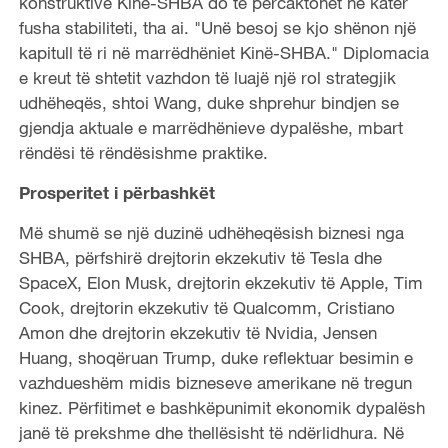
konstruktive Kinë-SHBA do të përcaktohet në katër
fusha stabiliteti, tha ai. "Unë besoj se kjo shënon një
kapitull të ri në marrëdhëniet Kinë-SHBA." Diplomacia
e kreut të shtetit vazhdon të luajë një rol strategjik
udhëheqës, shtoi Wang, duke shprehur bindjen se
gjendja aktuale e marrëdhënieve dypalëshe, mbart
rëndësi të rëndësishme praktike.
Prosperitet i përbashkët
Më shumë se një duzinë udhëheqësish biznesi nga
SHBA, përfshirë drejtorin ekzekutiv të Tesla dhe
SpaceX, Elon Musk, drejtorin ekzekutiv të Apple, Tim
Cook, drejtorin ekzekutiv të Qualcomm, Cristiano
Amon dhe drejtorin ekzekutiv të Nvidia, Jensen
Huang, shoqëruan Trump, duke reflektuar besimin e
vazhdueshëm midis bizneseve amerikane në tregun
kinez. Përfitimet e bashkëpunimit ekonomik dypalësh
janë të prekshme dhe thellësisht të ndërlidhura. Në