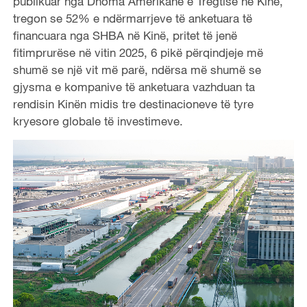
publikuar nga Dhoma Amerikane e Tregtisë në Kinë,
tregon se 52% e ndërmarrjeve të anketuara të
financuara nga SHBA në Kinë, pritet të jenë
fitimprurëse në vitin 2025, 6 pikë përqindjeje më
shumë se një vit më parë, ndërsa më shumë se
gjysma e kompanive të anketuara vazhduan ta
rendisin Kinën midis tre destinacioneve të tyre
kryesore globale të investimeve.