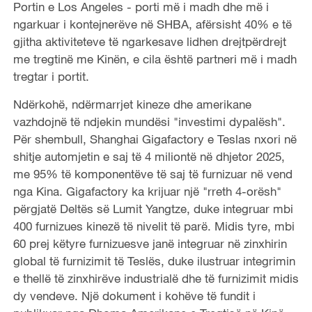
Portin e Los Angeles - porti më i madh dhe më i
ngarkuar i kontejnerëve në SHBA, afërsisht 40% e të
gjitha aktiviteteve të ngarkesave lidhen drejtpërdrejt
me tregtinë me Kinën, e cila është partneri më i madh
tregtar i portit.
Ndërkohë, ndërmarrjet kineze dhe amerikane
vazhdojnë të ndjekin mundësi "investimi dypalësh".
Për shembull, Shanghai Gigafactory e Teslas nxori në
shitje automjetin e saj të 4 miliontë në dhjetor 2025,
me 95% të komponentëve të saj të furnizuar në vend
nga Kina. Gigafactory ka krijuar një "rreth 4-orësh"
përgjatë Deltës së Lumit Yangtze, duke integruar mbi
400 furnizues kinezë të nivelit të parë. Midis tyre, mbi
60 prej këtyre furnizuesve janë integruar në zinxhirin
global të furnizimit të Teslës, duke ilustruar integrimin
e thellë të zinxhirëve industrialë dhe të furnizimit midis
dy vendeve. Një dokument i kohëve të fundit i