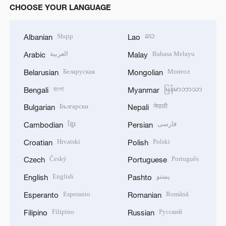
CHOOSE YOUR LANGUAGE
Shqip
ລາວ
Albanian
Lao
العربية
Bahasa Melayu
Arabic
Malay
Беларуская
Монгол
Belarusian
Mongolian
বাংলা
မြန်မာဘာသာ
Bengali
Myanmar
Български
नेपाली
Bulgarian
Nepali
ខ្មែរ
فارسی
Cambodian
Persian
Hrvatski
Polski
Croatian
Polish
Český
Português
Czech
Portuguese
English
پښتو
English
Pashto
Esperanto
Română
Esperanto
Romanian
Filipino
Русский
Filipino
Russian