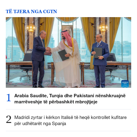
TË TJERA NGA CGTN
1
Arabia Saudite, Turqia dhe Pakistani nënshkruajnë
marrëveshje të përbashkët mbrojtjeje
2
Madridi zyrtar i kërkon Italisë të heqë kontrollet kufitare
për udhëtarët nga Spanja