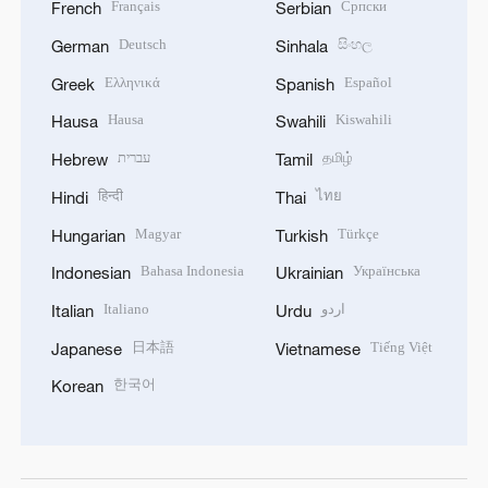
Français
Српски
French
Serbian
Deutsch
සිංහල
German
Sinhala
Ελληνικά
Español
Greek
Spanish
Hausa
Kiswahili
Hausa
Swahili
עברית
தமிழ்
Hebrew
Tamil
हिन्दी
ไทย
Hindi
Thai
Magyar
Türkçe
Hungarian
Turkish
Bahasa Indonesia
Українська
Indonesian
Ukrainian
Italiano
اردو
Italian
Urdu
日本語
Tiếng Việt
Japanese
Vietnamese
한국어
Korean