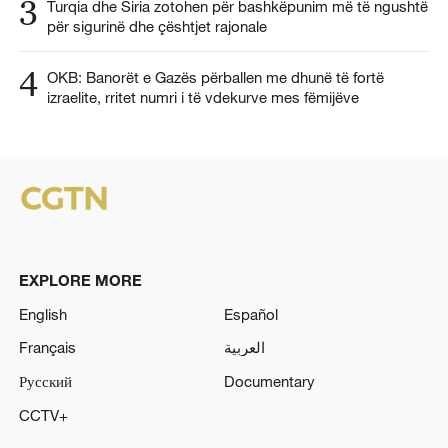
3
Turqia dhe Siria zotohen për bashkëpunim më të ngushtë
për sigurinë dhe çështjet rajonale
4
OKB: Banorët e Gazës përballen me dhunë të fortë
izraelite, rritet numri i të vdekurve mes fëmijëve
EXPLORE MORE
English
Español
Français
العربية
Русский
Documentary
CCTV+