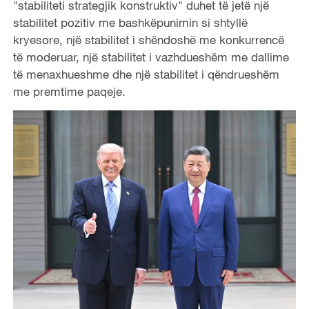
"stabiliteti strategjik konstruktiv" duhet të jetë një
stabilitet pozitiv me bashkëpunimin si shtyllë
kryesore, një stabilitet i shëndoshë me konkurrencë
të moderuar, një stabilitet i vazhdueshëm me dallime
të menaxhueshme dhe një stabilitet i qëndrueshëm
me premtime paqeje.