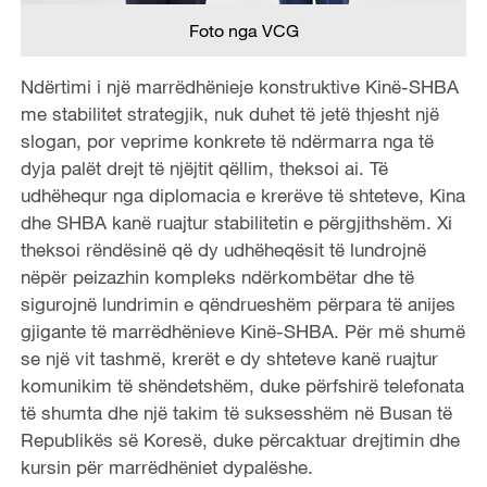
Foto nga VCG
Ndërtimi i një marrëdhënieje konstruktive Kinë-SHBA
me stabilitet strategjik, nuk duhet të jetë thjesht një
slogan, por veprime konkrete të ndërmarra nga të
dyja palët drejt të njëjtit qëllim, theksoi ai. Të
udhëhequr nga diplomacia e krerëve të shteteve, Kina
dhe SHBA kanë ruajtur stabilitetin e përgjithshëm. Xi
theksoi rëndësinë që dy udhëheqësit të lundrojnë
nëpër peizazhin kompleks ndërkombëtar dhe të
sigurojnë lundrimin e qëndrueshëm përpara të anijes
gjigante të marrëdhënieve Kinë-SHBA. Për më shumë
se një vit tashmë, krerët e dy shteteve kanë ruajtur
komunikim të shëndetshëm, duke përfshirë telefonata
të shumta dhe një takim të suksesshëm në Busan të
Republikës së Koresë, duke përcaktuar drejtimin dhe
kursin për marrëdhëniet dypalëshe.