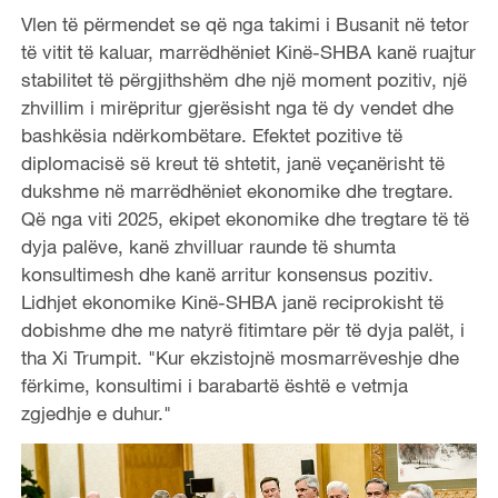
Vlen të përmendet se që nga takimi i Busanit në tetor
të vitit të kaluar, marrëdhëniet Kinë-SHBA kanë ruajtur
stabilitet të përgjithshëm dhe një moment pozitiv, një
zhvillim i mirëpritur gjerësisht nga të dy vendet dhe
bashkësia ndërkombëtare. Efektet pozitive të
diplomacisë së kreut të shtetit, janë veçanërisht të
dukshme në marrëdhëniet ekonomike dhe tregtare.
Që nga viti 2025, ekipet ekonomike dhe tregtare të të
dyja palëve, kanë zhvilluar raunde të shumta
konsultimesh dhe kanë arritur konsensus pozitiv.
Lidhjet ekonomike Kinë-SHBA janë reciprokisht të
dobishme dhe me natyrë fitimtare për të dyja palët, i
tha Xi Trumpit. "Kur ekzistojnë mosmarrëveshje dhe
fërkime, konsultimi i barabartë është e vetmja
zgjedhje e duhur."