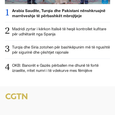
1
Arabia Saudite, Turqia dhe Pakistani nënshkruajnë
marrëveshje të përbashkët mbrojtjeje
2
Madridi zyrtar i kërkon Italisë të heqë kontrollet kufitare
për udhëtarët nga Spanja
3
Turqia dhe Siria zotohen për bashkëpunim më të ngushtë
për sigurinë dhe çështjet rajonale
4
OKB: Banorët e Gazës përballen me dhunë të fortë
izraelite, rritet numri i të vdekurve mes fëmijëve