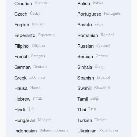
Hrvatski
Polski
Croatian
Polish
Český
Português
Czech
Portuguese
English
پښتو
English
Pashto
Esperanto
Română
Esperanto
Romanian
Filipino
Русский
Filipino
Russian
Français
Српски
French
Serbian
Deutsch
සිංහල
German
Sinhala
Ελληνικά
Español
Greek
Spanish
Hausa
Kiswahili
Hausa
Swahili
עברית
தமிழ்
Hebrew
Tamil
हिन्दी
ไทย
Hindi
Thai
Magyar
Türkçe
Hungarian
Turkish
Bahasa Indonesia
Українська
Indonesian
Ukrainian