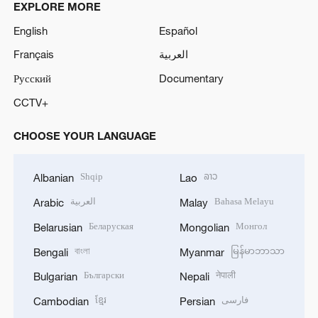
EXPLORE MORE
English
Español
Français
العربية
Русский
Documentary
CCTV+
CHOOSE YOUR LANGUAGE
Shqip
ລາວ
Albanian
Lao
العربية
Bahasa Melayu
Arabic
Malay
Беларуская
Монгол
Belarusian
Mongolian
বাংলা
မြန်မာဘာသာ
Bengali
Myanmar
Български
नेपाली
Bulgarian
Nepali
ខ្មែរ
فارسی
Cambodian
Persian