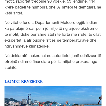
motit, raportet tregojnë 90 vdekje, 53 lëndime, 114
krerë bagëti të humbura dhe 87 shtëpi të dëmtuara në
këtë shtet.
Në vitet e fundit, Departamenti Meteorologjik Indian
ka paralajmëruar për një rritje të ngjarjeve ekstreme
të motit, duke përfshirë stuhi të forta me rrufe, të cilat
ekspertët ia atribuojnë rritjes së temperaturave dhe
ndryshimeve klimaterike.
Në deklaratë theksohet se autoritetet janë udhëzuar të
ofrojnë ndihmë financiare për familjet e prekura nga
stuhitë.
LAJMET KRYESORE