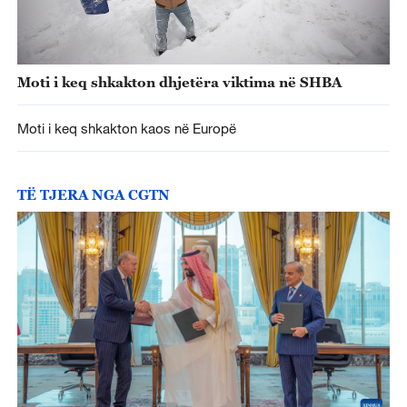
Moti i keq shkakton dhjetëra viktima në SHBA
Moti i keq shkakton kaos në Europë
TË TJERA NGA CGTN