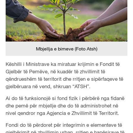
Mbjellja e bimeve (Foto Atsh)
Këshilli i Ministrave ka miratuar krijimin e Fondit të
Gjelbër të Pemëve, në kuadër të zhvillimit të
qëndrueshëm të territorit dhe rritjen e sipërfaqeve të
gjelbëruara në vend, shkruan “ATSH”.
Ai do të funksionojë si fond fizik i përbërë nga fidanë
dhe pemë për mbjellje dhe do të administrohet në
nivel qendror nga Agjencia e Zhvillimit të Territorit.
Fondi do të përdoret për integrimin e elementeve të
gjelbërimit në zhvillimin urban, rritjen e hapësirave të