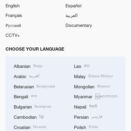
English
Español
Français
العربية
Русский
Documentary
CCTV+
CHOOSE YOUR LANGUAGE
Shqip
ລາວ
Albanian
Lao
العربية
Bahasa Melayu
Arabic
Malay
Беларуская
Монгол
Belarusian
Mongolian
বাংলা
မြန်မာဘာသာ
Bengali
Myanmar
Български
नेपाली
Bulgarian
Nepali
ខ្មែរ
فارسی
Cambodian
Persian
Hrvatski
Polski
Croatian
Polish