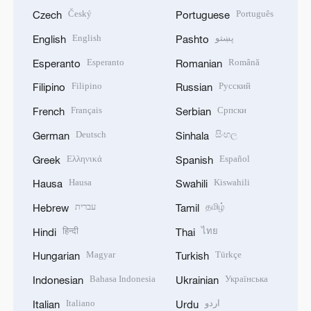
Český
Português
Czech
Portuguese
English
پښتو
English
Pashto
Esperanto
Română
Esperanto
Romanian
Filipino
Русский
Filipino
Russian
Français
Српски
French
Serbian
Deutsch
සිංහල
German
Sinhala
Ελληνικά
Español
Greek
Spanish
Hausa
Kiswahili
Hausa
Swahili
עברית
தமிழ்
Hebrew
Tamil
हिन्दी
ไทย
Hindi
Thai
Magyar
Türkçe
Hungarian
Turkish
Bahasa Indonesia
Українська
Indonesian
Ukrainian
Italiano
اردو
Italian
Urdu