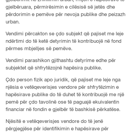
gjelbëruara, përmirësimin e cilësisë së jetës dhe
përdorimin e pemëve për nevoja publike dhe peizazh
urban.
Vendimi përcakton se çdo subjekt që pajiset me leje
ndërtimi do të ketë detyrimin të kontribuojë në fond
përmes mbjelljes së pemëve.
Vendimi parashikon gjithashtu detyrime edhe për
subjektet që shfrytëzojnë hapësira publike.
Çdo person fizik apo juridik, që pajiset me leje nga
njësia e vetëqeverisjes vendore për shfrytëzimin e
hapësirave publike do të duhet të kontribuojë me një
pemë për çdo tavolinë ose të paguajë ekuivalentin
financiar në fondin e gjelbër të bashkisë përkatëse.
Njësitë e vetëqeverisjes vendore do të jenë
përgjegjëse për identifikimin e hapësirave për