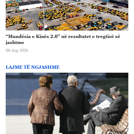
“Mundësia e Kinës 2.0” në rezultatet e tregtisë së
jashtme
08-Aug-2026
LAJME TË NGJASHME