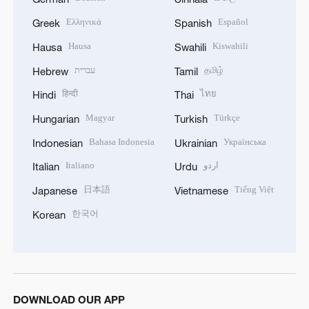
Ελληνικά
Español
Greek
Spanish
Hausa
Kiswahili
Hausa
Swahili
עברית
தமிழ்
Hebrew
Tamil
हिन्दी
ไทย
Hindi
Thai
Magyar
Türkçe
Hungarian
Turkish
Bahasa Indonesia
Українська
Indonesian
Ukrainian
Italiano
اردو
Italian
Urdu
日本語
Tiếng Việt
Japanese
Vietnamese
한국어
Korean
DOWNLOAD OUR APP