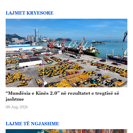
LAJMET KRYESORE
“Mundësia e Kinës 2.0” në rezultatet e tregtisë së
jashtme
08-Aug-2026
LAJME TË NGJASHME