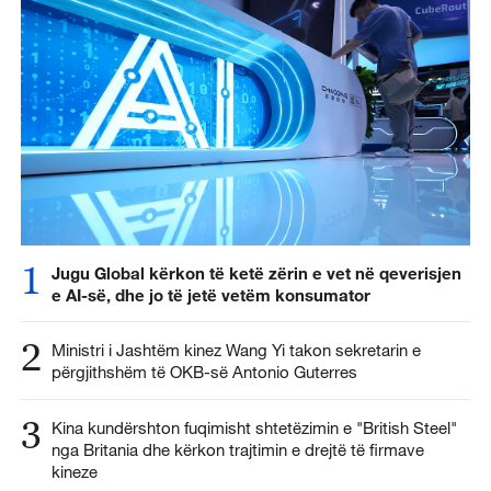
1
Jugu Global kërkon të ketë zërin e vet në qeverisjen
e AI-së, dhe jo të jetë vetëm konsumator
2
Ministri i Jashtëm kinez Wang Yi takon sekretarin e
përgjithshëm të OKB-së Antonio Guterres
3
Kina kundërshton fuqimisht shtetëzimin e "British Steel"
nga Britania dhe kërkon trajtimin e drejtë të firmave
kineze