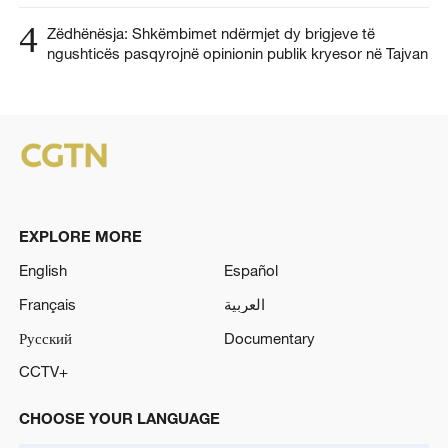
4
Zëdhënësja: Shkëmbimet ndërmjet dy brigjeve të
ngushticës pasqyrojnë opinionin publik kryesor në Tajvan
EXPLORE MORE
English
Español
Français
العربية
Русский
Documentary
CCTV+
CHOOSE YOUR LANGUAGE