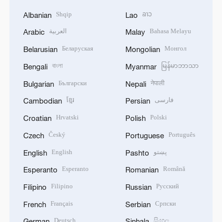
Shqip
ລາວ
Albanian
Lao
العربية
Bahasa Melayu
Arabic
Malay
Беларуская
Монгол
Belarusian
Mongolian
বাংলা
မြန်မာဘာသာ
Bengali
Myanmar
Български
नेपाली
Bulgarian
Nepali
ខ្មែរ
فارسی
Cambodian
Persian
Hrvatski
Polski
Croatian
Polish
Český
Português
Czech
Portuguese
English
پښتو
English
Pashto
Esperanto
Română
Esperanto
Romanian
Filipino
Русский
Filipino
Russian
Français
Српски
French
Serbian
Deutsch
සිංහල
German
Sinhala