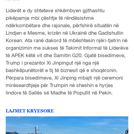
Liderët e dy shteteve shkëmbyen gjithashtu
pikëpamje mbi çështje të rëndësishme
ndërkombëtare dhe rajonale, përfshirë situatën në
Lindjen e Mesme, krizën në Ukrainë dhe Gadishullin
Korean. Ata ranë dakord të mbështesin njëri-tjetrin në
organizimin me sukses të Takimit Informal të Liderëve
të APEK këtë vit dhe Samitin G20. Gjatë bisedimeve,
Trump i prezantoi Xi Jinpingut një nga një
bashkëpunëtorët e tij të biznesit që e shoqëronin.
Përpara bisedimeve, Xi Jinping mbajti një ceremoni
mirëseardhjeje për Trumpin në sheshin e hyrjes
lindore të Sallës së Madhe të Popullit në Pekin.
LAJMET KRYESORE