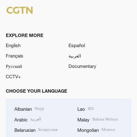
EXPLORE MORE
English
Español
Français
العربية
Русский
Documentary
CCTV+
CHOOSE YOUR LANGUAGE
Shqip
ລາວ
Albanian
Lao
العربية
Bahasa Melayu
Arabic
Malay
Беларуская
Монгол
Belarusian
Mongolian