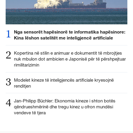
1
Nga sensorët hapësinorë te informatika hapësinore:
Kina lëshon satelitët me inteligjencë artificiale
2
Kopertina në stilin e animuar e dokumentit të mbrojtjes
nuk mbulon dot ambicien e Japonisë për të përshpejtuar
rimilitarizimin
3
Modelet kineze të inteligjencës artificiale kryesojnë
renditjen
4
Jan-Philipp Büchler: Ekonomia kineze i shton botës
qëndrueshmërinë dhe tregu kinez u ofron mundësi
vendeve të tjera