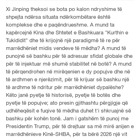
Xi Jinping theksoi se bota po kalon ndryshime të
shpejta ndërsa situata ndërkombëtare është
komplekse dhe e paqëndrueshme. A mund ta
kapërcejnë Kina dhe Shtetet e Bashkuara "Kurthin e
Tukididit" dhe të krijojnë një paradigmë të re për
marrëdhëniet midis vendeve të mëdha? A mund të
punojnë së bashku për të adresuar sfidat globale dhe
për të injektuar më shumë stabilitet në botë? A mund
të përqendrohen në mirëqenien e dy popujve dhe në
të ardhmen e njerëzimit, për të krijuar së bashku një
të ardhme të ndritur për marrëdhëniet dypalëshe?
Këto janë pyetje të historisë, pyetje të botës dhe
pyetje të popujve; ato presin gjithashtu përgjigje që
udhëheqësit e fuqive të mëdha duhet t'i shkruajnë së
bashku për kohën tonë. Jam i gatshëm të punoj me
Presidentin Trump, për të drejtuar sa më mirë anijen e
marrëdhënieve Kinë-SHBA, për ta bërë 2026 një vit