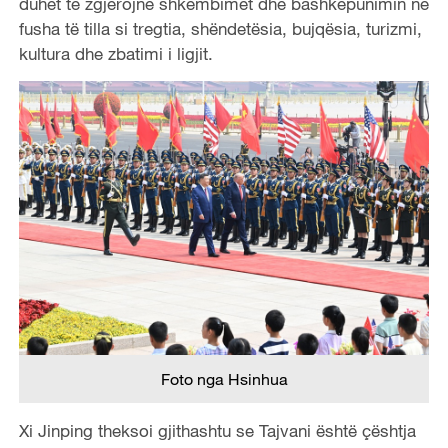
duhet të zgjerojnë shkëmbimet dhe bashkëpunimin në
fusha të tilla si tregtia, shëndetësia, bujqësia, turizmi,
kultura dhe zbatimi i ligjit.
Foto nga Hsinhua
Xi Jinping theksoi gjithashtu se Tajvani është çështja