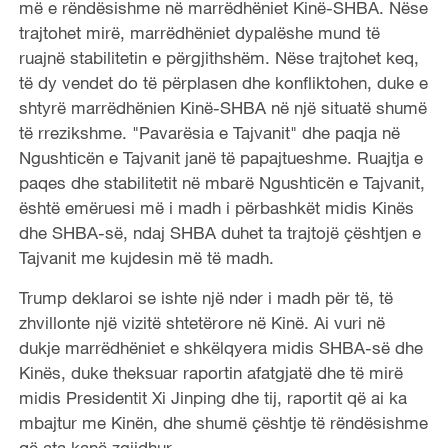
më e rëndësishme në marrëdhëniet Kinë-SHBA. Nëse
trajtohet mirë, marrëdhëniet dypalëshe mund të
ruajnë stabilitetin e përgjithshëm. Nëse trajtohet keq,
të dy vendet do të përplasen dhe konfliktohen, duke e
shtyrë marrëdhënien Kinë-SHBA në një situatë shumë
të rrezikshme. "Pavarësia e Tajvanit" dhe paqja në
Ngushticën e Tajvanit janë të papajtueshme. Ruajtja e
paqes dhe stabilitetit në mbarë Ngushticën e Tajvanit,
është emëruesi më i madh i përbashkët midis Kinës
dhe SHBA-së, ndaj SHBA duhet ta trajtojë çështjen e
Tajvanit me kujdesin më të madh.
Trump deklaroi se ishte një nder i madh për të, të
zhvillonte një vizitë shtetërore në Kinë. Ai vuri në
dukje marrëdhëniet e shkëlqyera midis SHBA-së dhe
Kinës, duke theksuar raportin afatgjatë dhe të mirë
midis Presidentit Xi Jinping dhe tij, raportit që ai ka
mbajtur me Kinën, dhe shumë çështje të rëndësishme
që ata kanë zgjidhur.