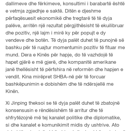
dallimeve dhe fërkimeve, konsultimi i barabartë është
e vetmja zgjedhje e saktë. Ditën e djeshme
përfaqësuesit ekonomikë dhe tregtarë të të dyja
palëve, arritën një rezultat përgjithësisht të ekuilibruar
dhe pozitiv, një lajm i mirë ky për popujt e dy
vendeve dhe botën. Të dyja palët duhet të punojnë së
bashku për të ruajtur momentumin pozitiv të fituar me
mund. Dera e Kinës për hapje, do të vazhdojë të
hapet gjërë e më gjerë, dhe kompanitë amerikane
janë thellësisht të përfshira në reformën dhe hapjen e
vendit. Kina mirëpret SHBA-në për të forcuar
bashkëpunimin e dobishëm dhe të ndërsjellë me
Kinën.
Xi Jinping theksoi se të dyja palët duhet të zbatojnë
konsensusin e rëndësishëm të arritur dhe të
shfrytëzojnë më tej kanalet politike dhe diplomatike,
si dhe kanalet e komunikimit midis dy ushtrive. Ato