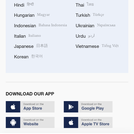
हिन्दी
ไทย
Hindi
Thai
Magyar
Türkçe
Hungarian
Turkish
Bahasa Indonesia
Українська
Indonesian
Ukrainian
Italiano
اردو
Italian
Urdu
日本語
Tiếng Việt
Japanese
Vietnamese
한국어
Korean
DOWNLOAD OUR APP