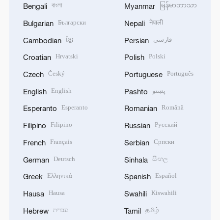
বাংলা
မြန်မာဘာသာ
Bengali
Myanmar
Български
नेपाली
Bulgarian
Nepali
ខ្មែរ
فارسی
Cambodian
Persian
Hrvatski
Polski
Croatian
Polish
Český
Português
Czech
Portuguese
English
پښتو
English
Pashto
Esperanto
Română
Esperanto
Romanian
Filipino
Русский
Filipino
Russian
Français
Српски
French
Serbian
Deutsch
සිංහල
German
Sinhala
Ελληνικά
Español
Greek
Spanish
Hausa
Kiswahili
Hausa
Swahili
עברית
தமிழ்
Hebrew
Tamil