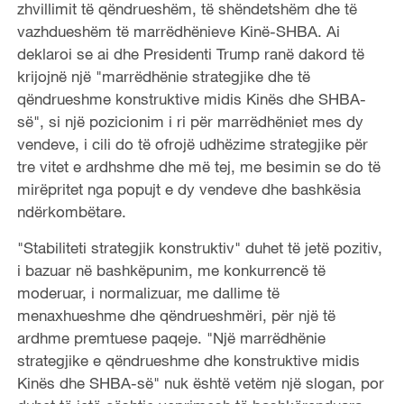
zhvillimit të qëndrueshëm, të shëndetshëm dhe të
vazhdueshëm të marrëdhënieve Kinë-SHBA. Ai
deklaroi se ai dhe Presidenti Trump ranë dakord të
krijojnë një "marrëdhënie strategjike dhe të
qëndrueshme konstruktive midis Kinës dhe SHBA-
së", si një pozicionim i ri për marrëdhëniet mes dy
vendeve, i cili do të ofrojë udhëzime strategjike për
tre vitet e ardhshme dhe më tej, me besimin se do të
mirëpritet nga popujt e dy vendeve dhe bashkësia
ndërkombëtare.
"Stabiliteti strategjik konstruktiv" duhet të jetë pozitiv,
i bazuar në bashkëpunim, me konkurrencë të
moderuar, i normalizuar, me dallime të
menaxhueshme dhe qëndrueshmëri, për një të
ardhme premtuese paqeje. "Një marrëdhënie
strategjike e qëndrueshme dhe konstruktive midis
Kinës dhe SHBA-së" nuk është vetëm një slogan, por