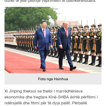
duhet të jetë çështje veprimesh të bashkërenduara.
Foto nga Hsinhua
Xi Jinping theksoi se thelbi i marrëdhënieve
ekonomike dhe tregtare Kinë-SHBA është përfitimi i
ndërsjellë dhe fitimi për të dyja palët. Përballë