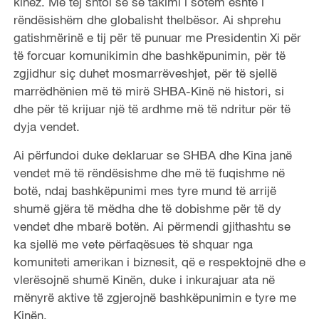
kinez. Më tej shtoi se se takimi i sotëm është i
rëndësishëm dhe globalisht thelbësor. Ai shprehu
gatishmërinë e tij për të punuar me Presidentin Xi për
të forcuar komunikimin dhe bashkëpunimin, për të
zgjidhur siç duhet mosmarrëveshjet, për të sjellë
marrëdhënien më të mirë SHBA-Kinë në histori, si
dhe për të krijuar një të ardhme më të ndritur për të
dyja vendet.
Ai përfundoi duke deklaruar se SHBA dhe Kina janë
vendet më të rëndësishme dhe më të fuqishme në
botë, ndaj bashkëpunimi mes tyre mund të arrijë
shumë gjëra të mëdha dhe të dobishme për të dy
vendet dhe mbarë botën. Ai përmendi gjithashtu se
ka sjellë me vete përfaqësues të shquar nga
komuniteti amerikan i biznesit, që e respektojnë dhe e
vlerësojnë shumë Kinën, duke i inkurajuar ata në
mënyrë aktive të zgjerojnë bashkëpunimin e tyre me
Kinën.