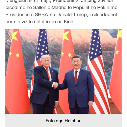
Mëngjesin e 14 majit, Presidenti Xi Jinping zhvilloi
bisedime në Sallën e Madhe të Popullit në Pekin me
Presidentin e SHBA-së Donald Trump, i cili ndodhet
për një vizitë shtetërore në Kinë.
Foto nga Hsinhua