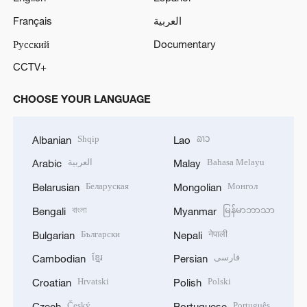
Français
العربية
Русский
Documentary
CCTV+
CHOOSE YOUR LANGUAGE
Shqip
ລາວ
Albanian
Lao
العربية
Bahasa Melayu
Arabic
Malay
Беларуская
Монгол
Belarusian
Mongolian
বাংলা
မြန်မာဘာသာ
Bengali
Myanmar
Български
नेपाली
Bulgarian
Nepali
ខ្មែរ
فارسی
Cambodian
Persian
Hrvatski
Polski
Croatian
Polish
Český
Português
Czech
Portuguese