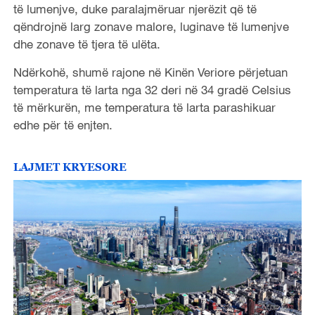
të lumenjve, duke paralajmëruar njerëzit që të
qëndrojnë larg zonave malore, luginave të lumenjve
dhe zonave të tjera të ulëta.
Ndërkohë, shumë rajone në Kinën Veriore përjetuan
temperatura të larta nga 32 deri në 34 gradë Celsius
të mërkurën, me temperatura të larta parashikuar
edhe për të enjten.
LAJMET KRYESORE