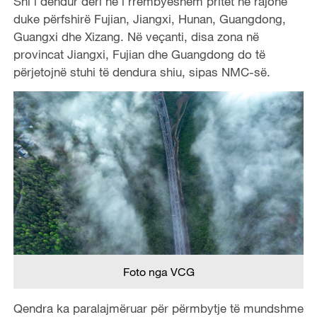
Shi i dendur deri në i rrëmbyeshëm pritet në rajone
duke përfshirë Fujian, Jiangxi, Hunan, Guangdong,
Guangxi dhe Xizang. Në veçanti, disa zona në
provincat Jiangxi, Fujian dhe Guangdong do të
përjetojnë stuhi të dendura shiu, sipas NMC-së.
Foto nga VCG
Qendra ka paralajmëruar për përmbytje të mundshme