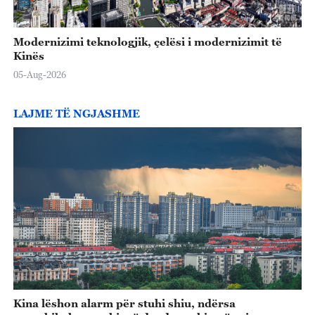
Modernizimi teknologjik, çelësi i modernizimit të
Kinës
05-Aug-2026
LAJME TË NGJASHME
Kina lëshon alarm për stuhi shiu, ndërsa