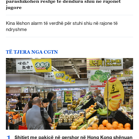
parashikohen reshje të dendura shiu në rajonet
jugore
Kina lëshon alarm të verdhë për stuhi shiu në rajone të
ndryshme
TË TJERA NGA CGTN
Shitjet me pakicë në qershor në Hong Kong shënuan