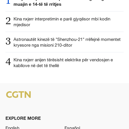
1
muajin e 14-të të rritjes
2
Kina nxjerr interpretimin e parë gjyqësor mbi kodin
mjedisor
3
Astronautët kinezë të "Shenzhou-21" rrëfejnë momentet
kryesore nga misioni 210-ditor
4
Kina nxjerr anijen tërësisht elektrike për vendosjen e
kabllove në det të thellë
EXPLORE MORE
English
Español