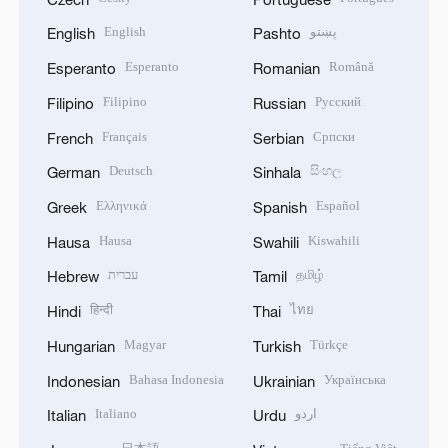
English
پښتو
English
Pashto
Esperanto
Română
Esperanto
Romanian
Filipino
Русский
Filipino
Russian
Français
Српски
French
Serbian
Deutsch
සිංහල
German
Sinhala
Ελληνικά
Español
Greek
Spanish
Hausa
Kiswahili
Hausa
Swahili
עברית
தமிழ்
Hebrew
Tamil
हिन्दी
ไทย
Hindi
Thai
Magyar
Türkçe
Hungarian
Turkish
Bahasa Indonesia
Українська
Indonesian
Ukrainian
Italiano
اردو
Italian
Urdu