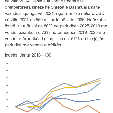
në vitin 2024. Rënia e flukseve tregtare të
drejtpërdrejta kineze në Shtetet e Bashkuara kanë
vazhduar që nga viti 2021, nga mbi 775 miliard USD
në vitin 2021 në 559 miliardë në vitin 2025. Ndërkohë
është rritur fluksi në 80% në periudhën 2025-2018 me
vendet aziatike, në 73% në periudhën 2019-2025 me
vendet e Amerikës Latine, dhe në 67% në të njëjtën
periudhë me vendet e Afrikës.
Indeksi Janar 2018 =100