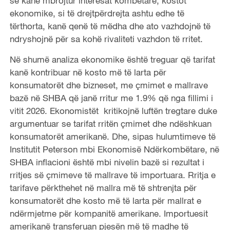
se kanë mbrojtur interesat kombëtare, kostot
ekonomike, si të drejtpërdrejta ashtu edhe të
tërthorta, kanë qenë të mëdha dhe ato vazhdojnë të
ndryshojnë për sa kohë rivaliteti vazhdon të rritet.
Në shumë analiza ekonomike është treguar që tarifat
kanë kontribuar në kosto më të larta për
konsumatorët dhe bizneset, me çmimet e mallrave
bazë në SHBA që janë rritur me 1.9% që nga fillimi i
vitit 2026. Ekonomistët kritikojnë luftën tregtare duke
argumentuar se tarifat rritën çmimet dhe ndëshkuan
konsumatorët amerikanë. Dhe, sipas hulumtimeve të
Institutit Peterson mbi Ekonomisë Ndërkombëtare, në
SHBA inflacioni është mbi nivelin bazë si rezultat i
rritjes së çmimeve të mallrave të importuara. Rritja e
tarifave përkthehet në mallra më të shtrenjta për
konsumatorët dhe kosto më të larta për mallrat e
ndërmjetme për kompanitë amerikane. Importuesit
amerikanë transferuan pjesën më të madhe të