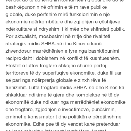
bashkëpunonin në ofrimin e të mirave publike
globale, duke përfshirë mirë funksionimin e një
ekonomie ndërkombëtare dhe zgjidhjen e çështjeve
ndërkufitare si ndryshimi i klimës dhe shëndeti publik.
Por aktualisht, mosbesimi në rritje dhe rivaliteti
strategjik midis SHBA-së dhe Kinës e kanë
zhvendosur marrëdhënien e tyre nga bashkëpunimi
reciprokisht i dobishëm në konflikt të kushtueshëm.
Efektet e luftës tregtare shkojnë shumë përtej
territoreve të dy superfuqive ekonomike, duke filluar
së pari nga ndërprerja globale e zinxhirëve të
furnizimit. Lufta tregtare midis SHBA-së dhe Kinës ka
shkaktuar ndikime të gjera dhe komplekse në të dy
ekonomitë duke ndikuar nga marrëdhëniet ekonomike
dhe tregtare, zgjedhjen e investimeve, punësimin,
çmimet e konsumatorit dhe politikën e përgjithshme
ekonomike. Edhe pse të dy vendet kanë pretenduar