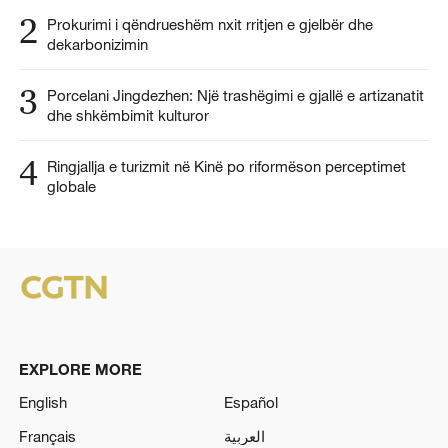
2
Prokurimi i qëndrueshëm nxit rritjen e gjelbër dhe
dekarbonizimin
3
Porcelani Jingdezhen: Një trashëgimi e gjallë e artizanatit
dhe shkëmbimit kulturor
4
Ringjallja e turizmit në Kinë po riformëson perceptimet
globale
EXPLORE MORE
English
Español
Français
العربية