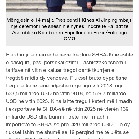
Mëngjesin e 14 majit, Presidenti i Kinës Xi Jinping mbajti
një ceremoni në sheshin e hyrjes lindore të Pallatit të
Asamblesë Kombëtare Popullore në Pekin/Foto nga
CMG
E ardhmja e marrëdhënieve tregtare SHBA-Kinë është
e pasigurt, pasi përshkallëzimi i jashtëzakonshëm i
tarifave në vitin e kaluar tregoi qartë tkurrjen e
tregtisë midis dy vendeve. Flukset bruto dypalëshe
tregtare kanë rënë ndjeshëm që nga viti 2018, nga
633,5 miliardë USD në vitin 2018, në 559,7 miliardë
USD në vitin 2025. Kina ishte tregu i katërt më i madh
i eksporteve të SHBA-së në vitin 2025 në vlerën 139
miliardë USD dhe burimi i tretë më i madh i
importeve të SHBA-së prej 420 miliardë USD. Të dy
flukset ishin më shumë se 19 përqind më të ulëta se