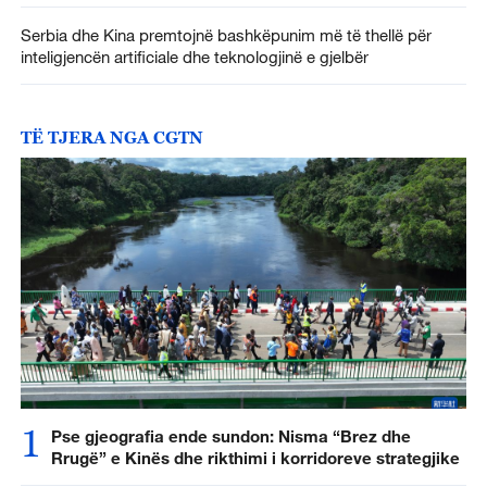
Serbia dhe Kina premtojnë bashkëpunim më të thellë për
inteligjencën artificiale dhe teknologjinë e gjelbër
TË TJERA NGA CGTN
1
Pse gjeografia ende sundon: Nisma “Brez dhe
Rrugë” e Kinës dhe rikthimi i korridoreve strategjike