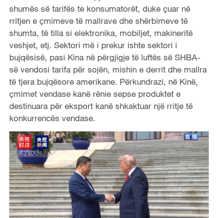
shumës së tarifës te konsumatorët, duke çuar në
rritjen e çmimeve të mallrave dhe shërbimeve të
shumta, të tilla si elektronika, mobiljet, makineritë
veshjet, etj. Sektori më i prekur ishte sektori i
bujqësisë, pasi Kina në përgjigje të luftës së SHBA-
së vendosi tarifa për sojën, mishin e derrit dhe mallra
të tjera bujqësore amerikane. Përkundrazi, në Kinë,
çmimet vendase kanë rënie sepse produktet e
destinuara për eksport kanë shkaktuar një rritje të
konkurrencës vendase.