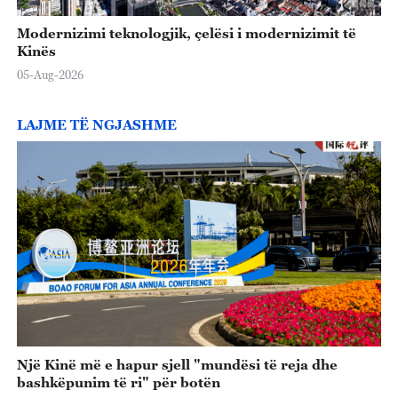
Modernizimi teknologjik, çelësi i modernizimit të
Kinës
05-Aug-2026
LAJME TË NGJASHME
Një Kinë më e hapur sjell "mundësi të reja dhe
bashkëpunim të ri" për botën