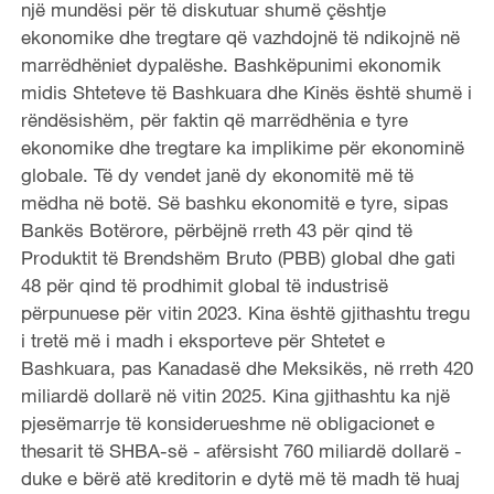
një mundësi për të diskutuar shumë çështje
ekonomike dhe tregtare që vazhdojnë të ndikojnë në
marrëdhëniet dypalëshe. Bashkëpunimi ekonomik
midis Shteteve të Bashkuara dhe Kinës është shumë i
rëndësishëm, për faktin që marrëdhënia e tyre
ekonomike dhe tregtare ka implikime për ekonominë
globale. Të dy vendet janë dy ekonomitë më të
mëdha në botë. Së bashku ekonomitë e tyre, sipas
Bankës Botërore, përbëjnë rreth 43 për qind të
Produktit të Brendshëm Bruto (PBB) global dhe gati
48 për qind të prodhimit global të industrisë
përpunuese për vitin 2023. Kina është gjithashtu tregu
i tretë më i madh i eksporteve për Shtetet e
Bashkuara, pas Kanadasë dhe Meksikës, në rreth 420
miliardë dollarë në vitin 2025. Kina gjithashtu ka një
pjesëmarrje të konsiderueshme në obligacionet e
thesarit të SHBA-së - afërsisht 760 miliardë dollarë -
duke e bërë atë kreditorin e dytë më të madh të huaj