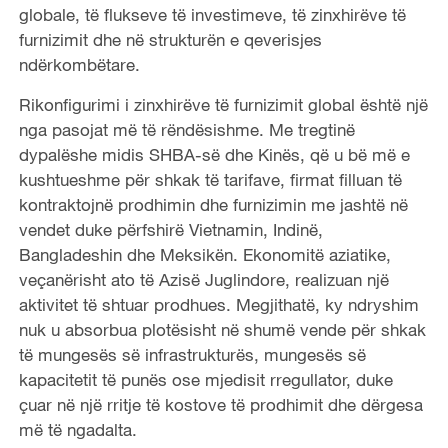
globale, të flukseve të investimeve, të zinxhirëve të
furnizimit dhe në strukturën e qeverisjes
ndërkombëtare.
Rikonfigurimi i zinxhirëve të furnizimit global është një
nga pasojat më të rëndësishme. Me tregtinë
dypalëshe midis SHBA-së dhe Kinës, që u bë më e
kushtueshme për shkak të tarifave, firmat filluan të
kontraktojnë prodhimin dhe furnizimin me jashtë në
vendet duke përfshirë Vietnamin, Indinë,
Bangladeshin dhe Meksikën. Ekonomitë aziatike,
veçanërisht ato të Azisë Juglindore, realizuan një
aktivitet të shtuar prodhues. Megjithatë, ky ndryshim
nuk u absorbua plotësisht në shumë vende për shkak
të mungesës së infrastrukturës, mungesës së
kapacitetit të punës ose mjedisit rregullator, duke
çuar në një rritje të kostove të prodhimit dhe dërgesa
më të ngadalta.