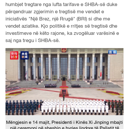
humbjet tregtare nga lufta tarifave e SHBA-së duke
përqendruar zgjerimin e tregtisë me vendet e
iniciativës "Një Brez, një Rrugë" (BRI) si dhe me
vendet aziatike. Kjo politikë e rritjes së tregtisë dhe
investimeve në këto rajone, ka zvogëluar varësinë e
saj nga tregu i SHBA-së.
Mëngjesin e 14 majit, Presidenti i Kinës Xi Jinping mbajti
një ceremoni në sheshin e hyrjes lindore të Pallatit të