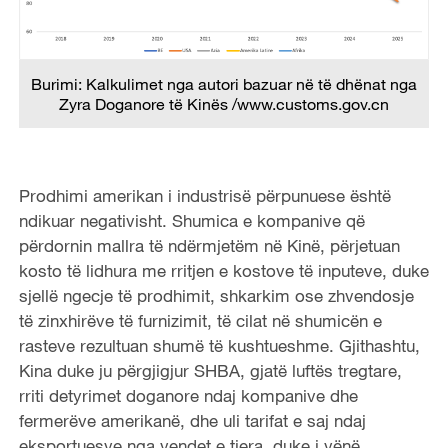
Burimi: Kalkulimet nga autori bazuar në të dhënat nga
Zyra Doganore të Kinës /www.customs.gov.cn
Prodhimi amerikan i industrisë përpunuese është
ndikuar negativisht. Shumica e kompanive që
përdornin mallra të ndërmjetëm në Kinë, përjetuan
kosto të lidhura me rritjen e kostove të inputeve, duke
sjellë ngecje të prodhimit, shkarkim ose zhvendosje
të zinxhirëve të furnizimit, të cilat në shumicën e
rasteve rezultuan shumë të kushtueshme. Gjithashtu,
Kina duke ju përgjigjur SHBA, gjatë luftës tregtare,
rriti detyrimet doganore ndaj kompanive dhe
fermerëve amerikanë, dhe uli tarifat e saj ndaj
eksportuesve nga vendet e tjera, duke i vënë