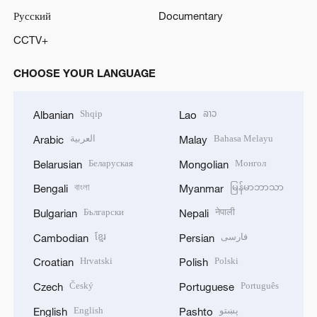
Русский
Documentary
CCTV+
CHOOSE YOUR LANGUAGE
Shqip
ລາວ
Albanian
Lao
العربية
Bahasa Melayu
Arabic
Malay
Беларуская
Монгол
Belarusian
Mongolian
বাংলা
မြန်မာဘာသာ
Bengali
Myanmar
Български
नेपाली
Bulgarian
Nepali
ខ្មែរ
فارسی
Cambodian
Persian
Hrvatski
Polski
Croatian
Polish
Český
Português
Czech
Portuguese
English
پښتو
English
Pashto