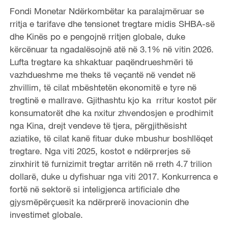
Fondi Monetar Ndërkombëtar ka paralajmëruar se
rritja e tarifave dhe tensionet tregtare midis SHBA-së
dhe Kinës po e pengojnë rritjen globale, duke
kërcënuar ta ngadalësojnë atë në 3.1% në vitin 2026.
Lufta tregtare ka shkaktuar paqëndrueshmëri të
vazhdueshme me theks të veçantë në vendet në
zhvillim, të cilat mbështetën ekonomitë e tyre në
tregtinë e mallrave. Gjithashtu kjo ka rritur kostot për
konsumatorët dhe ka nxitur zhvendosjen e prodhimit
nga Kina, drejt vendeve të tjera, përgjithësisht
aziatike, të cilat kanë fituar duke mbushur boshllëqet
tregtare. Nga viti 2025, kostot e ndërprerjes së
zinxhirit të furnizimit tregtar arritën në rreth 4.7 trilion
dollarë, duke u dyfishuar nga viti 2017. Konkurrenca e
fortë në sektorë si inteligjenca artificiale dhe
gjysmëpërçuesit ka ndërprerë inovacionin dhe
investimet globale.