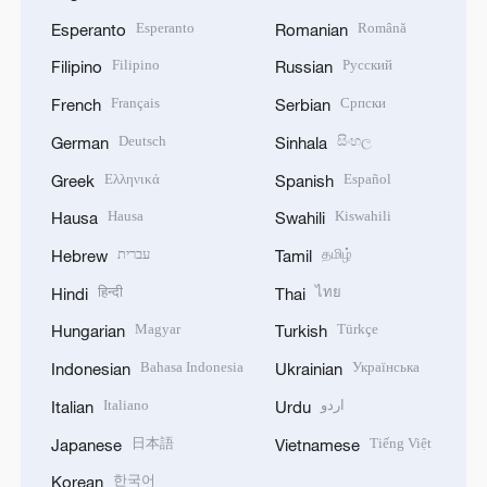
Esperanto
Română
Esperanto
Romanian
Filipino
Русский
Filipino
Russian
Français
Српски
French
Serbian
Deutsch
සිංහල
German
Sinhala
Ελληνικά
Español
Greek
Spanish
Hausa
Kiswahili
Hausa
Swahili
עברית
தமிழ்
Hebrew
Tamil
हिन्दी
ไทย
Hindi
Thai
Magyar
Türkçe
Hungarian
Turkish
Bahasa Indonesia
Українська
Indonesian
Ukrainian
Italiano
اردو
Italian
Urdu
日本語
Tiếng Việt
Japanese
Vietnamese
한국어
Korean