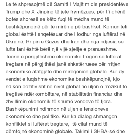
Le të shpresojmë që Samiti i Majit midis presidentëve
Trump dhe Xi Jinping të jetë frymëzues, për t’i dhënë
botës shpresë se këto fuqi të mëdha mund të
bashkëpunojnë për të mirën e përbashkët. Komuniteti
global është i shqetësuar dhe i lodhur nga luftërat në
Ukrainë, Rripin e Gazës dhe Iran dhe nga ndjesia se
lufta tani është bërë një vijë sjellje e pranueshme.
Teoria e përgjithshme ekonomike tregon se luftërat
tregtare në përgjithësi janë shkatërruese për rritjen
ekonomike afatgjatë dhe mirëqenien globale. Kur dy
vendet e fuqishme ekonomike bashkëpunojnë, kjo
ndikon pozitivisht në nivel global në uljen e rrezikut të
tregtisë ndërkombëtare, në stabilitetin financiar dhe
zhvillimin ekonomik të shumë vendeve të tjera.
Bashkëpunimi ndihmon në uljen e tensioneve
ekonomike dhe politike. Kur ka dialog shmangen
konfliktet si luftërat tregtare, të cilat mund të
dëmtojnë ekonominë globale. Takimi i SHBA-së dhe