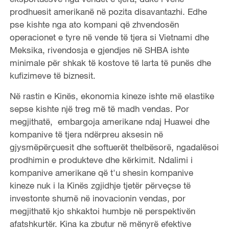
prodhuesit amerikanë në pozita disavantazhi. Edhe
pse kishte nga ato kompani që zhvendosën
operacionet e tyre në vende të tjera si Vietnami dhe
Meksika, rivendosja e gjendjes në SHBA ishte
minimale për shkak të kostove të larta të punës dhe
kufizimeve të biznesit.
Në rastin e Kinës, ekonomia kineze ishte më elastike
sepse kishte një treg më të madh vendas. Por
megjithatë, embargoja amerikane ndaj Huawei dhe
kompanive të tjera ndërpreu aksesin në
gjysmëpërçuesit dhe softuerët thelbësorë, ngadalësoi
prodhimin e produkteve dhe kërkimit. Ndalimi i
kompanive amerikane që t'u shesin kompanive
kineze nuk i la Kinës zgjidhje tjetër përveçse të
investonte shumë në inovacionin vendas, por
megjithatë kjo shkaktoi humbje në perspektivën
afatshkurtër. Kina ka zbutur në mënyrë efektive