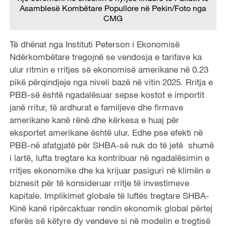
Asamblesë Kombëtare Popullore në Pekin/
Foto nga
CMG
Të dhënat nga Instituti Peterson i Ekonomisë
Ndërkombëtare tregojnë se vendosja e tarifave ka
ulur ritmin e rritjes së ekonomisë amerikane në 0.23
pikë përqindjeje nga niveli bazë në vitin 2025. Rritja e
PBB-së është ngadalësuar sepse kostot e importit
janë rritur, të ardhurat e familjeve dhe firmave
amerikane kanë rënë dhe kërkesa e huaj për
eksportet amerikane është ulur. Edhe pse efekti në
PBB-në afatgjatë për SHBA-së nuk do të jetë shumë
i lartë, lufta tregtare ka kontribuar në ngadalësimin e
rritjes ekonomike dhe ka krijuar pasiguri në klimën e
biznesit për të konsideruar rritje të investimeve
kapitale. Implikimet globale të luftës tregtare SHBA-
Kinë kanë ripërcaktuar rendin ekonomik global përtej
sferës së këtyre dy vendeve si në modelin e tregtisë