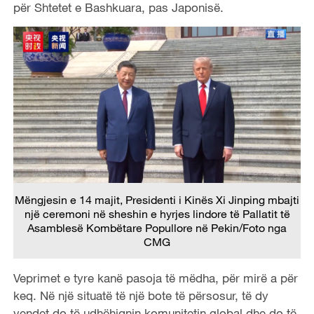
për Shtetet e Bashkuara, pas Japonisë.
Mëngjesin e 14 majit, Presidenti i Kinës Xi Jinping mbajti
një ceremoni në sheshin e hyrjes lindore të Pallatit të
Asamblesë Kombëtare Popullore në Pekin
/Foto nga
CMG
Veprimet e tyre kanë pasoja të mëdha, për mirë a për
keq. Në një situatë të një bote të përsosur, të dy
vendet do të udhëhiqnin komunitetin global dhe do të