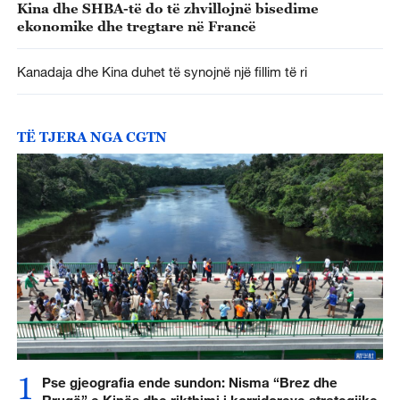
Kina dhe SHBA-të do të zhvillojnë bisedime
ekonomike dhe tregtare në Francë
Kanadaja dhe Kina duhet të synojnë një fillim të ri
TË TJERA NGA CGTN
1
Pse gjeografia ende sundon: Nisma “Brez dhe