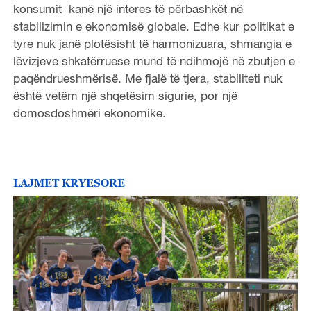
konsumit kanë një interes të përbashkët në
stabilizimin e ekonomisë globale. Edhe kur politikat e
tyre nuk janë plotësisht të harmonizuara, shmangia e
lëvizjeve shkatërruese mund të ndihmojë në zbutjen e
paqëndrueshmërisë. Me fjalë të tjera, stabiliteti nuk
është vetëm një shqetësim sigurie, por një
domosdoshmëri ekonomike.
LAJMET KRYESORE