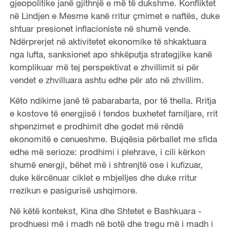
gjeopolitike janë gjithnjë e më të dukshme. Konfliktet
në Lindjen e Mesme kanë rritur çmimet e naftës, duke
shtuar presionet inflacioniste në shumë vende.
Ndërprerjet në aktivitetet ekonomike të shkaktuara
nga lufta, sanksionet apo shkëputja strategjike kanë
komplikuar më tej perspektivat e zhvillimit si për
vendet e zhvilluara ashtu edhe për ato në zhvillim.
Këto ndikime janë të pabarabarta, por të thella. Rritja
e kostove të energjisë i tendos buxhetet familjare, rrit
shpenzimet e prodhimit dhe godet më rëndë
ekonomitë e cenueshme. Bujqësia përballet me sfida
edhe më serioze: prodhimi i plehrave, i cili kërkon
shumë energji, bëhet më i shtrenjtë ose i kufizuar,
duke kërcënuar ciklet e mbjelljes dhe duke rritur
rrezikun e pasigurisë ushqimore.
Në këtë kontekst, Kina dhe Shtetet e Bashkuara -
prodhuesi më i madh në botë dhe tregu më i madh i