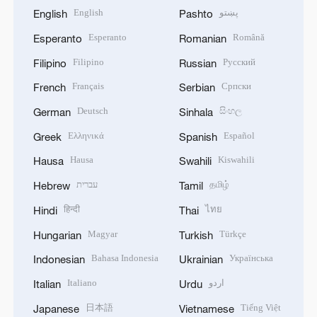
English
پښتو
English
Pashto
Esperanto
Română
Esperanto
Romanian
Filipino
Русский
Filipino
Russian
Français
Српски
French
Serbian
Deutsch
සිංහල
German
Sinhala
Ελληνικά
Español
Greek
Spanish
Hausa
Kiswahili
Hausa
Swahili
עברית
தமிழ்
Hebrew
Tamil
हिन्दी
ไทย
Hindi
Thai
Magyar
Türkçe
Hungarian
Turkish
Bahasa Indonesia
Українська
Indonesian
Ukrainian
Italiano
اردو
Italian
Urdu
日本語
Tiếng Việt
Japanese
Vietnamese