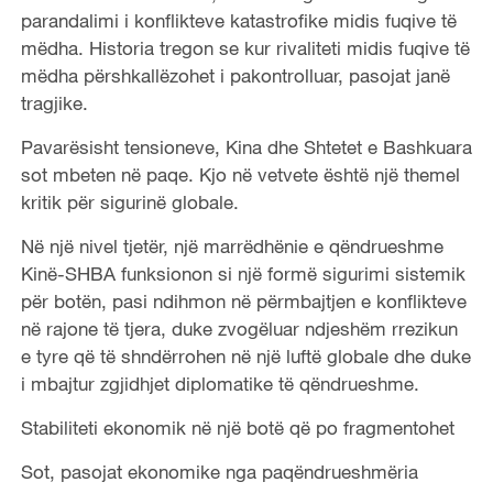
parandalimi i konflikteve katastrofike midis fuqive të
mëdha. Historia tregon se kur rivaliteti midis fuqive të
mëdha përshkallëzohet i pakontrolluar, pasojat janë
tragjike.
Pavarësisht tensioneve, Kina dhe Shtetet e Bashkuara
sot mbeten në paqe. Kjo në vetvete është një themel
kritik për sigurinë globale.
Në një nivel tjetër, një marrëdhënie e qëndrueshme
Kinë-SHBA funksionon si një formë sigurimi sistemik
për botën, pasi ndihmon në përmbajtjen e konflikteve
në rajone të tjera, duke zvogëluar ndjeshëm rrezikun
e tyre që të shndërrohen në një luftë globale dhe duke
i mbajtur zgjidhjet diplomatike të qëndrueshme.
Stabiliteti ekonomik në një botë që po fragmentohet
Sot, pasojat ekonomike nga paqëndrueshmëria