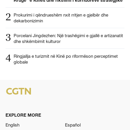
Rrugë” e Kinës dhe rikthimi i korridoreve strategjike
2
Prokurimi i qëndrueshëm nxit rritjen e gjelbër dhe
dekarbonizimin
3
Porcelani Jingdezhen: Një trashëgimi e gjallë e artizanatit
dhe shkëmbimit kulturor
4
Ringjallja e turizmit në Kinë po riformëson perceptimet
globale
EXPLORE MORE
English
Español