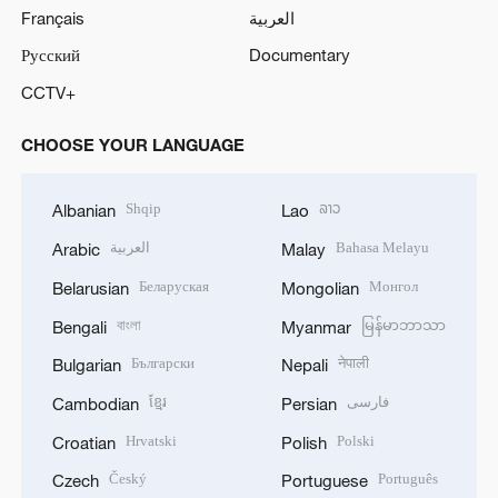
Français
العربية
Русский
Documentary
CCTV+
CHOOSE YOUR LANGUAGE
Shqip
ລາວ
Albanian
Lao
العربية
Bahasa Melayu
Arabic
Malay
Беларуская
Монгол
Belarusian
Mongolian
বাংলা
မြန်မာဘာသာ
Bengali
Myanmar
Български
नेपाली
Bulgarian
Nepali
ខ្មែរ
فارسی
Cambodian
Persian
Hrvatski
Polski
Croatian
Polish
Český
Português
Czech
Portuguese