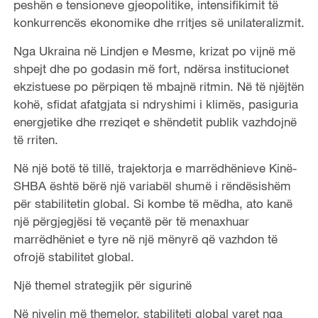
peshën e tensioneve gjeopolitike, intensifikimit të
konkurrencës ekonomike dhe rritjes së unilateralizmit.
Nga Ukraina në Lindjen e Mesme, krizat po vijnë më
shpejt dhe po godasin më fort, ndërsa institucionet
ekzistuese po përpiqen të mbajnë ritmin. Në të njëjtën
kohë, sfidat afatgjata si ndryshimi i klimës, pasiguria
energjetike dhe rreziqet e shëndetit publik vazhdojnë
të rriten.
Në një botë të tillë, trajektorja e marrëdhënieve Kinë-
SHBA është bërë një variabël shumë i rëndësishëm
për stabilitetin global. Si kombe të mëdha, ato kanë
një përgjegjësi të veçantë për të menaxhuar
marrëdhëniet e tyre në një mënyrë që vazhdon të
ofrojë stabilitet global.
Një themel strategjik për sigurinë
Në nivelin më themelor, stabiliteti global varet nga