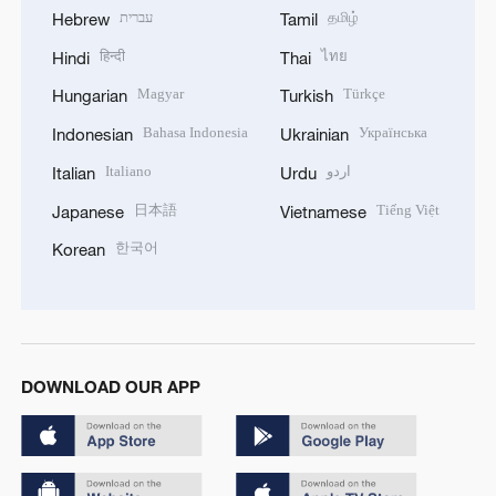
עברית
தமிழ்
Hebrew
Tamil
हिन्दी
ไทย
Hindi
Thai
Magyar
Türkçe
Hungarian
Turkish
Bahasa Indonesia
Українська
Indonesian
Ukrainian
Italiano
اردو
Italian
Urdu
日本語
Tiếng Việt
Japanese
Vietnamese
한국어
Korean
DOWNLOAD OUR APP