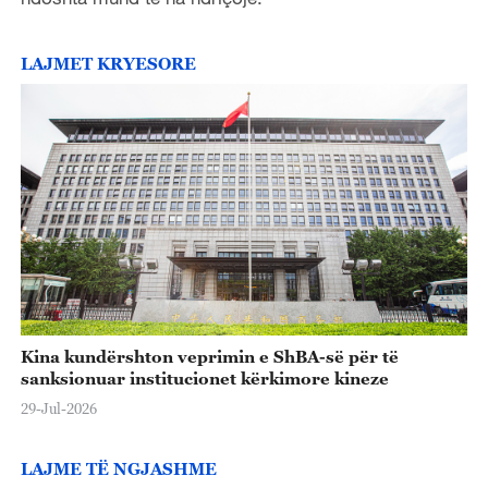
o
LAJMET KRYESORE
Kina kundërshton veprimin e ShBA-së për të
sanksionuar institucionet kërkimore kineze
29-Jul-2026
LAJME TË NGJASHME