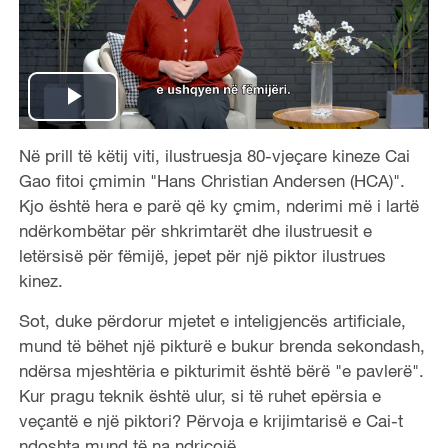
P
Në prill të këtij viti, ilustruesja 80-vjeçare kineze Cai
l
Gao fitoi çmimin "Hans Christian Andersen (HCA)".
a
Kjo është hera e parë që ky çmim, nderimi më i lartë
ndërkombëtar për shkrimtarët dhe ilustruesit e
y
letërsisë për fëmijë, jepet për një piktor ilustrues
kinez.
V
Sot, duke përdorur mjetet e inteligjencës artificiale,
i
mund të bëhet një pikturë e bukur brenda sekondash,
ndërsa mjeshtëria e pikturimit është bërë "e pavlerë".
d
Kur pragu teknik është ulur, si të ruhet epërsia e
veçantë e një piktori? Përvoja e krijimtarisë e Cai-t
e
ndoshta mund të na ndriçojë.