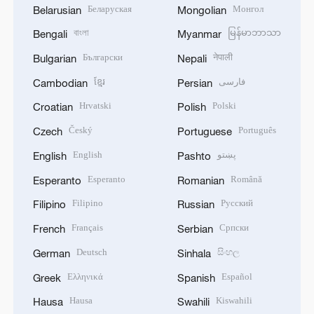
Беларуская
Монгол
Belarusian
Mongolian
বাংলা
မြန်မာဘာသာ
Bengali
Myanmar
Български
नेपाली
Bulgarian
Nepali
ខ្មែរ
فارسی
Cambodian
Persian
Hrvatski
Polski
Croatian
Polish
Český
Português
Czech
Portuguese
English
پښتو
English
Pashto
Esperanto
Română
Esperanto
Romanian
Filipino
Русский
Filipino
Russian
Français
Српски
French
Serbian
Deutsch
සිංහල
German
Sinhala
Ελληνικά
Español
Greek
Spanish
Hausa
Kiswahili
Hausa
Swahili