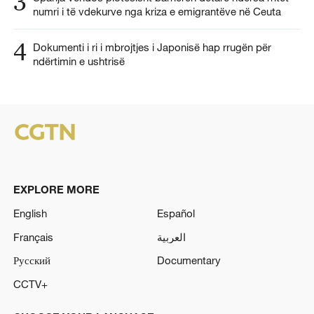
3
numri i të vdekurve nga kriza e emigrantëve në Ceuta
4
Dokumenti i ri i mbrojtjes i Japonisë hap rrugën për
ndërtimin e ushtrisë
EXPLORE MORE
English
Español
Français
العربية
Русский
Documentary
CCTV+