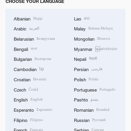
CHOOSE YOUR LANGUAGE
Shqip
ລາວ
Albanian
Lao
العربية
Bahasa Melayu
Arabic
Malay
Беларуская
Монгол
Belarusian
Mongolian
বাংলা
မြန်မာဘာသာ
Bengali
Myanmar
Български
नेपाली
Bulgarian
Nepali
ខ្មែរ
فارسی
Cambodian
Persian
Hrvatski
Polski
Croatian
Polish
Český
Português
Czech
Portuguese
English
پښتو
English
Pashto
Esperanto
Română
Esperanto
Romanian
Filipino
Русский
Filipino
Russian
Français
Српски
French
Serbian