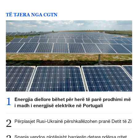
TË TJERA NGA CGTN
1
Energjia diellore bëhet për herë të parë prodhimi më
i madh i energjisë elektrike në Portugali
2
Përplasjet Rusi-Ukrainë përshkallëzohen pranë Detit të Zi
Spanja vendos plotësisht barrierën detare ndërsa rritet