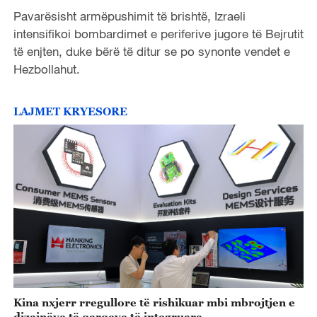
Pavarësisht armëpushimit të brishtë, Izraeli
intensifikoi bombardimet e periferive jugore të Bejrutit
të enjten, duke bërë të ditur se po synonte vendet e
Hezbollahut.
LAJMET KRYESORE
Kina nxjerr rregullore të rishikuar mbi mbrojtjen e
dizajnëve të qarqeve të integruara