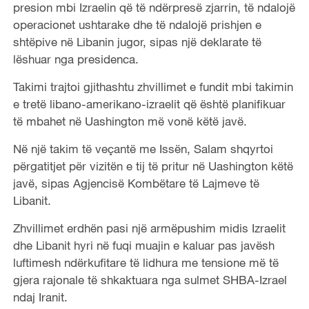
presion mbi Izraelin që të ndërpresë zjarrin, të ndalojë
operacionet ushtarake dhe të ndalojë prishjen e
shtëpive në Libanin jugor, sipas një deklarate të
lëshuar nga presidenca.
Takimi trajtoi gjithashtu zhvillimet e fundit mbi takimin
e tretë libano-amerikano-izraelit që është planifikuar
të mbahet në Uashington më vonë këtë javë.
Në një takim të veçantë me Issën, Salam shqyrtoi
përgatitjet për vizitën e tij të pritur në Uashington këtë
javë, sipas Agjencisë Kombëtare të Lajmeve të
Libanit.
Zhvillimet erdhën pasi një armëpushim midis Izraelit
dhe Libanit hyri në fuqi muajin e kaluar pas javësh
luftimesh ndërkufitare të lidhura me tensione më të
gjera rajonale të shkaktuara nga sulmet SHBA-Izrael
ndaj Iranit.