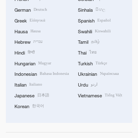
Deutsch
සිංහල
German
Sinhala
Ελληνικά
Español
Greek
Spanish
Hausa
Kiswahili
Hausa
Swahili
עברית
தமிழ்
Hebrew
Tamil
हिन्दी
ไทย
Hindi
Thai
Magyar
Türkçe
Hungarian
Turkish
Bahasa Indonesia
Українська
Indonesian
Ukrainian
Italiano
اردو
Italian
Urdu
日本語
Tiếng Việt
Japanese
Vietnamese
한국어
Korean