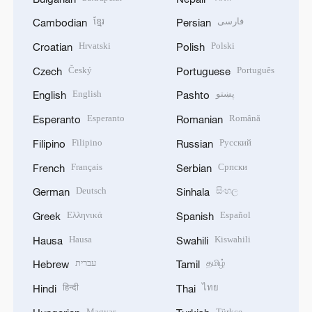
ខ្មែរ
فارسی
Cambodian
Persian
Hrvatski
Polski
Croatian
Polish
Český
Português
Czech
Portuguese
English
پښتو
English
Pashto
Esperanto
Română
Esperanto
Romanian
Filipino
Русский
Filipino
Russian
Français
Српски
French
Serbian
Deutsch
සිංහල
German
Sinhala
Ελληνικά
Español
Greek
Spanish
Hausa
Kiswahili
Hausa
Swahili
עברית
தமிழ்
Hebrew
Tamil
हिन्दी
ไทย
Hindi
Thai
Magyar
Türkçe