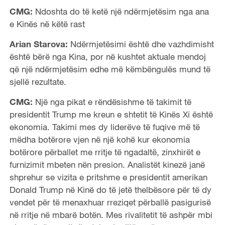
CMG:
Ndoshta do të ketë një ndërmjetësim nga ana
e Kinës në këtë rast
Arian Starova:
Ndërmjetësimi është dhe vazhdimisht
është bërë nga Kina, por në kushtet aktuale mendoj
që një ndërmjetësim edhe më këmbëngulës mund të
sjellë rezultate.
CMG:
Një nga pikat e rëndësishme të takimit të
presidentit Trump me kreun e shtetit të Kinës Xi është
ekonomia. Takimi mes dy liderëve të fuqive më të
mëdha botërore vjen në një kohë kur ekonomia
botërore përballet me rritje të ngadaltë, zinxhirët e
furnizimit mbeten nën presion. Analistët kinezë janë
shprehur se vizita e pritshme e presidentit amerikan
Donald Trump në Kinë do të jetë thelbësore për të dy
vendet për të menaxhuar rreziqet përballë pasigurisë
në rritje në mbarë botën. Mes rivalitetit të ashpër mbi