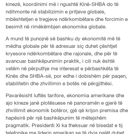
kinezë, koordinimi më i ngushtë Kinë-SHBA do të
ndihmonte në stabilizimin e pritjeve globale,
mbështetjen e tregjeve ndërkombëtare dhe forcimin e
besimit në rimëkëmbjen ekonomike globale.
A mund të punojnë së bashku dy ekonomitë më të
mëdha globale për të adresuar siç duhet çështjet
kryesore ndërkombëtare dhe rajonale, dhe për të
avancuar bashkëpunimin praktik, i cili nuk është
vetëm në përputhje me interesat e përbashkëta të
Kinës dhe SHBA-së, por edhe i dobishëm për paqen,
stabilitetin dhe zhvillimin e botës në përgjithësi.
Pavarësisht luftës tarifore, ekonomia amerikane dhe
ajo kineze janë plotësuese në panoramën e gjerë të
zhvillimit ekonomik botëror, gjë që krijon premisa dhe
hapësirë për një bashkëpunim të mëtejshëm
pragmatik. Presidenti Xi ka theksuar në bisedat e tij
telefonike me liderin amerikan se të dyja palët duhet