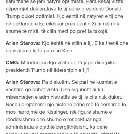
keni thënë se jeni natyrë optimiste. Para kësaj vizite
nëpërmjet deklaratave të tij edhe presidenti Donald
Trump duket optimist. Kjo është në natyrën e tij dhe
në deklarata e ka cilësuar presidentin Xi si një mik
shumë të mirë, të cilin mezi po pret ta takojë.
Arian Starova:
Kjo është në stilin e tij. E ka thënë dhe
në vizitën e tij të parë në Kinë
CMG:
Mendoni se kjo vizitë do t’i japë disa pikë
presidentit Trump në lidershipin e tij?
Arian Starova:
Pa diskutim. Së pari në kushtet e
vështira që bëhet vizita. Dhe sigurisht ai ka
mbështetjen e administratës së tij, e cila nuk duket.
Nëse i drejtohemi një historie edhe më të hershme të
mos harrojmë që Kissinger, një figurë shumë e
rëndësishme dhe shumë e respektuar nga
administrata e djathtë përgjithësisht, ka qenë