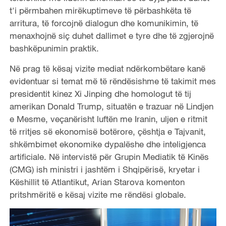
t'i përmbahen mirëkuptimeve të përbashkëta të
arritura, të forcojnë dialogun dhe komunikimin, të
menaxhojnë siç duhet dallimet e tyre dhe të zgjerojnë
bashkëpunimin praktik.
Në prag të kësaj vizite mediat ndërkombëtare kanë
evidentuar si temat më të rëndësishme të takimit mes
presidentit kinez Xi Jinping dhe homologut të tij
amerikan Donald Trump, situatën e trazuar në Lindjen
e Mesme, veçanërisht luftën me Iranin, uljen e ritmit
të rritjes së ekonomisë botërore, çështja e Tajvanit,
shkëmbimet ekonomike dypalëshe dhe inteligjenca
artificiale. Në intervistë për Grupin Mediatik të Kinës
(CMG) ish ministri i jashtëm i Shqipërisë, kryetar i
Këshillit të Atlantikut, Arian Starova komenton
pritshmëritë e kësaj vizite me rëndësi globale.