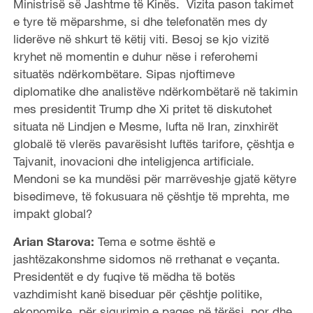
Ministrisë së Jashtme të Kinës. Vizita pason takimet
e tyre të mëparshme, si dhe telefonatën mes dy
liderëve në shkurt të këtij viti. Besoj se kjo vizitë
kryhet në momentin e duhur nëse i referohemi
situatës ndërkombëtare. Sipas njoftimeve
diplomatike dhe analistëve ndërkombëtarë në takimin
mes presidentit Trump dhe Xi pritet të diskutohet
situata në Lindjen e Mesme, lufta në Iran, zinxhirët
globalë të vlerës pavarësisht luftës tarifore, çështja e
Tajvanit, inovacioni dhe inteligjenca artificiale.
Mendoni se ka mundësi për marrëveshje gjatë këtyre
bisedimeve, të fokusuara në çështje të mprehta, me
impakt global?
Arian Starova:
Tema e sotme është e
jashtëzakonshme sidomos në rrethanat e veçanta.
Presidentët e dy fuqive të mëdha të botës
vazhdimisht kanë biseduar për çështje politike,
ekonomike, për sigurimin e paqes në tërësi, por dhe