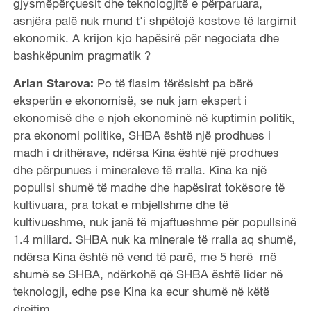
gjysmëpërçuesit dhe teknologjitë e përparuara,
asnjëra palë nuk mund t'i shpëtojë kostove të largimit
ekonomik. A krijon kjo hapësirë ​​për negociata dhe
bashkëpunim pragmatik ?
Arian Starova:
Po të flasim tërësisht pa bërë
ekspertin e ekonomisë, se nuk jam ekspert i
ekonomisë dhe e njoh ekonominë në kuptimin politik,
pra ekonomi politike, SHBA është një prodhues i
madh i drithërave, ndërsa Kina është një prodhues
dhe përpunues i mineraleve të rralla. Kina ka një
popullsi shumë të madhe dhe hapësirat tokësore të
kultivuara, pra tokat e mbjellshme dhe të
kultivueshme, nuk janë të mjaftueshme për popullsinë
1.4 miliard. SHBA nuk ka minerale të rralla aq shumë,
ndërsa Kina është në vend të parë, me 5 herë më
shumë se SHBA, ndërkohë që SHBA është lider në
teknologji, edhe pse Kina ka ecur shumë në këtë
drejtim.