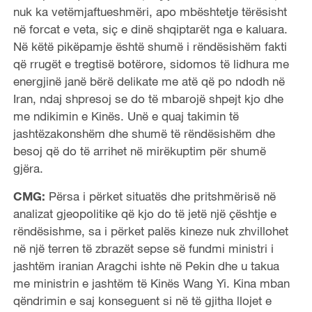
nuk ka vetëmjaftueshmëri, apo mbështetje tërësisht
në forcat e veta, siç e dinë shqiptarët nga e kaluara.
Në këtë pikëpamje është shumë i rëndësishëm fakti
që rrugët e tregtisë botërore, sidomos të lidhura me
energjinë janë bërë delikate me atë që po ndodh në
Iran, ndaj shpresoj se do të mbarojë shpejt kjo dhe
me ndikimin e Kinës. Unë e quaj takimin të
jashtëzakonshëm dhe shumë të rëndësishëm dhe
besoj që do të arrihet në mirëkuptim për shumë
gjëra.
CMG:
Përsa i përket situatës dhe pritshmërisë në
analizat gjeopolitike që kjo do të jetë një çështje e
rëndësishme, sa i përket palës kineze nuk zhvillohet
në një terren të zbrazët sepse së fundmi ministri i
jashtëm iranian Aragchi ishte në Pekin dhe u takua
me ministrin e jashtëm të Kinës Wang Yi. Kina mban
qëndrimin e saj konseguent si në të gjitha llojet e