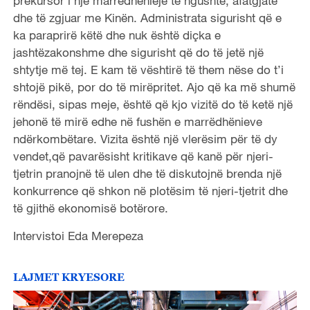
prekursor i një marrëdhënieje të ngushtë, afatgjatë
dhe të zgjuar me Kinën. Administrata sigurisht që e
ka paraprirë këtë dhe nuk është diçka e
jashtëzakonshme dhe sigurisht që do të jetë një
shtytje më tej. E kam të vështirë të them nëse do t’i
shtojë pikë, por do të mirëpritet. Ajo që ka më shumë
rëndësi, sipas meje, është që kjo vizitë do të ketë një
jehonë të mirë edhe në fushën e marrëdhënieve
ndërkombëtare. Vizita është një vlerësim për të dy
vendet,që pavarësisht kritikave që kanë për njeri-
tjetrin pranojnë të ulen dhe të diskutojnë brenda një
konkurrence që shkon në plotësim të njeri-tjetrit dhe
të gjithë ekonomisë botërore.
Intervistoi Eda Merepeza
LAJMET KRYESORE