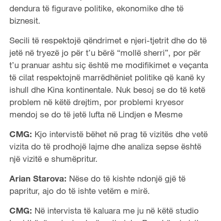
dendura të figurave politike, ekonomike dhe të
biznesit.
Secili të respektojë qëndrimet e njeri-tjetrit dhe do të
jetë në tryezë jo për t’u bërë “mollë sherri”, por për
t’u pranuar ashtu siç është me modifikimet e veçanta
të cilat respektojnë marrëdhëniet politike që kanë ky
ishull dhe Kina kontinentale. Nuk besoj se do të ketë
problem në këtë drejtim, por problemi kryesor
mendoj se do të jetë lufta në Lindjen e Mesme
CMG:
Kjo intervistë bëhet në prag të vizitës dhe vetë
vizita do të prodhojë lajme dhe analiza sepse është
një vizitë e shumëpritur.
Arian Starova:
Nëse do të kishte ndonjë gjë të
papritur, ajo do të ishte vetëm e mirë.
CMG:
Në intervista të kaluara me ju në këtë studio