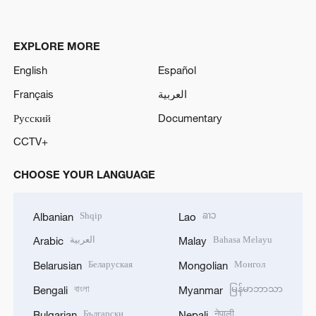
EXPLORE MORE
English
Español
Français
العربية
Русский
Documentary
CCTV+
CHOOSE YOUR LANGUAGE
Shqip
ລາວ
Albanian
Lao
العربية
Bahasa Melayu
Arabic
Malay
Беларуская
Монгол
Belarusian
Mongolian
বাংলা
မြန်မာဘာသာ
Bengali
Myanmar
Български
नेपाली
Bulgarian
Nepali