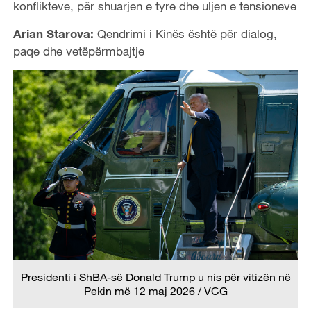
konflikteve, për shuarjen e tyre dhe uljen e tensioneve
Arian Starova:
Qendrimi i Kinës është për dialog,
paqe dhe vetëpërmbajtje
Presidenti i ShBA-së Donald Trump u nis për vitizën në
Pekin më 12 maj 2026 / VCG