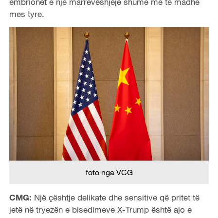
embrionet e një marrëveshjeje shumë më të madhe
mes tyre.
foto nga VCG
CMG:
Një çështje delikate dhe sensitive që pritet të
jetë në tryezën e bisedimeve X-Trump është ajo e