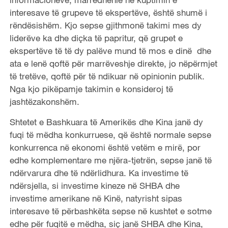
interesave të grupeve të ekspertëve, është shumë i
rëndësishëm. Kjo sepse gjithmonë takimi mes dy
liderëve ka dhe diçka të papritur, që grupet e
ekspertëve të të dy palëve mund të mos e dinë dhe
ata e lenë qoftë për marrëveshje direkte, jo nëpërmjet
të tretëve, qoftë për të ndikuar në opinionin publik.
Nga kjo pikëpamje takimin e konsideroj të
jashtëzakonshëm.
Shtetet e Bashkuara të Amerikës dhe Kina janë dy
fuqi të mëdha konkurruese, që është normale sepse
konkurrenca në ekonomi është vetëm e mirë, por
edhe komplementare me njëra-tjetrën, sepse janë të
ndërvarura dhe të ndërlidhura. Ka investime të
ndërsjella, si investime kineze në SHBA dhe
investime amerikane në Kinë, natyrisht sipas
interesave të përbashkëta sepse në kushtet e sotme
edhe për fuqitë e mëdha, siç janë SHBA dhe Kina,