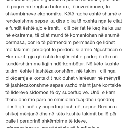
të paqes së tregtisë botërore, të investimeve, të
shkëmbimeve ekonomike. Këtë radhë është shumë e
rëndësishme sepse ka disa pika të nxehta nga të cilat
e fundit është ajo e Iranit, i cili për fat të keq ka kaluar
në ekstreme, të cilat mund të komentohen në shumë
përmasa, por le të përmendim përmasën që lidhet
me takimin: përpiqet të përdorë si armë Ngushticën e
Hormuzit, gjë që është krejtësisht e padrejtë dhe në
kundërshtim me ligjin ndërkombëtar. Në këto kushte
takimi është i jashtëzakonshëm, një takim i cili nga
pikëpamja e kontaktit nuk duhet vlerësuar në mënyrë
të jashtëzakonshme sepse vazhdimisht janë kontakte
të liderëve sidomos të dy superfuqive. Unë e kam
thënë dhe më parë në emisionin tuaj dhe i qëndroj
idesë që janë dy superfuqi tashmë, sepse Rusinë e
shikoj mënjanë dhe në këto kushte takimit ballë për
ballë i paraprinë shkëmbime të ideve,
informacioneve, marrëdhënie në kuptimin e