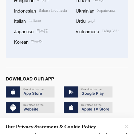
Hungarian
Turkish
Bahasa Indonesia
Українська
Indonesian
Ukrainian
Italiano
اردو
Italian
Urdu
日本語
Tiếng Việt
Japanese
Vietnamese
한국어
Korean
DOWNLOAD OUR APP
Copyright © 2024 CGTN.
Our Privacy Statement & Cookie Policy
京ICP备20000184号